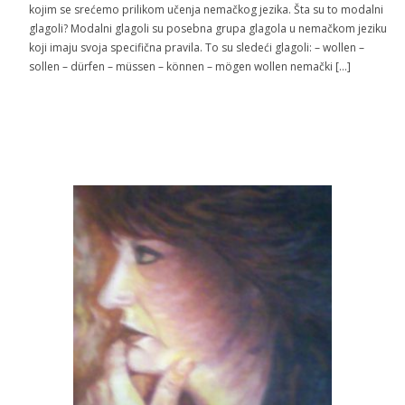
kojim se srećemo prilikom učenja nemačkog jezika. Šta su to modalni
glagoli? Modalni glagoli su posebna grupa glagola u nemačkom jeziku
koji imaju svoja specifična pravila. To su sledeći glagoli: – wollen –
sollen – dürfen – müssen – können – mögen wollen nemački […]