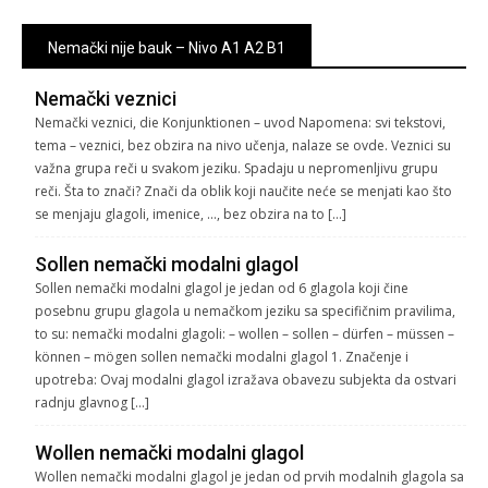
Nemački nije bauk – Nivo A1 A2 B1
Nemački veznici
Nemački veznici, die Konjunktionen – uvod Napomena: svi tekstovi,
tema – veznici, bez obzira na nivo učenja, nalaze se ovde. Veznici su
važna grupa reči u svakom jeziku. Spadaju u nepromenljivu grupu
reči. Šta to znači? Znači da oblik koji naučite neće se menjati kao što
se menjaju glagoli, imenice, …, bez obzira na to […]
Sollen nemački modalni glagol
Sollen nemački modalni glagol je jedan od 6 glagola koji čine
posebnu grupu glagola u nemačkom jeziku sa specifičnim pravilima,
to su: nemački modalni glagoli: – wollen – sollen – dürfen – müssen –
können – mögen sollen nemački modalni glagol 1. Značenje i
upotreba: Ovaj modalni glagol izražava obavezu subjekta da ostvari
radnju glavnog […]
Wollen nemački modalni glagol
Wollen nemački modalni glagol je jedan od prvih modalnih glagola sa