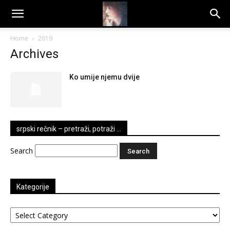
Dragana
Home
2019
Archives
Amarilis
Ko umije njemu dvije
srpski rečnik – pretraži, potraži …
Search
Kategorije
Kategorije