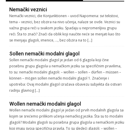
Nemački veznici
Nemački veznici, die Konjunktionen – uvod Napomena: svi tekstovi,
tema – veznici, bez obzira na nivo učenja, nalaze se ovde. Veznici su
važna grupa reči u svakom jeziku. Spadaju u nepromenljivu grupu
reči. Šta to znači? Znači da oblik koji naučite neće se menjati kao što
se menjaju glagoli, imenice, …, bez obzira na to […]
Sollen nemački modalni glagol
Sollen nemački modalni glagol je jedan od 6 glagola koji čine
posebnu grupu glagola u nemačkom jeziku sa specifičnim pravilima,
to su: nemački modalni glagoli: – wollen – sollen – dürfen – müssen –
können – mögen sollen nemački modalni glagol 1. Značenje i
upotreba: Ovaj modalni glagol izražava obavezu subjekta da ostvari
radnju glavnog […]
Wollen nemački modalni glagol
Wollen nemački modalni glagol je jedan od prvih modalnih glagola sa
kojim se srećemo prilikom učenja nemačkog jezika. Šta su to modalni
glagoli? Modalni glagoli su posebna grupa glagola u nemačkom jeziku
koji imaju svoja specifična pravila. To su sledeći glagoli: – wollen –