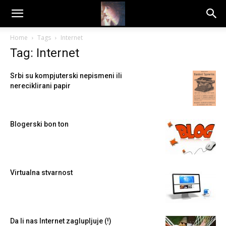
Dragana
Home
Tags
Internet
Tag: Internet
Amarilis
Srbi su kompjuterski nepismeni ili
nereciklirani papir
Blogerski bon ton
Virtualna stvarnost
Da li nas Internet zaglupljuje (!)