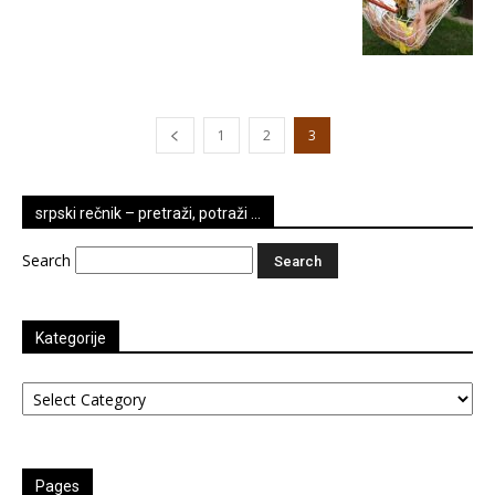
1
2
3
srpski rečnik – pretraži, potraži …
Search
Kategorije
Kategorije
Pages