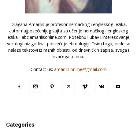
Dragana Amarilis je profesor nemačkog i engleskog jezika,
autor najposećenijeg sajta za učenje nemačkog i engleskog
jezika - abc.amarilisonline.com. Posebnu ljubav i interesovanje,
već dugi niz godina, posvećuje etimologiji. Osim toga, ovde se
nalaze tekstovi iz raznih oblasti, od dnevničkih zapisa, svega i
svačega tu ima.
Contact us:
amarilis.online@gmail.com
Categories
Categories