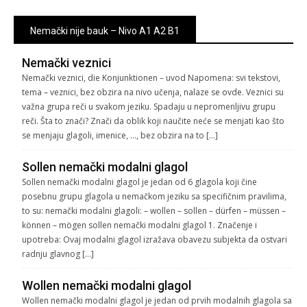
Nemački nije bauk – Nivo A1 A2 B1
Nemački veznici
Nemački veznici, die Konjunktionen – uvod Napomena: svi tekstovi,
tema – veznici, bez obzira na nivo učenja, nalaze se ovde. Veznici su
važna grupa reči u svakom jeziku. Spadaju u nepromenljivu grupu
reči. Šta to znači? Znači da oblik koji naučite neće se menjati kao što
se menjaju glagoli, imenice, …, bez obzira na to […]
Sollen nemački modalni glagol
Sollen nemački modalni glagol je jedan od 6 glagola koji čine
posebnu grupu glagola u nemačkom jeziku sa specifičnim pravilima,
to su: nemački modalni glagoli: – wollen – sollen – dürfen – müssen –
können – mögen sollen nemački modalni glagol 1. Značenje i
upotreba: Ovaj modalni glagol izražava obavezu subjekta da ostvari
radnju glavnog […]
Wollen nemački modalni glagol
Wollen nemački modalni glagol je jedan od prvih modalnih glagola sa