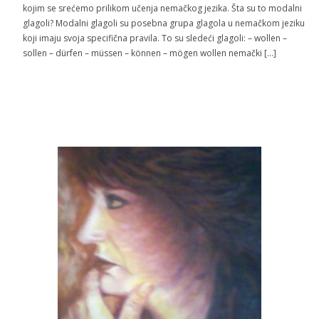
kojim se srećemo prilikom učenja nemačkog jezika. Šta su to modalni
glagoli? Modalni glagoli su posebna grupa glagola u nemačkom jeziku
koji imaju svoja specifična pravila. To su sledeći glagoli: – wollen –
sollen – dürfen – müssen – können – mögen wollen nemački […]