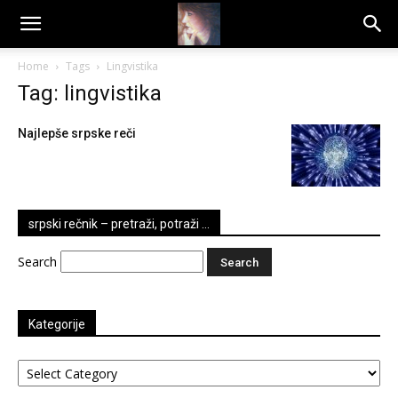
Dragana
Home
Tags
Lingvistika
Tag: lingvistika
Amarilis
Najlepše srpske reči
srpski rečnik – pretraži, potraži …
Search
Kategorije
Kategorije