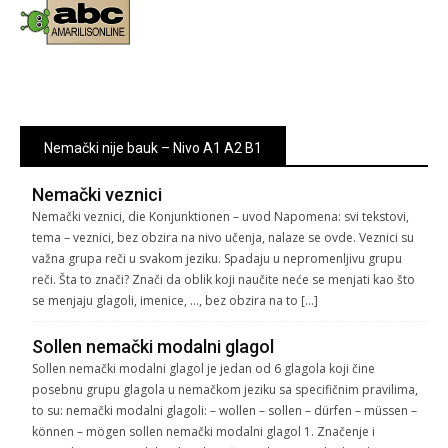
Nemački nije bauk – Nivo A1 A2 B1
Nemački veznici
Nemački veznici, die Konjunktionen – uvod Napomena: svi tekstovi,
tema – veznici, bez obzira na nivo učenja, nalaze se ovde. Veznici su
važna grupa reči u svakom jeziku. Spadaju u nepromenljivu grupu
reči. Šta to znači? Znači da oblik koji naučite neće se menjati kao što
se menjaju glagoli, imenice, …, bez obzira na to […]
Sollen nemački modalni glagol
Sollen nemački modalni glagol je jedan od 6 glagola koji čine
posebnu grupu glagola u nemačkom jeziku sa specifičnim pravilima,
to su: nemački modalni glagoli: – wollen – sollen – dürfen – müssen –
können – mögen sollen nemački modalni glagol 1. Značenje i