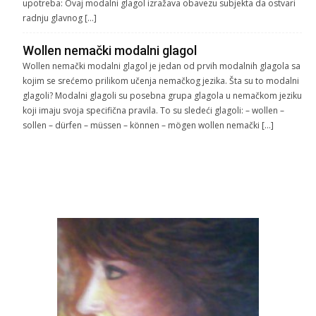
upotreba: Ovaj modalni glagol izražava obavezu subjekta da ostvari
radnju glavnog […]
Wollen nemački modalni glagol
Wollen nemački modalni glagol je jedan od prvih modalnih glagola sa
kojim se srećemo prilikom učenja nemačkog jezika. Šta su to modalni
glagoli? Modalni glagoli su posebna grupa glagola u nemačkom jeziku
koji imaju svoja specifična pravila. To su sledeći glagoli: – wollen –
sollen – dürfen – müssen – können – mögen wollen nemački […]