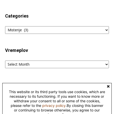
Categories
Categories
Vremeplov
Vremeplov
Home
Lingvistika
Poreklo reči fraza i izraza – etimološki rečnik
This website or its third party tools use cookies, which are
Kontakt
Privacy
necessary to its functioning. If you want to know more or
withdraw your consent to all or some of the cookies,
please refer to the
privacy policy
.By closing this banner
©
or continuing to browse otherwise, you agree to our
This work is licensed under a
Creative Commons Attribution-