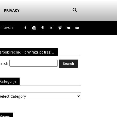
PRIVACY
PRIVACY
srpski rečnik – pretraži, potraži …
earch
Kategorije
tegorije
Pages