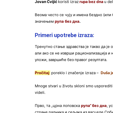
Jovan Cvijić
koristi izraz
rupa bez dna
u de
Веома често се чују и имена бездно (или 
значењем
рупа
без
дна
.
Primeri upotrebe izraza:
Тренутно стање здравства је такво да је 
али ако се не изврши рационализација и 
уложи, завршиће без правог резултата.
Pročitaj
:
poreklo i značenje izraza –
Duša j
Mnoge stvari u životu skloni smo usporediti
videli.
Прво, та „црна лоповска
рупа
“
без
дна
, у
стране радника и сељака из васцеле Србиј