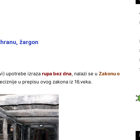
 hranu, žargon
vi) upotrebe izraza
rupa bez dna
, nalazi se u
Zakonu o
reciznije u prepisu ovog zakona iz 16.veka.