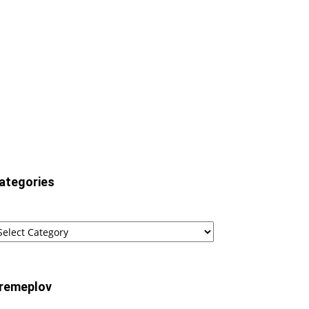
ategories
tegories
remeplov