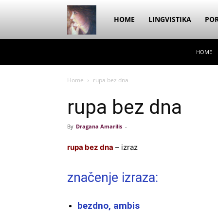
Dragana
HOME
LINGVISTIKA
POR
HOME
Amarilis
Home
rupa bez dna
rupa bez dna
By
Dragana Amarilis
-
rupa bez dna
– izraz
značenje izraza:
bezdno, ambis