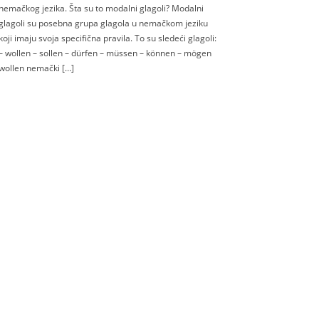
nemačkog jezika. Šta su to modalni glagoli? Modalni
glagoli su posebna grupa glagola u nemačkom jeziku
koji imaju svoja specifična pravila. To su sledeći glagoli:
– wollen – sollen – dürfen – müssen – können – mögen
wollen nemački […]