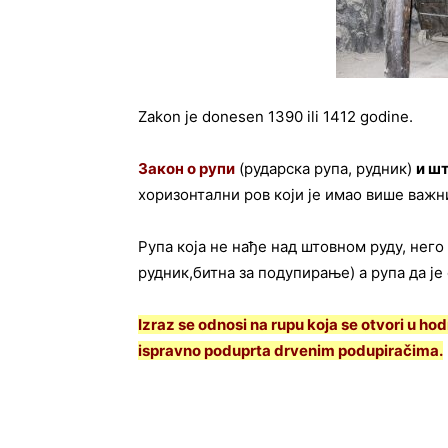
Zakon je donesen 1390 ili 1412 godine.
Закон
о
рупи
(рударска рупа, рудник)
и
шт
хоризонтални ров који је имао више важн
Рупа која не нађе над штовном руду, него 
рудник,битна за подупирање) а рупа да је
Izraz se odnosi na rupu koja se otvori u hodn
ispravno poduprta drvenim podupiračima.