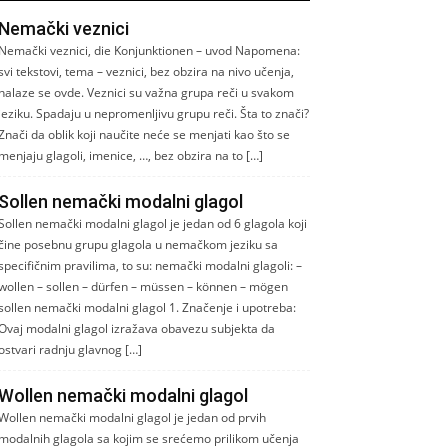
Nemački veznici
Nemački veznici, die Konjunktionen – uvod Napomena:
svi tekstovi, tema – veznici, bez obzira na nivo učenja,
nalaze se ovde. Veznici su važna grupa reči u svakom
jeziku. Spadaju u nepromenljivu grupu reči. Šta to znači?
Znači da oblik koji naučite neće se menjati kao što se
menjaju glagoli, imenice, …, bez obzira na to […]
Sollen nemački modalni glagol
Sollen nemački modalni glagol je jedan od 6 glagola koji
čine posebnu grupu glagola u nemačkom jeziku sa
specifičnim pravilima, to su: nemački modalni glagoli: –
wollen – sollen – dürfen – müssen – können – mögen
sollen nemački modalni glagol 1. Značenje i upotreba:
Ovaj modalni glagol izražava obavezu subjekta da
ostvari radnju glavnog […]
Wollen nemački modalni glagol
Wollen nemački modalni glagol je jedan od prvih
modalnih glagola sa kojim se srećemo prilikom učenja