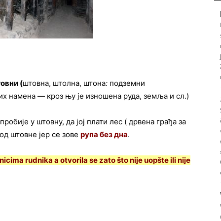
овни
(
штовна, штолна, штона
:
подземни
их намена — кроз њу је изношена руда, земља и сл.)
пробије у штовну, да јој плати лес ( дрвена грађа за
 од штовне јер се зове
рупа
без
дна
.
icima rudnika a otvorila se zato što nije uopšte ili nije