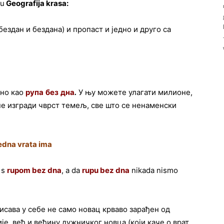
lu
Geografija krasa:
бездан и бездана) и пропаст и једно и друго са
оно као
рупа
без
дна
.
У њу можете улагати милионе,
не изгради чврст темељ, све што се ненаменски
edna vrata ima
 s
rupom bez dna
, a da
rupu bez dna
nikada nismo
сисава у себе не само новац крваво зарађен од
е, већ и већину дужничког новца (који каче о врат