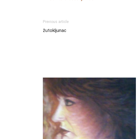
Previous article
žutokljunac