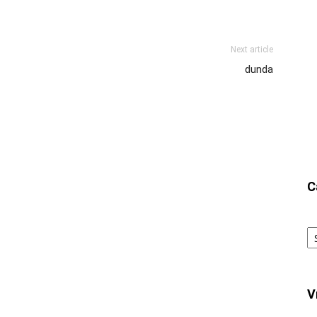
Next article
dunda
C
Ca
V