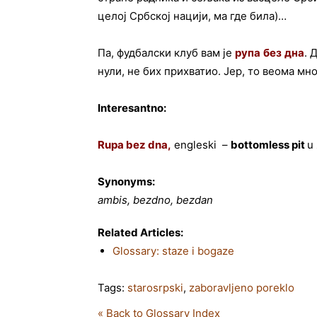
целој Србској нацији, ма где била)…
Па, фудбалски клуб вам је
рупа
без
дна
. 
нули, не бих прихватио. Јер, то веома мн
Interesantno:
Rupa bez dna,
engleski –
bottomless pit
u
Synonyms:
ambis, bezdno, bezdan
Related Articles:
Glossary: staze i bogaze
Tags:
starosrpski
,
zaboravljeno poreklo
« Back to Glossary Index