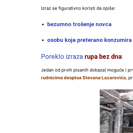
Izraz se figurativno koristi da opiše:
bezumno trošenje novca
osobu koja preterano konzumira
Poreklo izraza
rupa bez dna
:
Jedan od prvih pisanih dokaza( moguće i pr
rudnicima desptoa Stevana Lazarevića
, p