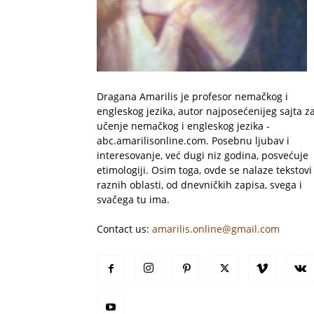
Dragana Amarilis je profesor nemačkog i
engleskog jezika, autor najposećenijeg sajta z
učenje nemačkog i engleskog jezika -
abc.amarilisonline.com. Posebnu ljubav i
interesovanje, već dugi niz godina, posvećuje
etimologiji. Osim toga, ovde se nalaze tekstovi 
raznih oblasti, od dnevničkih zapisa, svega i
svačega tu ima.
Contact us:
amarilis.online@gmail.com