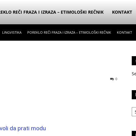
EKLO REČI FRAZA I IZRAZA – ETIMOLOŠKI REČNIK
KONTAKT
LINGVISTIKA
POREKLO REČI FRAZA I IZRAZA – ETIMOLOŠKI REČNIK
KONTAKT
S
0
Ka
voli da prati modu