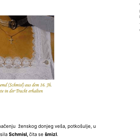
 značenju ženskog donjeg veša, potkošulje, u
sila
Schmisl,
čita se
šmizl
.