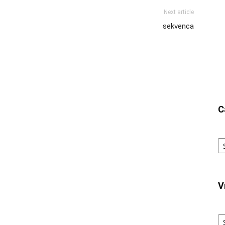
Next article
sekvenca
C
Ca
V
V