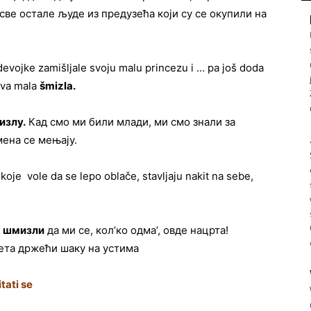
 све остале људе из предузећа који су се окупили на
evojke zamišljale svoju malu princezu i … pa još doda
rava mala
šmizla
.
излу.
Кад смо ми били млади, ми смо знали за
мена се мењају.
koje vole da se lepo oblače, stavljaju nakit na sebe,
ј
шмизли
да ми се, кол’ко одма’, овде нацрта!
ета држећи шаку на устима
itati se