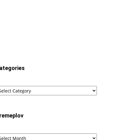
ategories
tegories
remeplov
remeplov