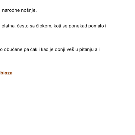
e narodne nošnje.
g platna, često sa čipkom, koji se ponekad pomalo i
o obučene pa čak i kad je donji veš u pitanju a i
bioza