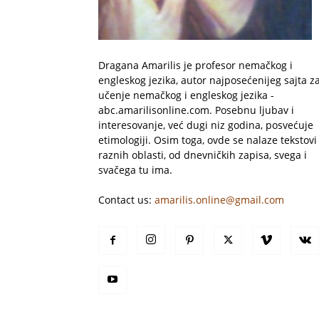
Dragana Amarilis je profesor nemačkog i
engleskog jezika, autor najposećenijeg sajta z
učenje nemačkog i engleskog jezika -
abc.amarilisonline.com. Posebnu ljubav i
interesovanje, već dugi niz godina, posvećuje
etimologiji. Osim toga, ovde se nalaze tekstovi 
raznih oblasti, od dnevničkih zapisa, svega i
svačega tu ima.
Contact us:
amarilis.online@gmail.com