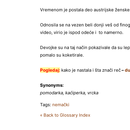
Vremenom je postala deo austrijske žensk
Odnosila se na vezen beli donji veš od fino
video, virio je ispod odeće i to namerno.
Devojke su na taj način pokazivale da su lep
pomalo su koketirale.
Pogledaj:
kako je nastala i šta znači reč
–
du
Synonyms:
pomodarka, kaćiperka, vrcka
Tags:
nemački
« Back to Glossary Index