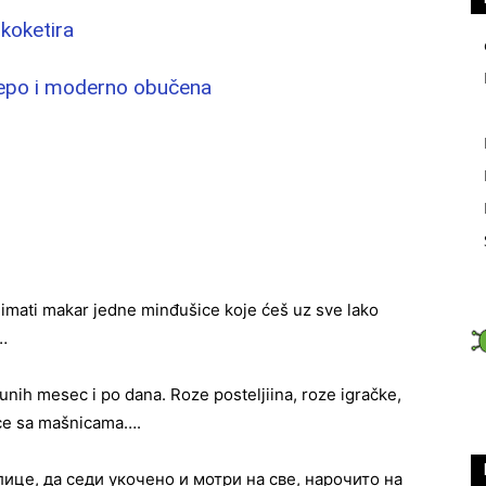
koketira
 lepo i moderno obučena
š imati makar jedne minđušice koje ćeš uz sve lako
…
nih mesec i po dana. Roze posteljiina, roze igračke,
mice sa mašnicama….
лице, да седи укочено и мотри на све, нарочито на