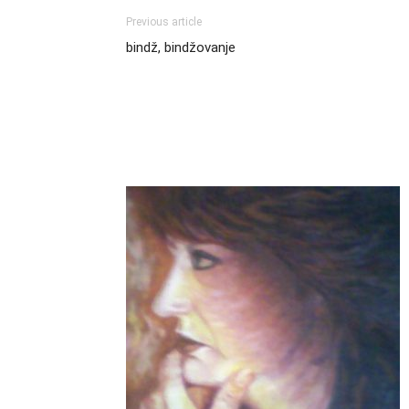
Previous article
bindž, bindžovanje