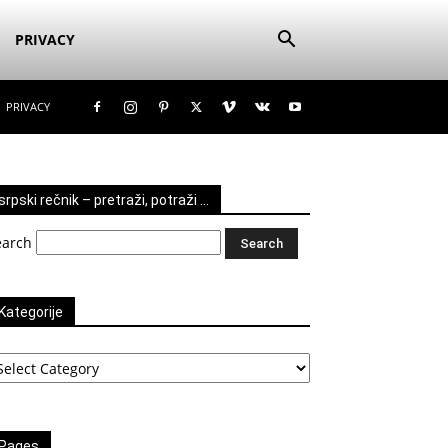
PRIVACY
PRIVACY
srpski rečnik – pretraži, potraži …
earch
Kategorije
tegorije
Pages