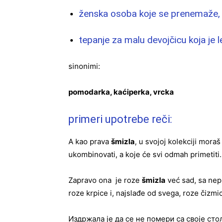
ženska osoba koje se prenemaže, 
tepanje za malu devojčicu koja je
sinonimi:
pomodarka, kaćiperka, vrcka
primeri upotrebe reči:
A kao prava
šmizla
, u svojoj kolekciji mora
ukombinovati, a koje će svi odmah primetiti
Zapravo ona je roze
šmizla
već sad, sa nepu
roze krpice i, najslađe od svega, roze čiz
Издржала је да се не помери са своје сто