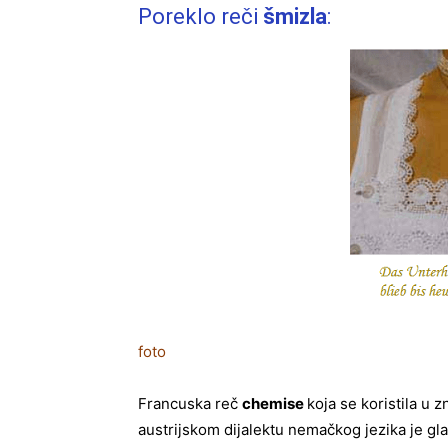
Poreklo reči
šmizla
:
foto
Francuska reč
chemise
koja se koristila u
austrijskom dijalektu nemačkog jezika je gla