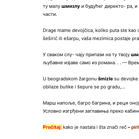
ту малу
шмизлу
и будућег директо- ра, и
части.
Drage mame devojčica, koliko puta ste kao d
šeširić ili ešarpu, vaša mezimica postaje p
У сваком слу- чају припази на ту твоју
шм
љубавне изјаве само из романа. . . — Вре
U beogradskom žargonu
šmizle
su devojke 
obilaze butike i šepure se po gradu,…
Марш напоље, багро багрина, и реци оно
Условно изгрђени заглавиња преко кабин
Pročitaj:
kako je nastala i šta znači reč
–
pirl