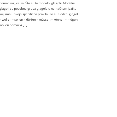
nemačkog jezika. Šta su to modalni glagoli? Modalni
glagoli su posebna grupa glagola u nemačkom jeziku
koji imaju svoja specifična pravila. To su sledeći glagoli:
– wollen – sollen – dürfen – müssen – können – mögen
wollen nemački […]