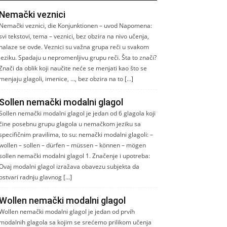
Nemački veznici
Nemački veznici, die Konjunktionen – uvod Napomena:
svi tekstovi, tema – veznici, bez obzira na nivo učenja,
nalaze se ovde. Veznici su važna grupa reči u svakom
jeziku. Spadaju u nepromenljivu grupu reči. Šta to znači?
Znači da oblik koji naučite neće se menjati kao što se
menjaju glagoli, imenice, …, bez obzira na to […]
Sollen nemački modalni glagol
Sollen nemački modalni glagol je jedan od 6 glagola koji
čine posebnu grupu glagola u nemačkom jeziku sa
specifičnim pravilima, to su: nemački modalni glagoli: –
wollen – sollen – dürfen – müssen – können – mögen
sollen nemački modalni glagol 1. Značenje i upotreba:
Ovaj modalni glagol izražava obavezu subjekta da
ostvari radnju glavnog […]
Wollen nemački modalni glagol
Wollen nemački modalni glagol je jedan od prvih
modalnih glagola sa kojim se srećemo prilikom učenja