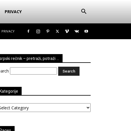
PRIVACY
PRIVACY
srpski rečnik – pretraži, potraži …
earch
Kategorije
tegorije
Pages