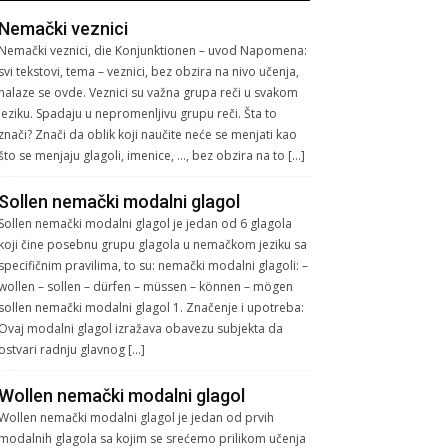
Nemački veznici
Nemački veznici, die Konjunktionen – uvod Napomena:
svi tekstovi, tema – veznici, bez obzira na nivo učenja,
nalaze se ovde. Veznici su važna grupa reči u svakom
jeziku. Spadaju u nepromenljivu grupu reči. Šta to
znači? Znači da oblik koji naučite neće se menjati kao
što se menjaju glagoli, imenice, …, bez obzira na to […]
Sollen nemački modalni glagol
Sollen nemački modalni glagol je jedan od 6 glagola
koji čine posebnu grupu glagola u nemačkom jeziku sa
specifičnim pravilima, to su: nemački modalni glagoli: –
wollen – sollen – dürfen – müssen – können – mögen
sollen nemački modalni glagol 1. Značenje i upotreba:
Ovaj modalni glagol izražava obavezu subjekta da
ostvari radnju glavnog […]
Wollen nemački modalni glagol
Wollen nemački modalni glagol je jedan od prvih
modalnih glagola sa kojim se srećemo prilikom učenja