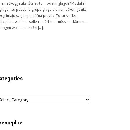
nemačkog jezika. Šta su to modalni glagoli? Modalni
glagoli su posebna grupa glagola u nemačkom jeziku
koji imaju svoja specifična pravila. To su sledeći
glagoli: – wollen – sollen – dürfen – müssen – können –
mögen wollen nemački […]
ategories
tegories
remeplov