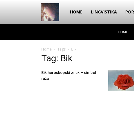
Dragana
HOME
LINGVISTIKA
POR
HOME
Amarilis
Home
Tags
Bik
Tag: Bik
Bik horoskopski znak – simbol
ruža