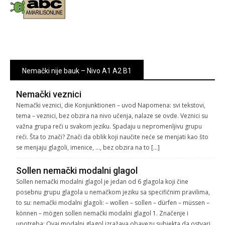
Nemački nije bauk – Nivo A1 A2 B1
Nemački veznici
Nemački veznici, die Konjunktionen – uvod Napomena: svi tekstovi,
tema – veznici, bez obzira na nivo učenja, nalaze se ovde. Veznici su
važna grupa reči u svakom jeziku. Spadaju u nepromenljivu grupu
reči. Šta to znači? Znači da oblik koji naučite neće se menjati kao što
se menjaju glagoli, imenice, …, bez obzira na to […]
Sollen nemački modalni glagol
Sollen nemački modalni glagol je jedan od 6 glagola koji čine
posebnu grupu glagola u nemačkom jeziku sa specifičnim pravilima,
to su: nemački modalni glagoli: – wollen – sollen – dürfen – müssen –
können – mögen sollen nemački modalni glagol 1. Značenje i
upotreba: Ovaj modalni glagol izražava obavezu subjekta da ostvari