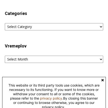
Categories
Categories
Vremeplov
Vremeplov
Home
Lingvistika
Poreklo reči fraza i izraza – etimološki rečnik
This website or its third party tools use cookies, which are
Kontakt
Privacy
necessary to its functioning. If you want to know more or
withdraw your consent to all or some of the cookies,
please refer to the
privacy policy
.By closing this banner
©
or continuing to browse otherwise, you agree to our
This work is licensed under a
Creative Commons Attribution-
privacy policy.