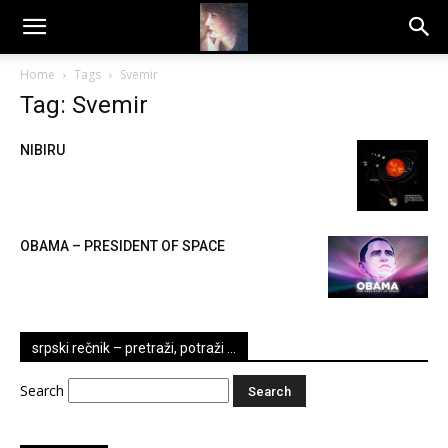
Dragana
Home
Tags
Svemir
Tag: Svemir
Amarilis
NIBIRU
OBAMA – PRESIDENT OF SPACE
srpski rečnik – pretraži, potraži …
Search