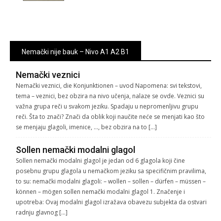
Nemački nije bauk – Nivo A1 A2 B1
Nemački veznici
Nemački veznici, die Konjunktionen – uvod Napomena: svi tekstovi,
tema – veznici, bez obzira na nivo učenja, nalaze se ovde. Veznici su
važna grupa reči u svakom jeziku. Spadaju u nepromenljivu grupu
reči. Šta to znači? Znači da oblik koji naučite neće se menjati kao što
se menjaju glagoli, imenice, …, bez obzira na to […]
Sollen nemački modalni glagol
Sollen nemački modalni glagol je jedan od 6 glagola koji čine
posebnu grupu glagola u nemačkom jeziku sa specifičnim pravilima,
to su: nemački modalni glagoli: – wollen – sollen – dürfen – müssen –
können – mögen sollen nemački modalni glagol 1. Značenje i
upotreba: Ovaj modalni glagol izražava obavezu subjekta da ostvari
radnju glavnog […]