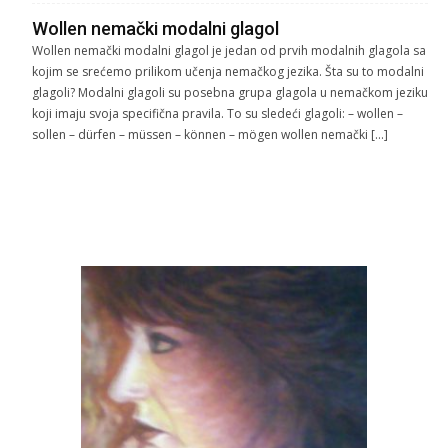
Wollen nemački modalni glagol
Wollen nemački modalni glagol je jedan od prvih modalnih glagola sa
kojim se srećemo prilikom učenja nemačkog jezika. Šta su to modalni
glagoli? Modalni glagoli su posebna grupa glagola u nemačkom jeziku
koji imaju svoja specifična pravila. To su sledeći glagoli: – wollen –
sollen – dürfen – müssen – können – mögen wollen nemački […]