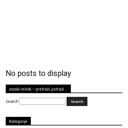
No posts to display
srpski rečnik – pretraži, potraži …
Search
Kategorije