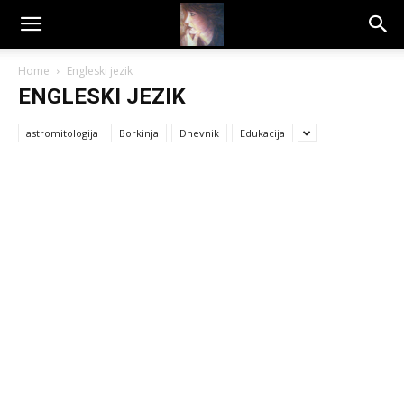
Dragana
Home
Engleski jezik
ENGLESKI JEZIK
Amarilis
astromitologija
Borkinja
Dnevnik
Edukacija