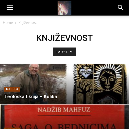
Dragana
Home
Književnost
Amarilis
KNJIŽEVNOST
LATEST
KULTURA
Teološka fikcija – Koliba