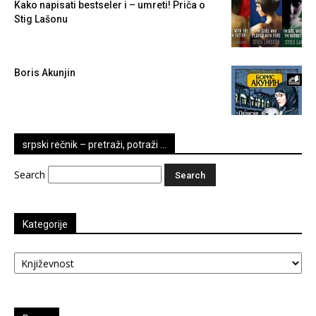
Kako napisati bestseler i – umreti! Priča o
Stig Lašonu
Boris Akunjin
srpski rečnik – pretraži, potraži …
Search
Kategorije
Kategorije