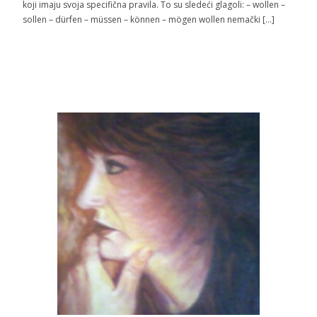
koji imaju svoja specifična pravila. To su sledeći glagoli: – wollen –
sollen – dürfen – müssen – können – mögen wollen nemački […]