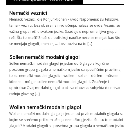
Nemački veznici
Nemački veznici, die Konjunktionen – uvod Napomena: svi tekstovi,
tema – veznici, bez obzira na nivo učenja, nalaze se ovde. Veznici su
važna grupa reči u svakom jeziku. Spadaju u nepromenljivu grupu
reči. Šta to znači? Znači da oblik koji naučite neće se menjati kao što
se menjaju glagoli, imenice, …, bez obzira na to […]
Sollen nemački modalni glagol
Sollen nemački modalni glagol je jedan od 6 glagola koji čine
posebnu grupu glagola u nemačkom jeziku sa specifičnim pravilima,
to su: nemački modalni glagoli: – wollen – sollen – dürfen – müssen –
können – mögen sollen nemački modalni glagol 1. Značenje i
upotreba: Ovaj modalni glagol izražava obavezu subjekta da ostvari
radnju glavnog […]
Wollen nemački modalni glagol
Wollen nemački modalni glagol je jedan od prvih modalnih glagola sa
kojim se srećemo prilikom učenja nemačkog jezika. Šta su to modalni
glagoli? Modalni glagoli su posebna grupa glagola u nemačkom jeziku