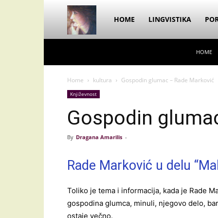
Dragana
HOME
LINGVISTIKA
POR
HOME
Amarilis
Home
kultura
Gospodin glumac – Rade Marković
Književnost
Gospodin glumac
By
Dragana Amarilis
-
Rade Marković u delu “Ma
Toliko je tema i informacija, kada je Rade M
gospodina glumca, minuli, njegovo delo, bar u
ostaje večno.