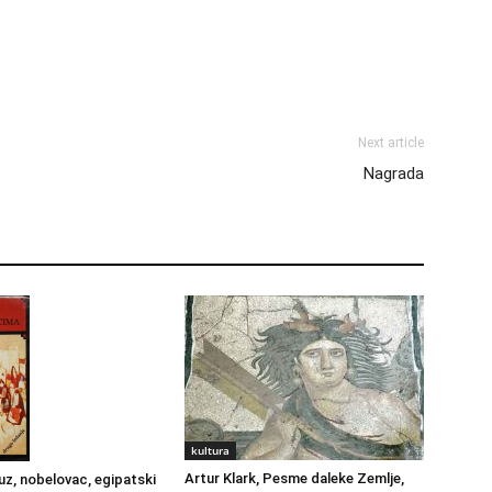
Next article
Nagrada
kultura
Artur Klark, Pesme daleke Zemlje,
z, nobelovac, egipatski