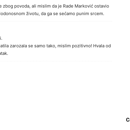
 zbog povoda, ali mislim da je Rade Marković ostavio
plodonosnom životu, da ga se sećamo punim srcem.
i.
ratila zarozala se samo tako, mislim pozitivno! Hvala od
atak.
C