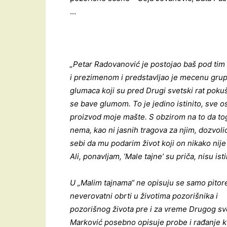
…
„Petar Radovanović je postojao baš pod ti
i prezimenom i predstavljao je mecenu grup
glumaca koji su pred Drugi svetski rat pokuš
se bave glumom. To je jedino istinito, sve os
proizvod moje mašte. S obzirom na to da to
nema, kao ni jasnih tragova za njim, dozvol
sebi da mu podarim život koji on nikako nije
Ali, ponavljam, ’Male tajne’ su priča, nisu isti
U „Malim tajnama“ ne opisuju se samo pitor
neverovatni obrti u životima pozorišnika i
pozorišnog života pre i za vreme Drugog sve
Marković posebno opisuje probe i rađanje 