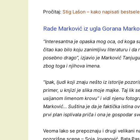
Pročitaj:
Stig Lašon – kako napisati bestsele
Rade Marković iz ugla Gorana Marko
“Interesantna je opaska mog oca, od koga sa
čitao kao bilo koju zanimljivu literaturu i da
posebno drago”, izjavio je Marković Tanjugu
zbog toga i njihova imena.
“Ipak, ljudi koji znaju nešto iz istorije pozo
primer, u knjizi je slika moje majke. Taj lik
usijanom limenom krovu” i vidi njenu fotogr
Marković… Suština je da je faktička istina 
prvi plan isplivala priča i ona je gospodar s
Veoma lako se prepoznaju i drugi velikani n
pozorišne scene – Soja Jovanović, Bata Pas