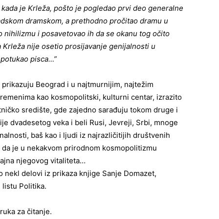
 kada je Krleža, pošto je pogledao prvi deo generalne
adskom dramskom, a prethodno pročitao dramu u
o nihilizmu i posavetovao ih da se okanu tog očito
rleža nije osetio prosijavanje genijalnosti u
r potukao pisca…”
 prikazuju Beograd i u najtmurnijim, najtežim
vremenima kao kosmopolitski, kulturni centar, izrazito
tničko središte, gde zajedno sarađuju tokom druge i
je dvadesetog veka i beli Rusi, Jevreji, Srbi, mnoge
alnosti, baš kao i ljudi iz najrazličitijih društvenih
o da je u nekakvom prirodnom kosmopolitizmu
ajna njegovog vitaliteta…
 nekl delovi iz prikaza knjige Sanje Domazet,
listu Politika.
uka za čitanje.