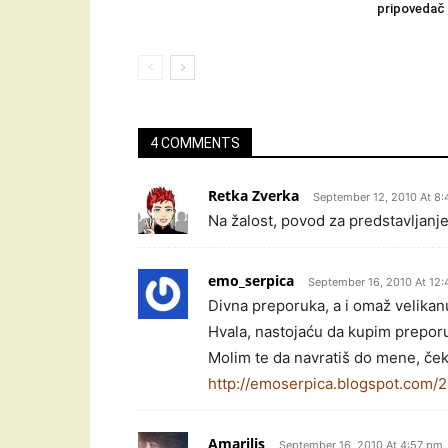
pripovedač
4 COMMENTS
Retka Zverka
September 12, 2010 At 8
Na žalost, povod za predstavljanje
emo_serpica
September 16, 2010 At 12
Divna preporuka, a i omaž velikan
Hvala, nastojaću da kupim prepor
Molim te da navratiš do mene, če
http://emoserpica.blogspot.com/
Amarilis
September 16, 2010 At 4:57 pm