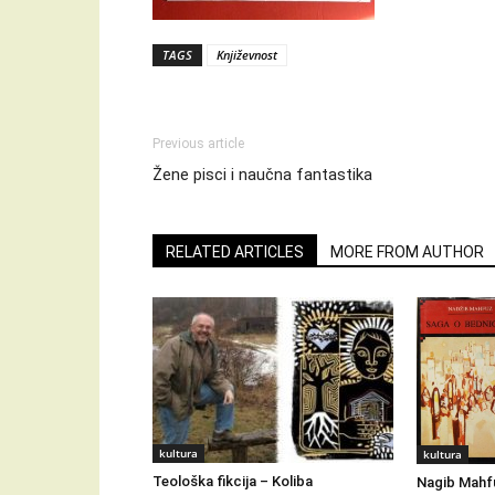
TAGS
Književnost
Previous article
Žene pisci i naučna fantastika
RELATED ARTICLES
MORE FROM AUTHOR
kultura
kultura
Teološka fikcija – Koliba
Nagib Mahfu