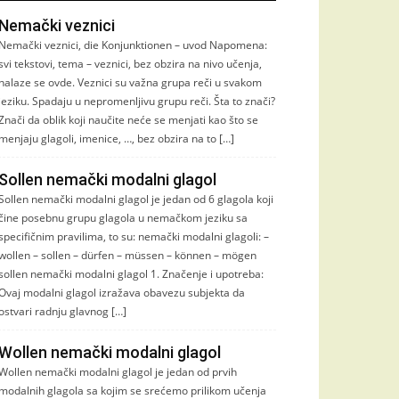
Nemački veznici
Nemački veznici, die Konjunktionen – uvod Napomena:
svi tekstovi, tema – veznici, bez obzira na nivo učenja,
nalaze se ovde. Veznici su važna grupa reči u svakom
jeziku. Spadaju u nepromenljivu grupu reči. Šta to znači?
Znači da oblik koji naučite neće se menjati kao što se
menjaju glagoli, imenice, …, bez obzira na to […]
Sollen nemački modalni glagol
Sollen nemački modalni glagol je jedan od 6 glagola koji
čine posebnu grupu glagola u nemačkom jeziku sa
specifičnim pravilima, to su: nemački modalni glagoli: –
wollen – sollen – dürfen – müssen – können – mögen
sollen nemački modalni glagol 1. Značenje i upotreba:
Ovaj modalni glagol izražava obavezu subjekta da
ostvari radnju glavnog […]
Wollen nemački modalni glagol
Wollen nemački modalni glagol je jedan od prvih
modalnih glagola sa kojim se srećemo prilikom učenja