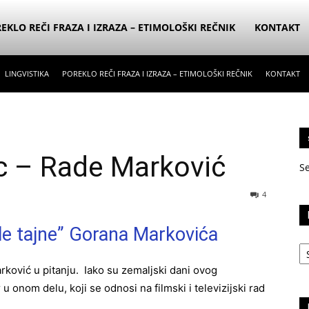
EKLO REČI FRAZA I IZRAZA – ETIMOLOŠKI REČNIK
KONTAKT
LINGVISTIKA
POREKLO REČI FRAZA I IZRAZA – ETIMOLOŠKI REČNIK
KONTAKT
 – Rade Marković
S
4
le tajne” Gorana Markovića
Ka
arković u pitanju. Iako su zemaljski dani ovog
 onom delu, koji se odnosi na filmski i televizijski rad