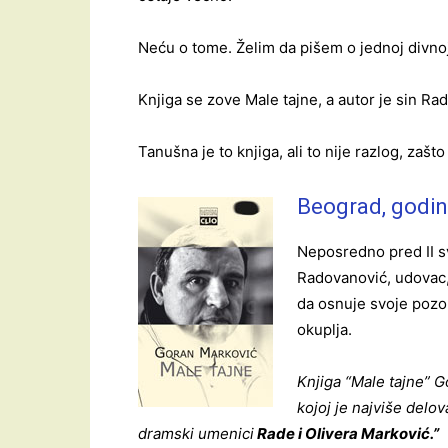
Neću o tome. Želim da pišem o jednoj divnoj 
Knjiga se zove Male tajne, a autor je sin Ra
Tanušna je to knjiga, ali to nije razlog, zašto
Beograd, godine
Neposredno pred II sv
Radovanović, udovac, 
da osnuje svoje pozor
okuplja.
Knjiga “Male tajne” 
kojoj je najviše delova
dramski umenici
Rade i Olivera Marković.”