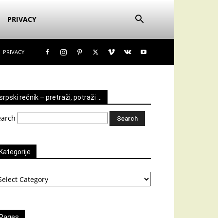
PRIVACY
PRIVACY
srpski rečnik – pretraži, potraži …
earch
Kategorije
tegorije
Pages