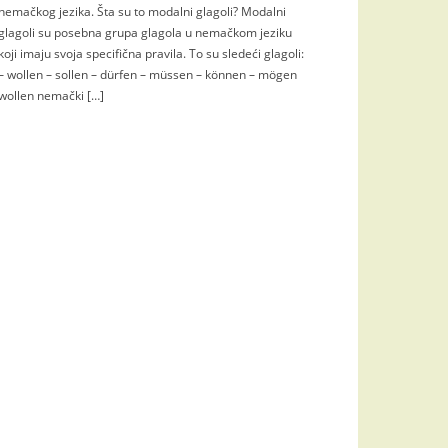
nemačkog jezika. Šta su to modalni glagoli? Modalni
glagoli su posebna grupa glagola u nemačkom jeziku
koji imaju svoja specifična pravila. To su sledeći glagoli:
– wollen – sollen – dürfen – müssen – können – mögen
wollen nemački […]