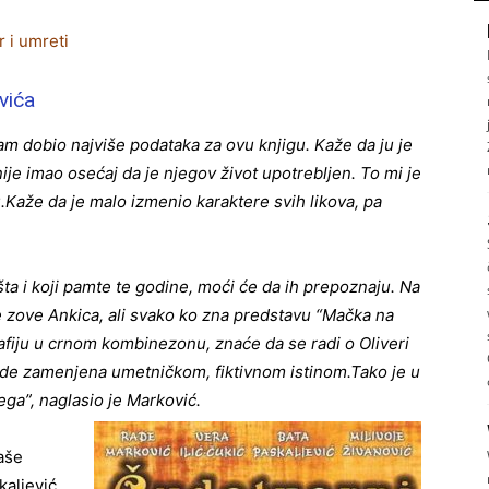
r i umreti
vića
m dobio najviše podataka za ovu knjigu. Kaže da ju je
 nije imao osećaj da je njegov život upotrebljen. To mi je
.Kaže da je malo izmenio karaktere svih likova, pa
rišta i koji pamte te godine, moći će da ih prepoznaju. Na
 se zove Ankica, ali svako ko zna predstavu “Mačka na
afiju u crnom kombinezonu, znaće da se radi o Oliveri
ovde zamenjena umetničkom, fiktivnom istinom.Tako je u
vega”, naglasio je Marković.
aše
kaljević