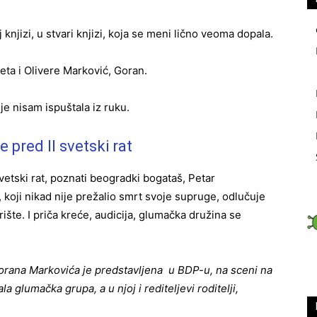
knjizi, u stvari knjizi, koja se meni lično veoma dopala.
deta i Olivere Marković, Goran.
 je nisam ispuštala iz ruku.
 pred II svetski rat
etski rat, poznati beogradki bogataš, Petar
koji nikad nije prežalio smrt svoje supruge, odlučuje
ište. I priča kreće, audicija, glumačka družina se
Gorana Markovića je predstavljena u BDP-u, na sceni na
la glumačka grupa, a u njoj i rediteljevi roditelji,