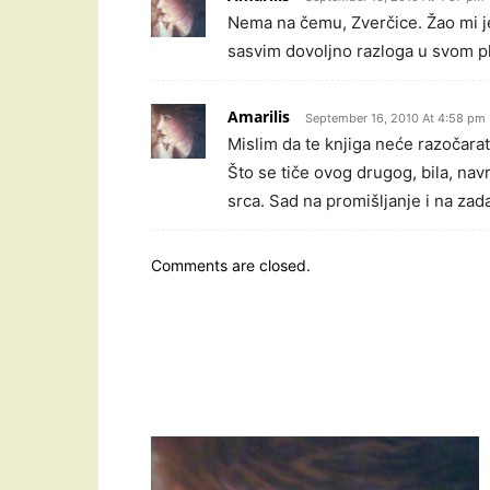
Nema na čemu, Zverčice. Žao mi je
sasvim dovoljno razloga u svom 
Amarilis
September 16, 2010 At 4:58 pm
Mislim da te knjiga neće razočarat
Što se tiče ovog drugog, bila, nav
srca. Sad na promišljanje i na zad
Comments are closed.