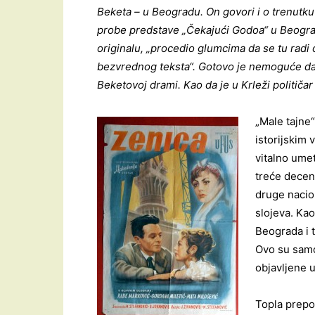
Beketa – u Beogradu. On govori i o trenutku
probe predstave „Čekajući Godoa“ u Beogr
originalu, „procedio glumcima da se tu radi 
bezvrednog teksta“. Gotovo je nemoguće da K
Beketovoj drami. Kao da je u Krleži političa
„Male tajne“
istorijskim 
vitalno ume
treće deceni
druge nacion
slojeva. Ka
Beograda i t
Ovo su samo
objavljene u 
Topla prepor