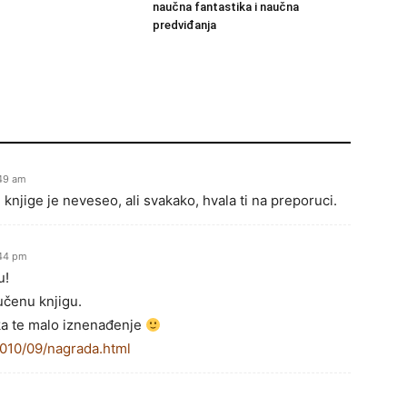
naučna fantastika i naučna
predviđanja
:49 am
 knjige je neveseo, ali svakako, hvala ti na preporuci.
:44 pm
u!
učenu knjigu.
ka te malo iznenađenje
2010/09/nagrada.html