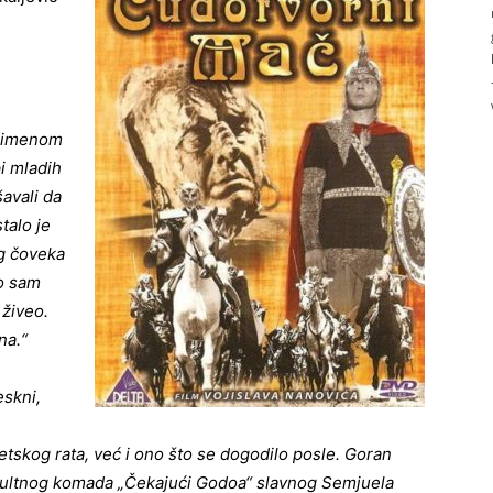
m imenom
i mladih
avali da
talo je
g čoveka
io sam
 živeo.
na.“
eskni,
tskog rata, već i ono što se dogodilo posle. Goran
kultnog komada „Čekajući Godoa“ slavnog Semjuela