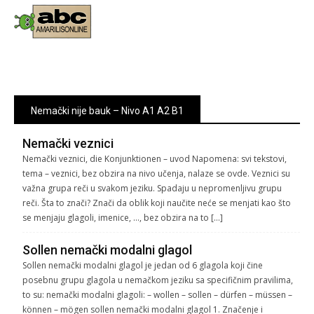
Nemački nije bauk – Nivo A1 A2 B1
Nemački veznici
Nemački veznici, die Konjunktionen – uvod Napomena: svi tekstovi,
tema – veznici, bez obzira na nivo učenja, nalaze se ovde. Veznici su
važna grupa reči u svakom jeziku. Spadaju u nepromenljivu grupu
reči. Šta to znači? Znači da oblik koji naučite neće se menjati kao što
se menjaju glagoli, imenice, …, bez obzira na to […]
Sollen nemački modalni glagol
Sollen nemački modalni glagol je jedan od 6 glagola koji čine
posebnu grupu glagola u nemačkom jeziku sa specifičnim pravilima,
to su: nemački modalni glagoli: – wollen – sollen – dürfen – müssen –
können – mögen sollen nemački modalni glagol 1. Značenje i