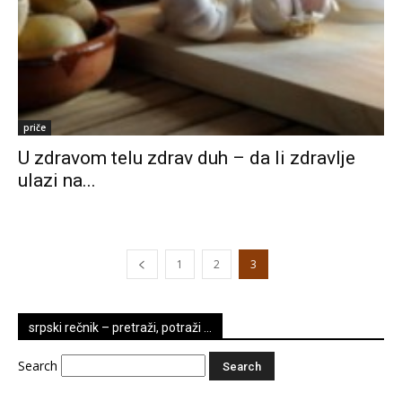
priče
U zdravom telu zdrav duh – da li zdravlje
ulazi na...
1
2
3
srpski rečnik – pretraži, potraži …
Search