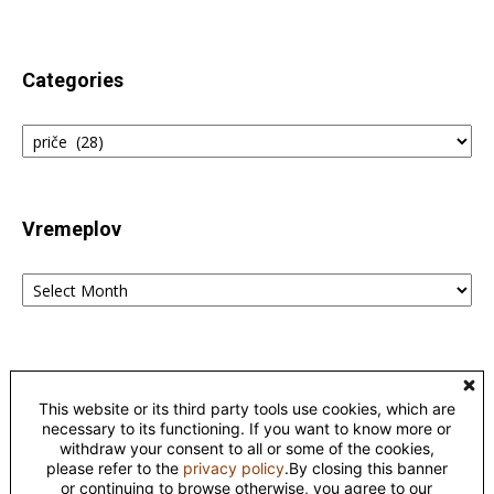
Categories
Categories
Vremeplov
Vremeplov
Home
Lingvistika
Poreklo reči fraza i izraza – etimološki rečnik
This website or its third party tools use cookies, which are
Kontakt
Privacy
necessary to its functioning. If you want to know more or
withdraw your consent to all or some of the cookies,
please refer to the
privacy policy
.By closing this banner
©
or continuing to browse otherwise, you agree to our