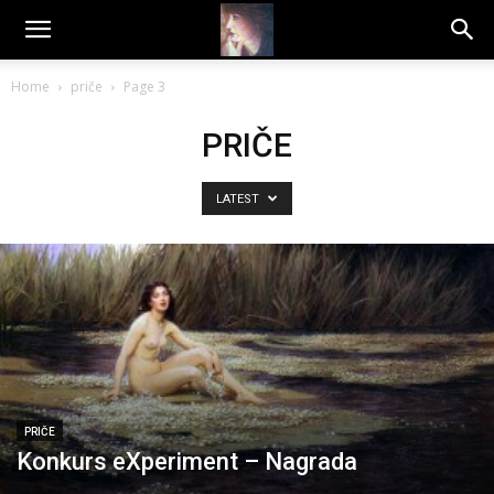
Dragana
Home
priče
Page 3
Amarilis
PRIČE
LATEST
PRIČE
Konkurs eXperiment – Nagrada