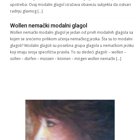
upotreba: Ovaj modalni glagol izražava obavezu subjekta da ostvari
radnju glavnog […]
Wollen nemački modalni glagol
Wollen nemački modalni glagol je jedan od prvih modalnih glagola sa
kojim se srećemo prilikom učenja nemačkog jezika. Šta su to modalni
glagoli? Modalni glagoli su posebna grupa glagola u nemačkom jeziku
koji imaju svoja specifična pravila. To su sledeći glagoli: – wollen –
sollen – dürfen – müssen – können – mögen wollen nemački […]