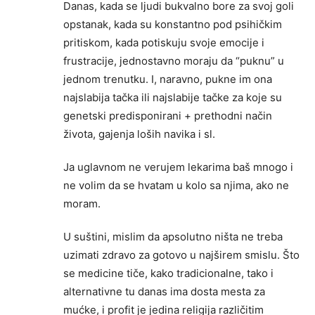
Danas, kada se ljudi bukvalno bore za svoj goli
opstanak, kada su konstantno pod psihičkim
pritiskom, kada potiskuju svoje emocije i
frustracije, jednostavno moraju da “puknu” u
jednom trenutku. I, naravno, pukne im ona
najslabija tačka ili najslabije tačke za koje su
genetski predisponirani + prethodni način
života, gajenja loših navika i sl.
Ja uglavnom ne verujem lekarima baš mnogo i
ne volim da se hvatam u kolo sa njima, ako ne
moram.
U suštini, mislim da apsolutno ništa ne treba
uzimati zdravo za gotovo u najširem smislu. Što
se medicine tiče, kako tradicionalne, tako i
alternativne tu danas ima dosta mesta za
mućke, i profit je jedina religija različitim