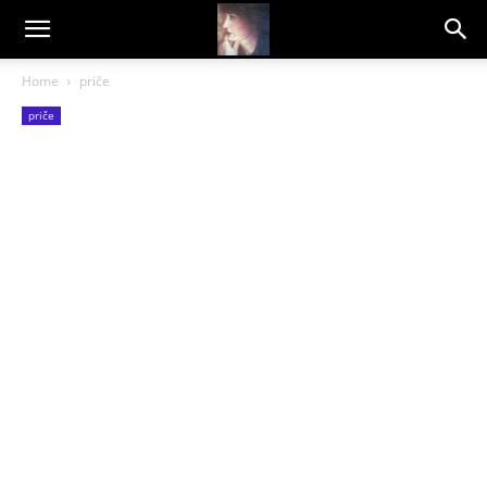
Dragana
Home
priče
priče
Amarilis