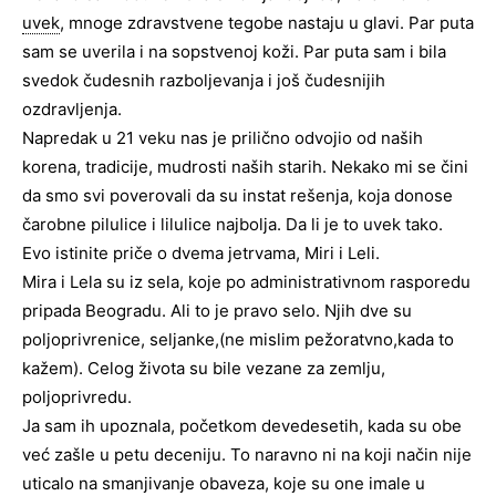
uvek
, mnoge zdravstvene tegobe nastaju u glavi. Par puta
sam se uverila i na sopstvenoj koži. Par puta sam i bila
svedok čudesnih razboljevanja i još čudesnijih
ozdravljenja.
Napredak u 21 veku nas je prilično odvojio od naših
korena, tradicije, mudrosti naših starih. Nekako mi se čini
da smo svi poverovali da su instat rešenja, koja donose
čarobne pilulice i lilulice najbolja. Da li je to uvek tako.
Evo istinite priče o dvema jetrvama, Miri i Leli.
Mira i Lela su iz sela, koje po administrativnom rasporedu
pripada Beogradu. Ali to je pravo selo. Njih dve su
poljoprivrenice, seljanke,(ne mislim pežoratvno,kada to
kažem). Celog života su bile vezane za zemlju,
poljoprivredu.
Ja sam ih upoznala, početkom devedesetih, kada su obe
već zašle u petu deceniju. To naravno ni na koji način nije
uticalo na smanjivanje obaveza, koje su one imale u