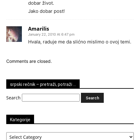
dobar život.
Jako dobar post!
Amarilis
January 22, 2010 At 6:47 pm
Hvala, raduje me da slićno mislimo o ovoj temi.
Comments are closed.
srpski rečnik – pretraži, potraži …
Search
Kategorije
Kategorije