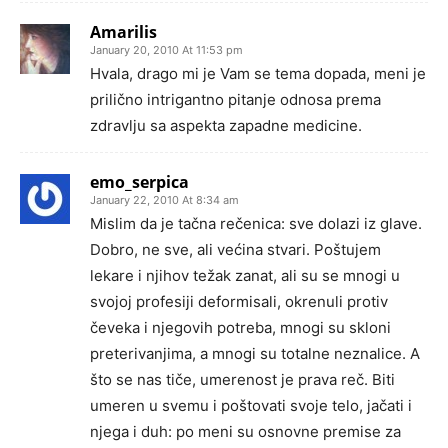
Amarilis
January 20, 2010 At 11:53 pm
Hvala, drago mi je Vam se tema dopada, meni je
prilično intrigantno pitanje odnosa prema
zdravlju sa aspekta zapadne medicine.
emo_serpica
January 22, 2010 At 8:34 am
Mislim da je tačna rečenica: sve dolazi iz glave.
Dobro, ne sve, ali većina stvari. Poštujem
lekare i njihov težak zanat, ali su se mnogi u
svojoj profesiji deformisali, okrenuli protiv
čeveka i njegovih potreba, mnogi su skloni
preterivanjima, a mnogi su totalne neznalice. A
što se nas tiče, umerenost je prava reč. Biti
umeren u svemu i poštovati svoje telo, jačati i
njega i duh: po meni su osnovne premise za