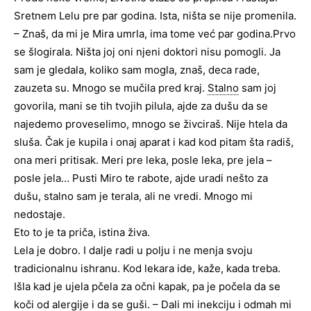
Sretnem Lelu pre par godina. Ista, ništa se nije promenila.
– Znaš, da mi je Mira umrla, ima tome već par godina.Prvo
se šlogirala. Ništa joj oni njeni doktori nisu pomogli. Ja
sam je gledala, koliko sam mogla, znaš, deca rade,
zauzeta su. Mnogo se mučila pred kraj.
Stalno
sam joj
govorila, mani se tih tvojih pilula, ajde za dušu da se
najedemo proveselimo, mnogo se živciraš. Nije htela da
sluša. Čak je kupila i onaj aparat i kad kod pitam šta radiš,
ona meri pritisak. Meri pre leka, posle leka, pre jela –
posle jela… Pusti Miro te rabote, ajde uradi nešto za
dušu, stalno sam je terala, ali ne vredi. Mnogo mi
nedostaje.
Eto to je ta priča, istina živa.
Lela je dobro. I dalje radi u polju i ne menja svoju
tradicionalnu ishranu. Kod lekara ide, kaže, kada treba.
Išla kad je ujela pčela za očni kapak, pa je počela da se
koči od alergije i da se guši. – Dali mi inekciju i odmah mi