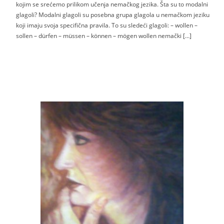
kojim se srećemo prilikom učenja nemačkog jezika. Šta su to modalni
glagoli? Modalni glagoli su posebna grupa glagola u nemačkom jeziku
koji imaju svoja specifična pravila. To su sledeći glagoli: – wollen –
sollen – dürfen – müssen – können – mögen wollen nemački […]