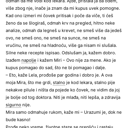
odmah da me vodi kod lekara. Ajde, pristala ja da odem,
više zbog nje, inače ja znam da mi kupus uvek pomogne.
Kad ono izmeri mi čovek pritisak i poče da viče, ti ćeš
ženo da se šlogiraš, odmah krv na pregled, hitno neke
analize, odmah da legneš u krevet, ne smeš više da jedeš
ovo, ne smeš ono, ne smeš na sunce, ne smeš na
vrućinu, ne smeš na hladnoću, više ga nisam ni slušala.
Silne neke recepte ispisao. Odslušam ja, kažem dobro.
Izađem
napolje
i kažem Miri – Ovo nije za mene. Ako je
kupus pomagao do sad, što ne bi pomagao i dalje.
– Eto, kaže Lela, prođoše par godina i dobro je. A ova
moja Mira, što me grdi,
stalno
je kod lekara, stalno pije
nekakve pilule i ništa da pojede ko čovek, ne vidim da joj
je bolje od tog doktora. Niti je mlađa, niti lepša, a zdravija
sigurno
nije.
Mira samo odmahuje rukom, kaže mi – Urazumi je, dok ne
bude kasno!
Prođe neko vreme, životne staze se prepliću i rastaju.