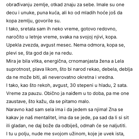
obrađivanju zemlje, otkad znaju za sebe. Imale su one
decu i unuke, puna kuća, ali ko od mladih hoće još da
kopa zemlju, govorile su.
I tako, sretala sam ih neko vreme, gotovo redovno,
naročito u letnje vreme, svaka na svojoj njivi, kopa.
Upekla zvezda, avgust mesec. Nema odmora, kopa se,
plevi se, šta god da je na redu.
Mira je bila vitka, energična, crnomanjasta žena a Lela
suprotnost, plava likom, što bi narod rekao, debela, deblja
da ne može biti, ali neverovatno okretna i vredna.
I tako, kao što rekoh, avgust, 30 stepeni u hladu, 2 sata.
Vreme za pauzu. Obično ja naiđem u to doba, pa me one
zaustave, što kažu, da se pitamo malo.
Naravno kad sam sela ima i da jedem sa njima! Zna se
kakav je naš mentalitet, ima da se jede, pa sad da li si sit
ili gladan, ne daj bože da odbiješ, odmah će se naljutiti.
I tu u polju, nude me svojom užinom, koje je uvek ista,