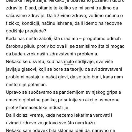
čestitke i lepe želje. Nekako je obavezno poželeti i dobro
zdravlje. E sad, pitanje je koliko se mi sami trudimo da
sačuvamo zdravlje. Da li živimo zdravo, vodimo računa o
fizičkoj kondiciji, načinu ishrane, da li idemo na redovne
godišnje preglede?
Kada nas nešto zaboli, šta uradimo – progutamo odmah
čarobnu pilulu protiv bolova ili se zamislimo šta bi mogao
da bude uzrok naših zdravstvenih problema.
Nekako se u svetu, kod nas
malo
stidljivije, sve više
javljaju glasovi,
koji
se bore za teoriju da svi zdravstveni
problemi nastaju u našoj glavi, da se telo buni, kada nam
nešto nije potaman.
Upravo se suočavamo sa pandemijom svinjskog gripa a
umesto globalne panike, prisutnije su akcije usmerene
protiv farmaceutske industrije.
Da li dolazi vreme, kada nećemo lekarima verovati i
uzimati zdravo za gotovo sve što nam kažu.
Nekako sam oduvek bila sklonija ideji da, naravno ne