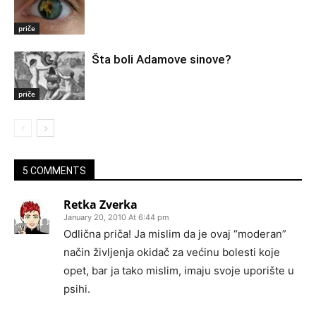
priče
Šta boli Adamove sinove?
priče
5 COMMENTS
Retka Zverka
January 20, 2010 At 6:44 pm
Odlična priča! Ja mislim da je ovaj “moderan”
način življenja okidač za većinu bolesti koje
opet, bar ja tako mislim, imaju svoje uporište u
psihi.