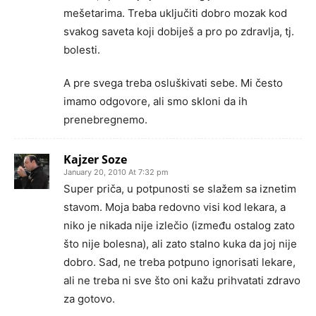
mešetarima. Treba uključiti dobro mozak kod
svakog saveta koji dobiješ a pro po zdravlja, tj.
bolesti.
A pre svega treba osluškivati sebe. Mi često
imamo odgovore, ali smo skloni da ih
prenebregnemo.
Kajzer Soze
January 20, 2010 At 7:32 pm
Super priča, u potpunosti se slažem sa iznetim
stavom. Moja baba redovno visi kod lekara, a
niko je nikada nije izlečio (između ostalog zato
što nije bolesna), ali zato stalno kuka da joj nije
dobro. Sad, ne treba potpuno ignorisati lekare,
ali ne treba ni sve što oni kažu prihvatati zdravo
za gotovo.