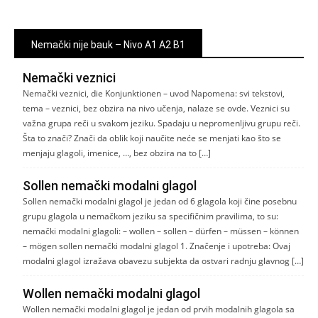
Nemački nije bauk – Nivo A1 A2 B1
Nemački veznici
Nemački veznici, die Konjunktionen – uvod Napomena: svi tekstovi,
tema – veznici, bez obzira na nivo učenja, nalaze se ovde. Veznici su
važna grupa reči u svakom jeziku. Spadaju u nepromenljivu grupu reči.
Šta to znači? Znači da oblik koji naučite neće se menjati kao što se
menjaju glagoli, imenice, …, bez obzira na to […]
Sollen nemački modalni glagol
Sollen nemački modalni glagol je jedan od 6 glagola koji čine posebnu
grupu glagola u nemačkom jeziku sa specifičnim pravilima, to su:
nemački modalni glagoli: – wollen – sollen – dürfen – müssen – können
– mögen sollen nemački modalni glagol 1. Značenje i upotreba: Ovaj
modalni glagol izražava obavezu subjekta da ostvari radnju glavnog […]
Wollen nemački modalni glagol
Wollen nemački modalni glagol je jedan od prvih modalnih glagola sa