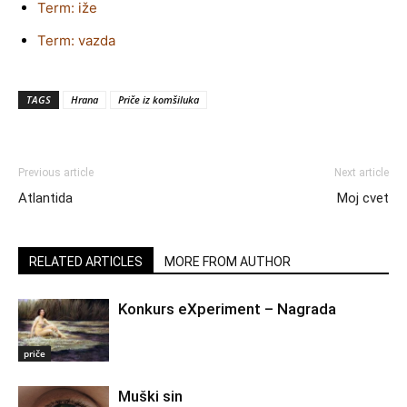
Term: iže
Term: vazda
TAGS
Hrana
Priče iz komšiluka
Previous article
Next article
Atlantida
Moj cvet
RELATED ARTICLES
MORE FROM AUTHOR
Konkurs eXperiment – Nagrada
priče
Muški sin