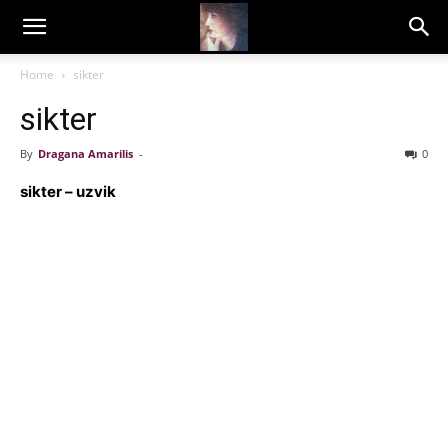
Dragana
Home
sikter
sikter
Amarilis
By
Dragana Amarilis
-
0
sikter – uzvik