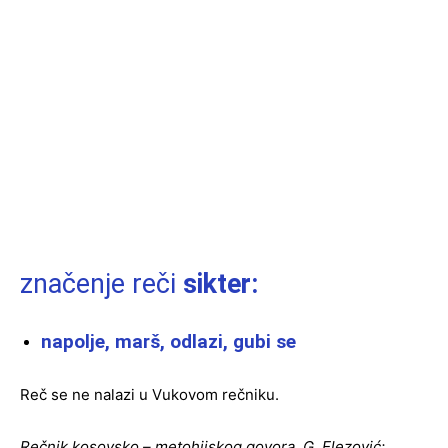
značenje reči
sikter:
napolje, marš, odlazi, gubi se
Reč se ne nalazi u Vukovom rečniku.
Rečnik kosovsko – metohijskog govora, G. Elezović: