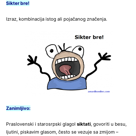
Sikter bre!
Izraz, kombinacija istog ali pojačanog značenja.
Zanimljivo:
Praslovenski i starosrpski glagol
siktati
, govoriti u besu,
ljutini, piskavim glasom, često se vezuje sa zmijom –