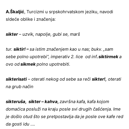
A.Škaljić
, Turcizmi u srpskohrvatskom jeziku, navodi
sldeće oblike i značenja:
sikter
– uzvik, napolje, gubi se, marš
tur.
siktir! –
sa istim značenjem kao u nas; bukv.
„sam
sebe polno upotrebi“, imperativ 2. lice od inf
. siktirmek
a
ovo od
sikmek
polno upotrebiti.
sikterisati
– oterati nekog od sebe sa reči
sikter!,
oterati
na grub način
sikteruša, sikter – kahva,
završna kafa, kafa kojom
domaćica posluži na kraju posle svi drugih čašćenja.
Ime
je došlo otud što se pretpostavlja da je posle ove kafe red
da gosti idu ….