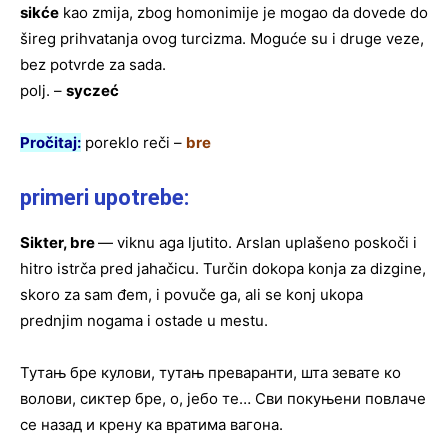
sikće
kao zmija, zbog homonimije je mogao da dovede do
šireg prihvatanja ovog turcizma. Moguće su i druge veze,
bez potvrde za sada.
polj. –
syczeć
Pročitaj:
poreklo reči –
bre
primeri upotrebe:
Sikter, bre
— viknu aga ljutito. Arslan uplašeno poskoči i
hitro istrča pred jahačicu. Turčin dokopa konja za dizgine,
skoro za sam đem, i povuče ga, ali se konj ukopa
prednjim nogama i ostade u mestu.
Тутањ бре кулови, тутањ преваранти, шта зевате ко
волови, сиктер бре, о, јебо те… Сви покуњени повлаче
се назад и крену ка вратима вагона.