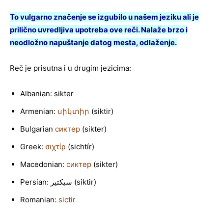
To vulgarno značenje se izgubilo u našem jeziku ali je
prilično uvredljiva upotreba ove reči. Nalaže brzo i
neodložno napuštanje datog mesta, odlaženje.
Reč je prisutna i u drugim jezicima:
Albanian: sikter
Armenian:
սիկտիր
(siktir)
Bulgarian
сиктер
(sikter)
Greek:
σιχτίρ
(sichtír)
Macedonian:
сиктер
(sikter)
Persian: سیکتیر‏ (siktir)
Romanian:
sictir