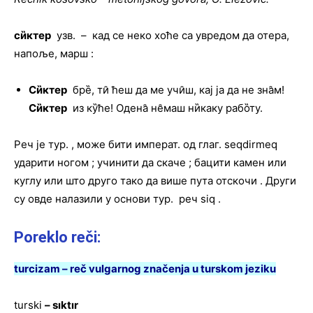
си̏ктер
узв. – кад се неко хоће са увредом да отера,
напоље, марш :
Си̏ктер
бре̏, ти̑ ћеш да ме учи̑ш, кај ја да не зна̑м!
Си̏ктер
из ку̏ће! Одена̑ не̑маш ни̏каку рабо̏ту.
Реч је тур. , може бити императ. од глаг. seqdirmeq
ударити ногом ; учинити да скаче ; бацити камен или
куглу или што друго тако да више пута отскочи . Други
су овде налазили у основи тур. реч siq .
Poreklo reči:
turcizam – reč vulgarnog značenja u turskom jeziku
turski
–
sıktır