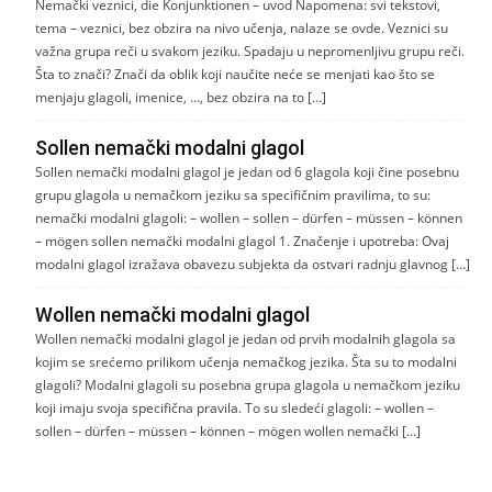
Nemački veznici, die Konjunktionen – uvod Napomena: svi tekstovi,
tema – veznici, bez obzira na nivo učenja, nalaze se ovde. Veznici su
važna grupa reči u svakom jeziku. Spadaju u nepromenljivu grupu reči.
Šta to znači? Znači da oblik koji naučite neće se menjati kao što se
menjaju glagoli, imenice, …, bez obzira na to […]
Sollen nemački modalni glagol
Sollen nemački modalni glagol je jedan od 6 glagola koji čine posebnu
grupu glagola u nemačkom jeziku sa specifičnim pravilima, to su:
nemački modalni glagoli: – wollen – sollen – dürfen – müssen – können
– mögen sollen nemački modalni glagol 1. Značenje i upotreba: Ovaj
modalni glagol izražava obavezu subjekta da ostvari radnju glavnog […]
Wollen nemački modalni glagol
Wollen nemački modalni glagol je jedan od prvih modalnih glagola sa
kojim se srećemo prilikom učenja nemačkog jezika. Šta su to modalni
glagoli? Modalni glagoli su posebna grupa glagola u nemačkom jeziku
koji imaju svoja specifična pravila. To su sledeći glagoli: – wollen –
sollen – dürfen – müssen – können – mögen wollen nemački […]