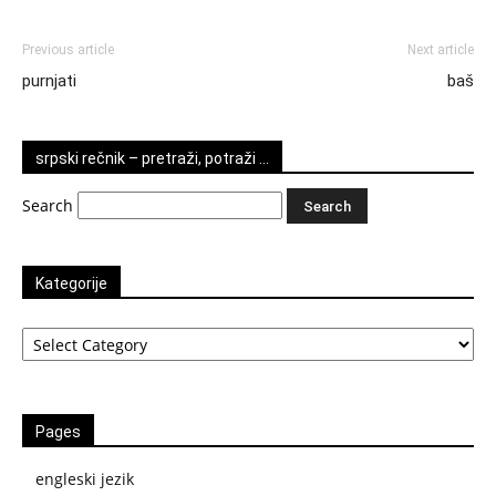
Previous article
Next article
purnjati
baš
srpski rečnik – pretraži, potraži …
Search
Kategorije
Kategorije
Pages
engleski jezik