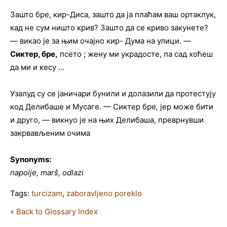
Зашто бре, кир-Диса, зашто да ја плаћам ваш ортаклук,
кад не сум ништо крив? Зашто да се криво закунете?
— викао је за њим очајно кир- Дума на улици. —
Сиктер, бре,
псето ; жену ми украдосте, па сад хоћеш
да ми и кесу …
Узалуд су се јаничари бунили и долазили да протестују
код Делибаше и Мусаге. — Сиктер бре
,
јер може бити
и друго, — викнуо је на њих Делибаша, преврнувши
закрвављеним очима
Synonyms:
napolje, marš, odlazi
Tags:
turcizam
,
zaboravljeno poreklo
« Back to Glossary Index