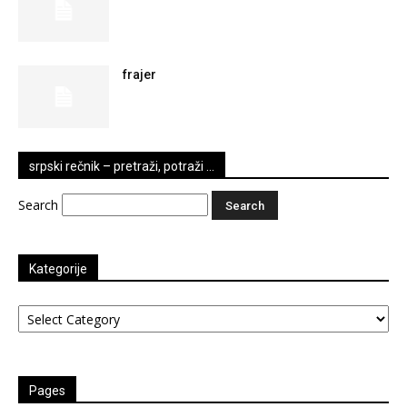
frajer
srpski rečnik – pretraži, potraži …
Search
Kategorije
Kategorije
Pages