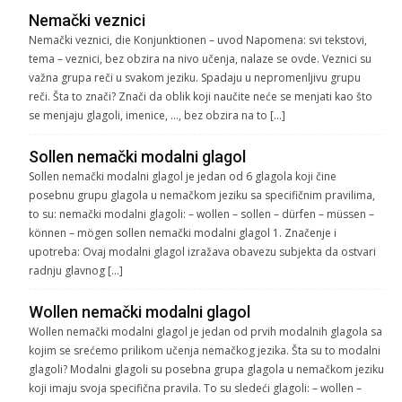
Nemački veznici
Nemački veznici, die Konjunktionen – uvod Napomena: svi tekstovi,
tema – veznici, bez obzira na nivo učenja, nalaze se ovde. Veznici su
važna grupa reči u svakom jeziku. Spadaju u nepromenljivu grupu
reči. Šta to znači? Znači da oblik koji naučite neće se menjati kao što
se menjaju glagoli, imenice, …, bez obzira na to […]
Sollen nemački modalni glagol
Sollen nemački modalni glagol je jedan od 6 glagola koji čine
posebnu grupu glagola u nemačkom jeziku sa specifičnim pravilima,
to su: nemački modalni glagoli: – wollen – sollen – dürfen – müssen –
können – mögen sollen nemački modalni glagol 1. Značenje i
upotreba: Ovaj modalni glagol izražava obavezu subjekta da ostvari
radnju glavnog […]
Wollen nemački modalni glagol
Wollen nemački modalni glagol je jedan od prvih modalnih glagola sa
kojim se srećemo prilikom učenja nemačkog jezika. Šta su to modalni
glagoli? Modalni glagoli su posebna grupa glagola u nemačkom jeziku
koji imaju svoja specifična pravila. To su sledeći glagoli: – wollen –