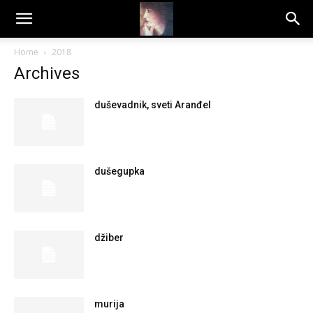
Dragana
Home
2018
Archives
Amarilis
duševadnik, sveti Aranđel
dušegupka
džiber
murija