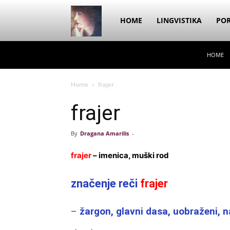
Dragana
HOME
LINGVISTIKA
POR
HOME
Amarilis
Home
frajer
frajer
By
Dragana Amarilis
-
frajer
– imenica, muški rod
značenje reči
frajer
–
žargon, glavni dasa, uobraženi, 