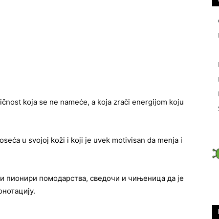
Ličnost koja se ne nameće, a koja zrači energijom koju
seća u svojoj koži i koji je uvek moti­visan da menja i
и пионири помодарства, сведочи и чињеница да је
онотацију.