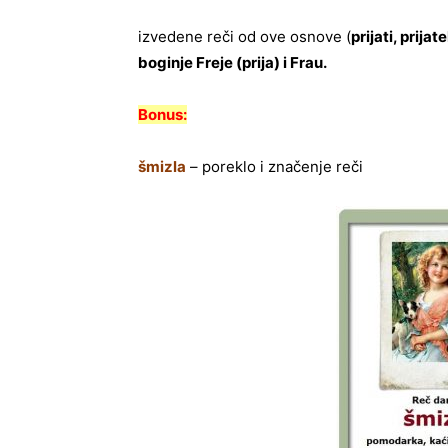
izvedene reči od ove osnove (
prijati, prijat
boginje Freje (prija) i Frau.
Bonus:
šmizla
– poreklo i značenje reči