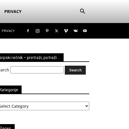
PRIVACY
PRIVACY
srpski rečnik – pretraži, potraži …
earch
Kategorije
tegorije
Pages