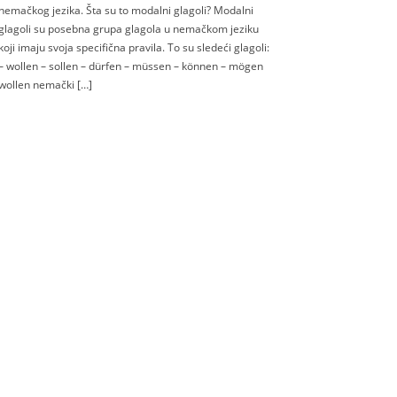
nemačkog jezika. Šta su to modalni glagoli? Modalni
glagoli su posebna grupa glagola u nemačkom jeziku
koji imaju svoja specifična pravila. To su sledeći glagoli:
– wollen – sollen – dürfen – müssen – können – mögen
wollen nemački […]