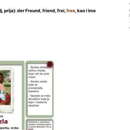
elj, prija): der Freund, friend, frei,
free
, kao i ime