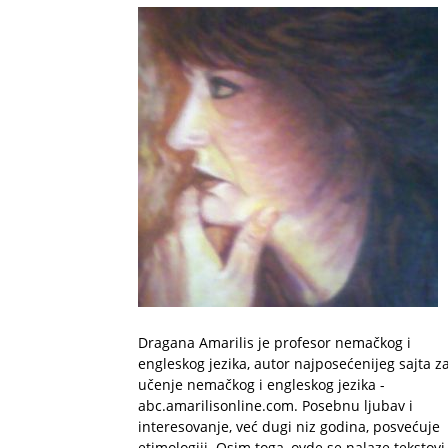
Dragana Amarilis je profesor nemačkog i
engleskog jezika, autor najposećenijeg sajta z
učenje nemačkog i engleskog jezika -
abc.amarilisonline.com. Posebnu ljubav i
interesovanje, već dugi niz godina, posvećuje
etimologiji. Osim toga, ovde se nalaze tekstovi 