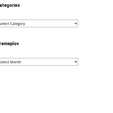
ategories
tegories
remeplov
remeplov