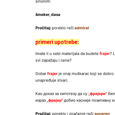
sinonim:
šmeker, dasa
Pročitaj:
poreklo reči
admiral
primeri upotrebe:
Imate li u sebi materijala da budete
frajer
? 
svi zapažaju i cene?
Dobar
frajer
je onaj muškarac koji se dobro o
unapređuje stvari.
Као доказ за хипотезу да су
„
фрајери
”
бил
израз
„
фрајер
“
добио касније позитивну к
Pročitaj:
poreklo i značenje reči
suveren