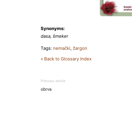
Synonyms:
dasa, šmeker
Tags:
nemački
,
žargon
« Back to Glossary Index
Previous article
obrva