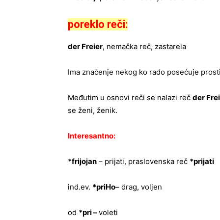
poreklo reči:
der Freier
, nemačka reč, zastarela
Ima značenje nekog ko rado posećuje prosti
Međutim u osnovi reči se nalazi reč
der Fre
se ženi, ženik.
Interesantno:
*frijojan
– prijati, praslovenska reč
*prijati
ind.ev.
*priHo
– drag, voljen
od
*pri –
voleti