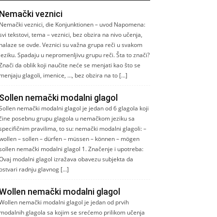
Nemački veznici
Nemački veznici, die Konjunktionen – uvod Napomena:
svi tekstovi, tema – veznici, bez obzira na nivo učenja,
nalaze se ovde. Veznici su važna grupa reči u svakom
jeziku. Spadaju u nepromenljivu grupu reči. Šta to znači?
Znači da oblik koji naučite neće se menjati kao što se
menjaju glagoli, imenice, …, bez obzira na to […]
Sollen nemački modalni glagol
Sollen nemački modalni glagol je jedan od 6 glagola koji
čine posebnu grupu glagola u nemačkom jeziku sa
specifičnim pravilima, to su: nemački modalni glagoli: –
wollen – sollen – dürfen – müssen – können – mögen
sollen nemački modalni glagol 1. Značenje i upotreba:
Ovaj modalni glagol izražava obavezu subjekta da
ostvari radnju glavnog […]
Wollen nemački modalni glagol
Wollen nemački modalni glagol je jedan od prvih
modalnih glagola sa kojim se srećemo prilikom učenja