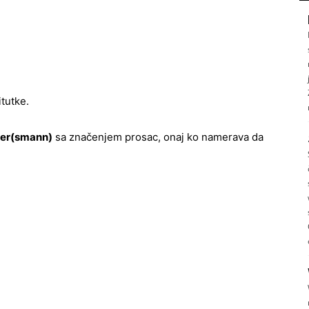
tutke.
ier(smann)
sa značenjem prosac, onaj ko namerava da