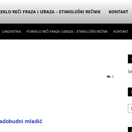
EKLO REČI FRAZA I IZRAZA – ETIMOLOŠKI REČNIK
KONTAKT
LINGVISTIKA
POREKLO REČI FRAZA I IZRAZA – ETIMOLOŠKI REČNIK
KONTAKT
S
0
Ka
nadobudni mladić