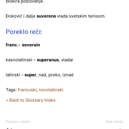
blokira poslovanje.
Đoković i dalje
suvereno
vlada svetskim tenisom.
Poreklo reči
:
franc.-
so
verain
kasnolatinski –
superanus
, vladar
latinski –
super
, nad, preko, iznad
Tags:
francuski
,
novolatinski
« Back to Glossary Index
Previous article
Next article