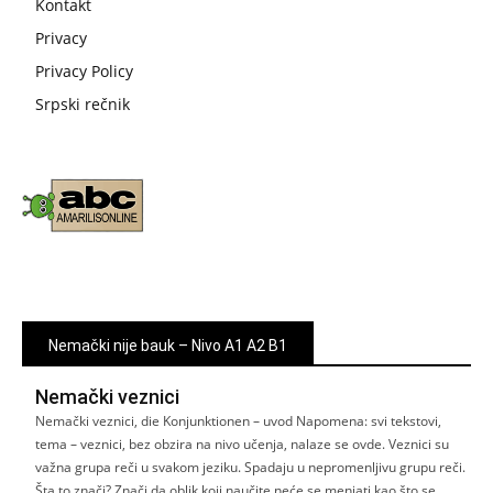
Kontakt
Privacy
Privacy Policy
Srpski rečnik
Nemački nije bauk – Nivo A1 A2 B1
Nemački veznici
Nemački veznici, die Konjunktionen – uvod Napomena: svi tekstovi,
tema – veznici, bez obzira na nivo učenja, nalaze se ovde. Veznici su
važna grupa reči u svakom jeziku. Spadaju u nepromenljivu grupu reči.
Šta to znači? Znači da oblik koji naučite neće se menjati kao što se