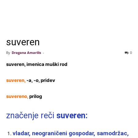
suveren
By
Dragana Amarilis
-
0
suveren, imenica muški rod
suveren,
-a, -o, pridev
suvereno,
prilog
značenje reči
suveren:
vladar, neograničeni gospodar, samodržac,