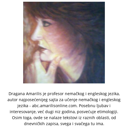
Dragana Amarilis je profesor nemačkog i engleskog jezika,
autor najposećenijeg sajta za učenje nemačkog i engleskog
jezika - abc.amarilisonline.com. Posebnu ljubav i
interesovanje, već dugi niz godina, posvećuje etimologiji.
Osim toga, ovde se nalaze tekstovi iz raznih oblasti, od
dnevničkih zapisa, svega i svačega tu ima.