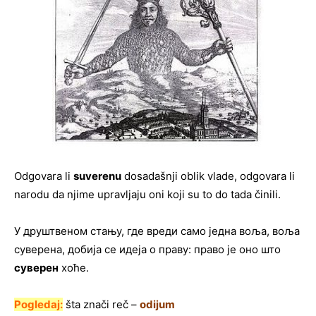
Odgovara li
suverenu
dosadašnji oblik vlade, odgovara li
narodu da njime upravljaju oni koji su to do tada činili.
У друштвеном стању, где вреди само једна воља, воља
суверена, добија се идеја о праву: право је оно што
суверен
хоће.
Pogledaj:
šta znači reč –
odijum