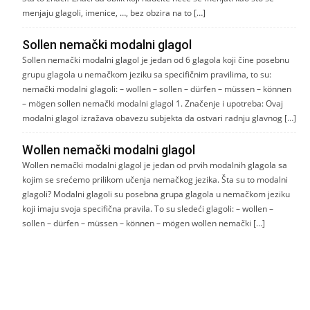
menjaju glagoli, imenice, …, bez obzira na to […]
Sollen nemački modalni glagol
Sollen nemački modalni glagol je jedan od 6 glagola koji čine posebnu
grupu glagola u nemačkom jeziku sa specifičnim pravilima, to su:
nemački modalni glagoli: – wollen – sollen – dürfen – müssen – können
– mögen sollen nemački modalni glagol 1. Značenje i upotreba: Ovaj
modalni glagol izražava obavezu subjekta da ostvari radnju glavnog […]
Wollen nemački modalni glagol
Wollen nemački modalni glagol je jedan od prvih modalnih glagola sa
kojim se srećemo prilikom učenja nemačkog jezika. Šta su to modalni
glagoli? Modalni glagoli su posebna grupa glagola u nemačkom jeziku
koji imaju svoja specifična pravila. To su sledeći glagoli: – wollen –
sollen – dürfen – müssen – können – mögen wollen nemački […]