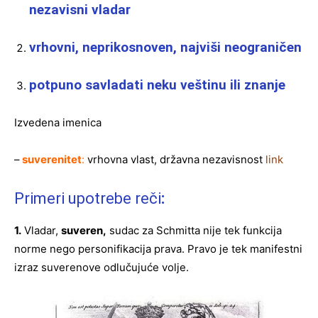
nezavisni vladar
vrhovni, neprikosnoven, najviši neograničen
potpuno savladati neku veštinu ili znanje
Izvedena imenica
–
suverenitet
:
vrhovna vlast, državna nezavisnost
link
Primeri upotrebe reči
:
1.
Vladar,
suveren
,
sudac za Schmitta nije tek funkcija
norme nego personifikacija prava. Pravo je tek manifestni
izraz suverenove odlučujuće volje.