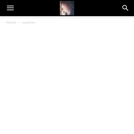
Dragana
Home
suveren
Amarilis