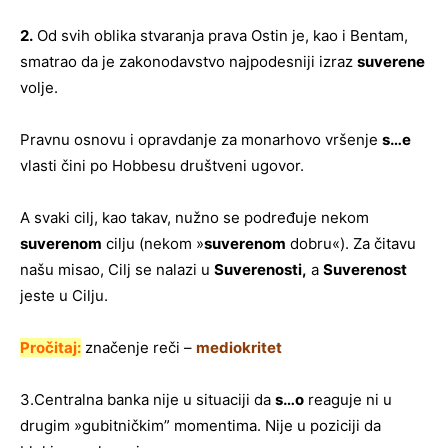
2.
Od svih oblika stvaranja prava Ostin је, kao i Bentam,
smatrao da je zakonodavstvo najpodesniji izraz
suverene
volje.
Pravnu osnovu i opravdanje za monarhovo vršenje
s…e
vlasti čini po Hobbesu društveni ugovor.
A svaki cilj, kao takav, nužno se podređuje nekom
suverenom
cilju (nekom »
suverenom
dobru«). Za čitavu
našu misao, Cilj se nalazi u
Suverenosti
,
a
Suverenost
jeste u Cilju.
Pročitaj:
značenje reči –
mediokritet
3.Centralna banka nije u situaciji da
s…o
reaguje ni u
drugim »gubitničkim” momentima. Nije u poziciji da