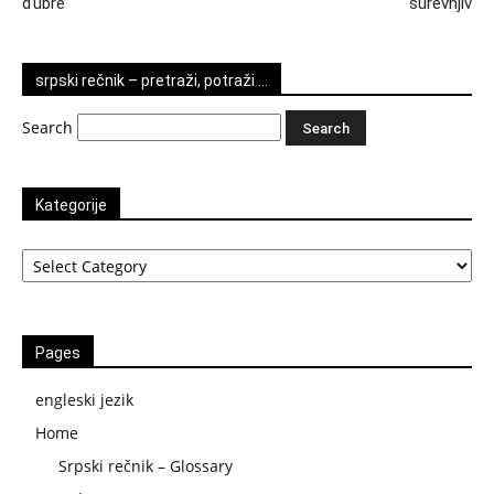
đubre
surevnjiv
srpski rečnik – pretraži, potraži …
Search
Kategorije
Kategorije
Pages
engleski jezik
Home
Srpski rečnik – Glossary