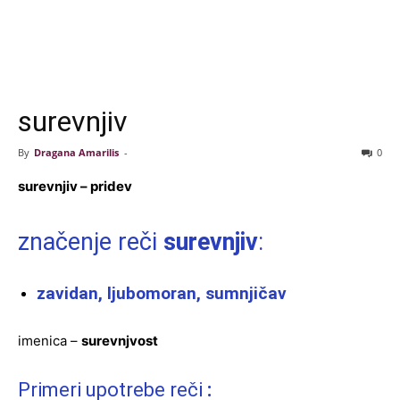
surevnjiv
By
Dragana Amarilis
-
0
surevnjiv – pridev
značenje reči
surevnjiv
:
zavidan, ljubomoran, sumnjičav
imenica –
surevnjvost
Primeri upotrebe reči
: