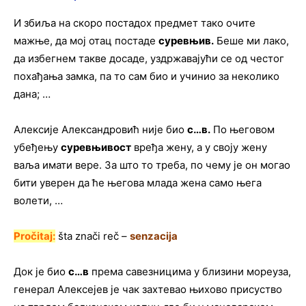
И збиља на скоро постадох предмет тако очите
мажње, да мој отац постаде
суревњив
.
Беше ми лако,
да избегнем такве досаде, уздржавајући се од честог
похађања замка, па то сам био и учинио за неколико
дана; …
Алексије Александровић није био
с…в
.
По његовом
убеђењу
суревњивост
вређа жену, а у своју жену
ваља имати вере. За што то треба, по чему је он могао
бити уверен да ће његова млада жена само њега
волети, …
Pročitaj:
šta znači reč –
senzacija
Док је био
с…в
према савезницима у близини мореуза,
генерал Алексејев је чак захтевао њихово присуство