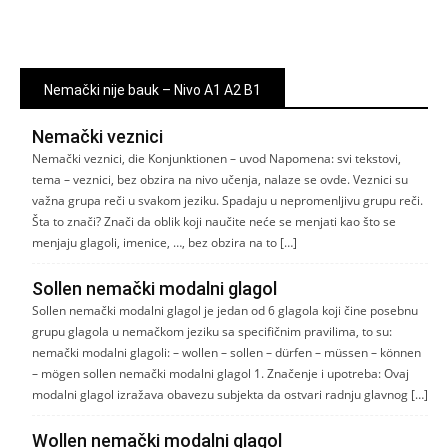
Nemački nije bauk – Nivo A1 A2 B1
Nemački veznici
Nemački veznici, die Konjunktionen – uvod Napomena: svi tekstovi,
tema – veznici, bez obzira na nivo učenja, nalaze se ovde. Veznici su
važna grupa reči u svakom jeziku. Spadaju u nepromenljivu grupu reči.
Šta to znači? Znači da oblik koji naučite neće se menjati kao što se
menjaju glagoli, imenice, …, bez obzira na to […]
Sollen nemački modalni glagol
Sollen nemački modalni glagol je jedan od 6 glagola koji čine posebnu
grupu glagola u nemačkom jeziku sa specifičnim pravilima, to su:
nemački modalni glagoli: – wollen – sollen – dürfen – müssen – können
– mögen sollen nemački modalni glagol 1. Značenje i upotreba: Ovaj
modalni glagol izražava obavezu subjekta da ostvari radnju glavnog […]
Wollen nemački modalni glagol