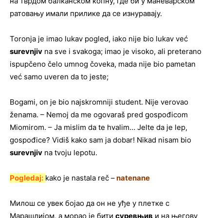
на тврдом балканском копну, где би у маневарском
ратовању имали прилике да се изнуравају.
Toronja je imao lukav pogled, iako nije bio lukav već
surevnjiv
na sve i svakoga; imao je visoko, ali preterano
ispupčeno čelo umnog čoveka, mada nije bio pametan
već samo uveren da to jeste;
Bogami, on je bio najskromniji student. Nije verovao
ženama. – Nemoj da me ogovaraš pred gospođicom
Miomirom. – Ja mislim da te hvalim… Jelte da je lep,
gospođice? Vidiš kako sam ja dobar! Nikad nisam bio
surevnjiv
na tvoju lepotu.
Pogledaj:
kako je nastala reč –
natenane
Милош се увек бојао да он не уђе у плетке с
Марашлијом, а морао је бити
суревњив
и на његову