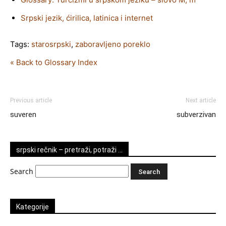
Srpski jezik, ćirilica, latinica i internet
Tags:
starosrpski
,
zaboravljeno poreklo
« Back to Glossary Index
Previous article
Next article
suveren
subverzivan
srpski rečnik – pretraži, potraži …
Search
Kategorije
Kategorije