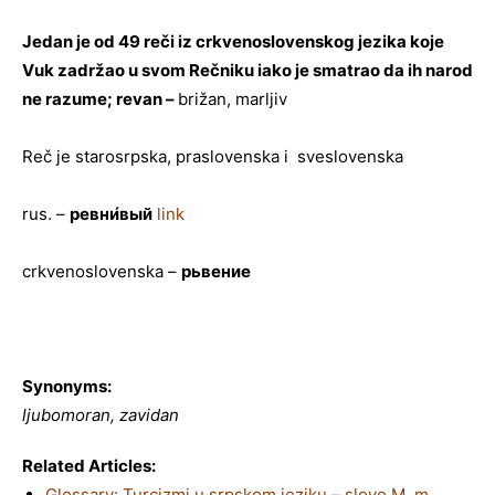
Jedan je od 49 reči iz crkvenoslovenskog jezika koje
Vuk zadržao u svom Rečniku iako je smatrao da ih narod
ne razume; revan –
brižan, marljiv
Reč je starosrpska, praslovenska i sveslovenska
rus. –
ревни
́вый
link
crkvenoslovenska –
рьвение
Synonyms:
ljubomoran, zavidan
Related Articles:
Glossary: Turcizmi u srpskom jeziku – slovo M, m