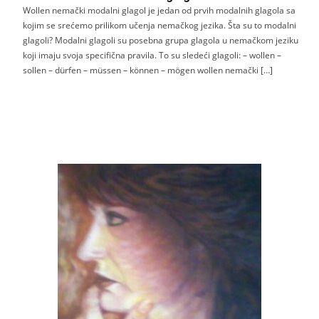
Wollen nemački modalni glagol je jedan od prvih modalnih glagola sa
kojim se srećemo prilikom učenja nemačkog jezika. Šta su to modalni
glagoli? Modalni glagoli su posebna grupa glagola u nemačkom jeziku
koji imaju svoja specifična pravila. To su sledeći glagoli: – wollen –
sollen – dürfen – müssen – können – mögen wollen nemački […]