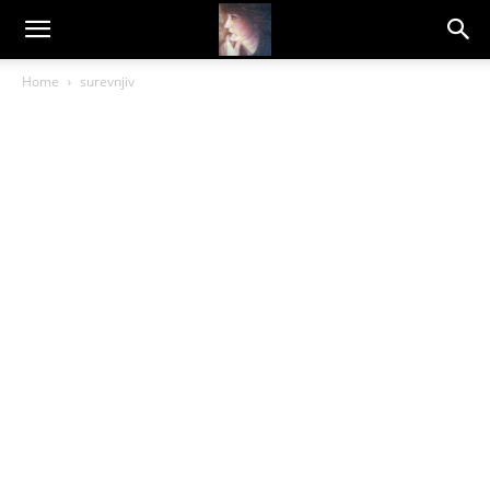
Dragana
Home
surevnjiv
Amarilis