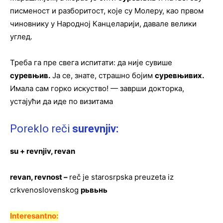
писменост и разборитост, које су Молеру, као првом
чиновнику у Народној Канцеларији, давале велики
углед.
Треба га пре свега испитати: да није сувише
суревњив
.
Ја се, знате, страшно бојим
суревњивих.
Имала сам горко искуство! — заврши докторка,
устајући да иде по визитама
Poreklo reči
surevnjiv:
su + revnjiv, revan
revan, revnost –
reč je starosrpska preuzeta iz
crkvenoslovenskog
рьвьнь
Interesantno: