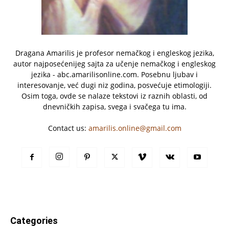
Dragana Amarilis je profesor nemačkog i engleskog jezika,
autor najposećenijeg sajta za učenje nemačkog i engleskog
jezika - abc.amarilisonline.com. Posebnu ljubav i
interesovanje, već dugi niz godina, posvećuje etimologiji.
Osim toga, ovde se nalaze tekstovi iz raznih oblasti, od
dnevničkih zapisa, svega i svačega tu ima.
Contact us:
amarilis.online@gmail.com
Categories