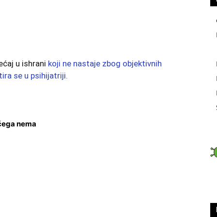
ćaj u ishrani
koji ne nastaje zbog objektivnih
ra se u psihijatriji.
 čega nema