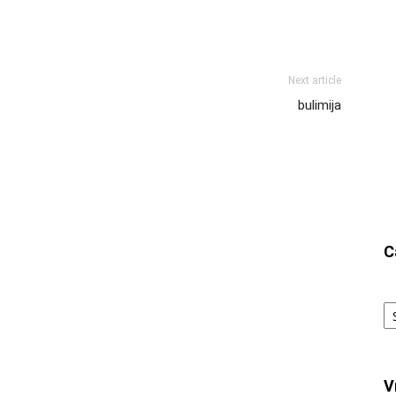
Next article
bulimija
C
Ca
V