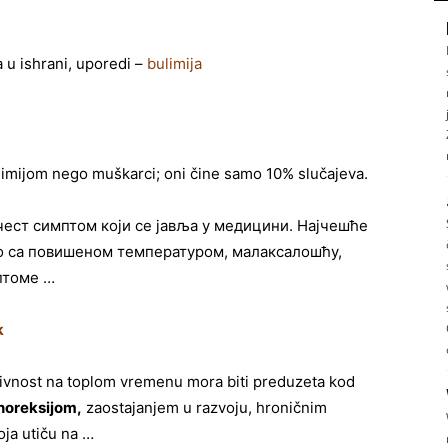
u ishrani, uporedi –
bulimija
limijom nego muškarci; oni čine samo 10% slučajeva.
чест симптом који се јавља у медицини. Најчешће
но са повишеном температуром, малаксалошћу,
птоме …
k
ktivnost na toplom vremenu mora biti preduzeta kod
noreksijom,
zaostajanjem u razvoju, hroničnim
oja utiču na …