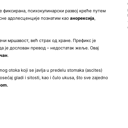
не фиксирана, психокулинарски развој креће путем
асне адолесценције познатим као
анорексија
,
ачи мршавост, већ страх од хране. Префикс је
 да је дослован превод – недостатак жеље. Овај
чан
.
nog otoka koji se javlja u predelu stomaka (ascites)
ećaj gladi i sitosti, kao i čulo ukusa, što sve zajedno
jom.