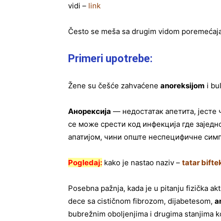
vidi –
link
Često se meša sa drugim vidom poremećaja 
Primeri upotrebe:
Žene su češće zahvaćene
anoreksijom
i bu
Анорексија
— недостатак апетита, јесте 
се може срести код инфекција где зајед
апатијом, чини опште неспецифичне сим
Pogledaj:
kako je nastao naziv –
tatar bifte
Posebna pažnja, kada je u pitanju fizička a
dece sa cističnom fibrozom, dijabetesom,
a
bubrežnim oboljenjima i drugima stanjima k