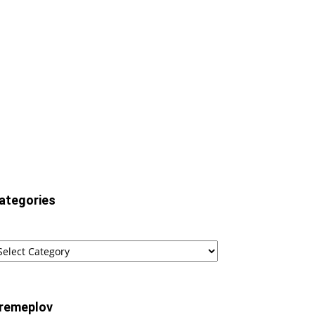
ategories
tegories
remeplov