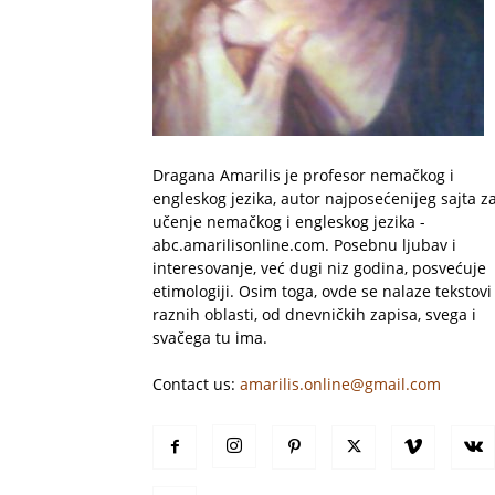
Dragana Amarilis je profesor nemačkog i
engleskog jezika, autor najposećenijeg sajta z
učenje nemačkog i engleskog jezika -
abc.amarilisonline.com. Posebnu ljubav i
interesovanje, već dugi niz godina, posvećuje
etimologiji. Osim toga, ovde se nalaze tekstovi 
raznih oblasti, od dnevničkih zapisa, svega i
svačega tu ima.
Contact us:
amarilis.online@gmail.com