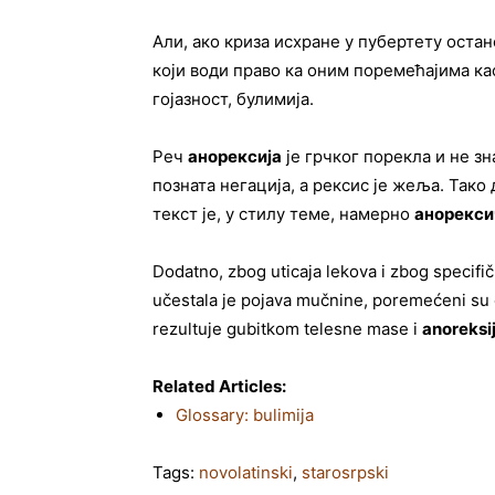
Али, ако криза исхране у пубертету оста
који води право ка оним поремећајима к
гојазност, булимија.
Реч
анорексија
је грчког порекла и не зн
позната негација, а рексис је жеља. Тако
текст је, у стилу теме, намерно
анорекси
Dodatno, zbog uticaja lekova i zbog specifič
učestala je pojava mučnine, poremećeni su os
rezultuje gubitkom telesne mase i
anoreksi
Related Articles:
Glossary: bulimija
Tags:
novolatinski
,
starosrpski