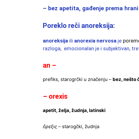
– bez apetita, gađenje prema hrani
Poreklo reči anoreksija:
anoreksija
ili
anorexia nervosa
je
poreme
razloga, emocionalan je i subjektivan, treti
an –
prefiks, starogrčki u značenju –
bez, nešto
– orexis
apetit, želja, žudnja, latinski
ὄρεξις
– starogčki, žudnja