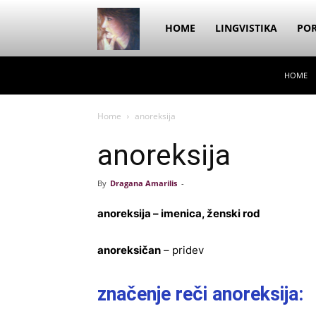
Dragana
HOME
LINGVISTIKA
POR
HOME
Amarilis
Home
anoreksija
anoreksija
By
Dragana Amarilis
-
anoreksija – imenica, ženski rod
anoreksičan
– pridev
značenje reči anoreksija: