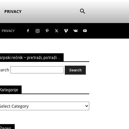
PRIVACY
PRIVACY
srpski rečnik – pretraži, potraži …
earch
Kategorije
tegorije
Pages