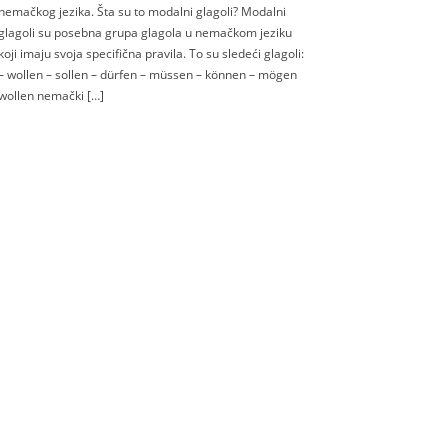
nemačkog jezika. Šta su to modalni glagoli? Modalni
glagoli su posebna grupa glagola u nemačkom jeziku
koji imaju svoja specifična pravila. To su sledeći glagoli:
– wollen – sollen – dürfen – müssen – können – mögen
wollen nemački […]