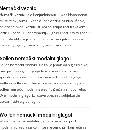
Nemački veznici
Nemački veznici, die Konjunktionen – uvod Napomena:
svi tekstovi, tema – veznici, bez obzira na nivo učenja,
nalaze se ovde. Veznici su važna grupa reči u svakom
jeziku. Spadaju u nepromenljivu grupu reči. Šta to znači?
Znači da oblik koji naučite neće se menjati kao što se
menjaju glagoli, imenice, …, bez obzira na to […]
Sollen nemački modalni glagol
Sollen nemački modalni glagol je jedan od 6 glagola koji
čine posebnu grupu glagola u nemačkom jeziku sa
specifičnim pravilima, to su: nemački modalni glagoli: –
wollen – sollen – dürfen – müssen – können – mögen
sollen nemački modalni glagol 1. Značenje i upotreba:
Ovaj modalni glagol izražava obavezu subjekta da
ostvari radnju glavnog […]
Wollen nemački modalni glagol
Wollen nemački modalni glagol je jedan od prvih
modalnih glagola sa kojim se srećemo prilikom učenja