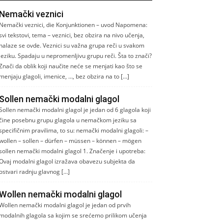
Nemački veznici
Nemački veznici, die Konjunktionen – uvod Napomena:
svi tekstovi, tema – veznici, bez obzira na nivo učenja,
nalaze se ovde. Veznici su važna grupa reči u svakom
jeziku. Spadaju u nepromenljivu grupu reči. Šta to znači?
Znači da oblik koji naučite neće se menjati kao što se
menjaju glagoli, imenice, …, bez obzira na to […]
Sollen nemački modalni glagol
Sollen nemački modalni glagol je jedan od 6 glagola koji
čine posebnu grupu glagola u nemačkom jeziku sa
specifičnim pravilima, to su: nemački modalni glagoli: –
wollen – sollen – dürfen – müssen – können – mögen
sollen nemački modalni glagol 1. Značenje i upotreba:
Ovaj modalni glagol izražava obavezu subjekta da
ostvari radnju glavnog […]
Wollen nemački modalni glagol
Wollen nemački modalni glagol je jedan od prvih
modalnih glagola sa kojim se srećemo prilikom učenja