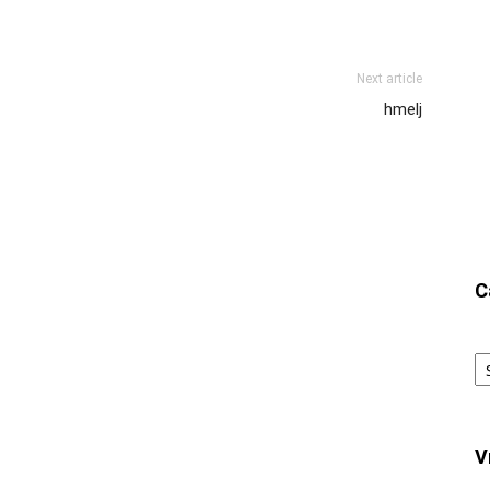
Next article
hmelj
C
Ca
V