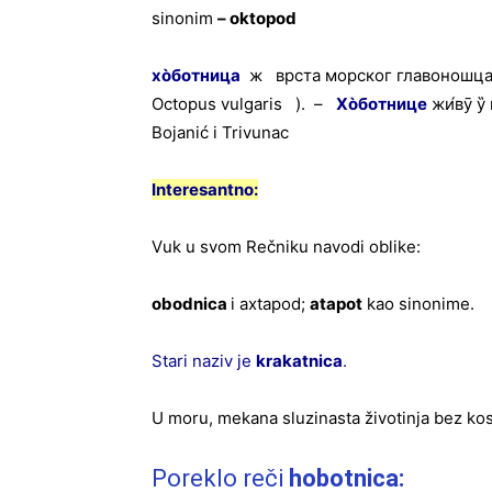
sinonim
– oktopod
хо
̀ботница
ж врста морског главоношца, 
Octopus vulgaris ). –
Хо
̀ботнице
жи́вӯ у
Bojanić i Trivunac
Interesantno:
Vuk u svom Rečniku navodi oblike:
obodnica
i axtapod;
atapot
kao sinonime.
Stari naziv je
krakatnica
.
U moru, mekana sluzinasta životinja bez kos
Poreklo reči
hobotnica: