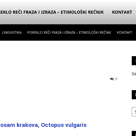
EKLO REČI FRAZA I IZRAZA – ETIMOLOŠKI REČNIK
KONTAKT
LINGVISTIKA
POREKLO REČI FRAZA I IZRAZA – ETIMOLOŠKI REČNIK
KONTAKT
S
0
Ka
 osam krakova, Octopus vulgaris