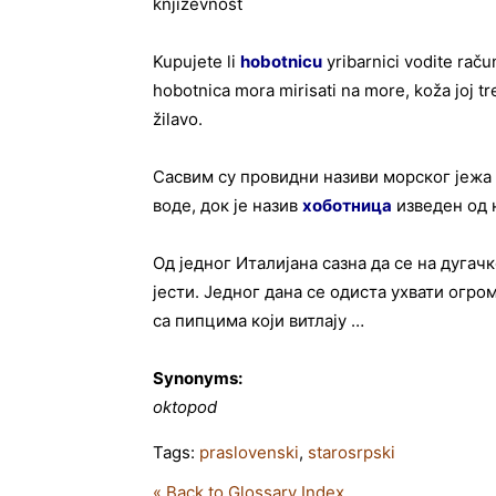
književnost
Kupujete li
hobotnicu
уribarnici vodite rač
hobotnica mora mirisati na more, koža joj treb
žilavo.
Сасвим су провидни називи морског јежа 
воде, док је назив
хоботница
изведен од 
Од једног Италијана сазна да се на дуга
јести. Једног дана се одиста ухвати огро
са пипцима који витлају …
Synonyms:
oktopod
Tags:
praslovenski
,
starosrpski
« Back to Glossary Index