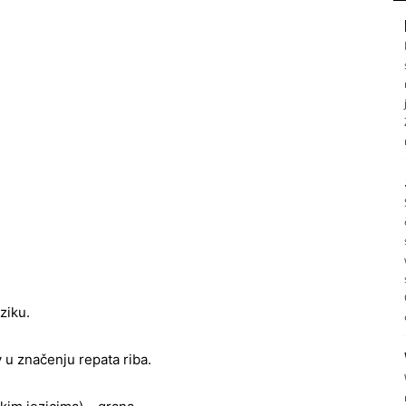
ziku.
 u značenju repata riba.