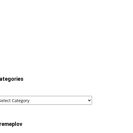
ategories
tegories
remeplov