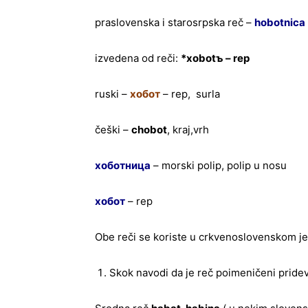
praslovenska i starosrpska reč –
hobotnica
izvedena od reči:
*xobotъ – rep
ruski –
хобот
– rep, surla
češki –
chobot
, kraj,vrh
хоботница
– morski polip, polip u nosu
хобот
– rep
Obe reči se koriste u crkvenoslovenskom je
Skok navodi da je reč poimeničeni pridev