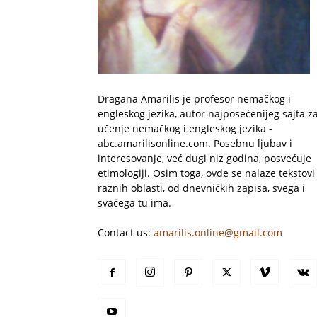
Dragana Amarilis je profesor nemačkog i
engleskog jezika, autor najposećenijeg sajta z
učenje nemačkog i engleskog jezika -
abc.amarilisonline.com. Posebnu ljubav i
interesovanje, već dugi niz godina, posvećuje
etimologiji. Osim toga, ovde se nalaze tekstovi 
raznih oblasti, od dnevničkih zapisa, svega i
svačega tu ima.
Contact us:
amarilis.online@gmail.com