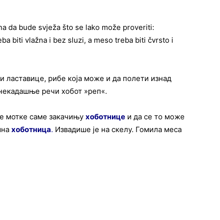
una da bude svježa što se lako može proveriti:
a biti vlažna i bez sluzi, a meso treba biti čvrsto i
и ластавице, рибе која може и да полети изнад
некадашње речи хобот »реп«.
чке мотке саме закачињу
хоботнице
и да се то може
мна
хоботница
.
Извадише је на скелу. Гомила меса