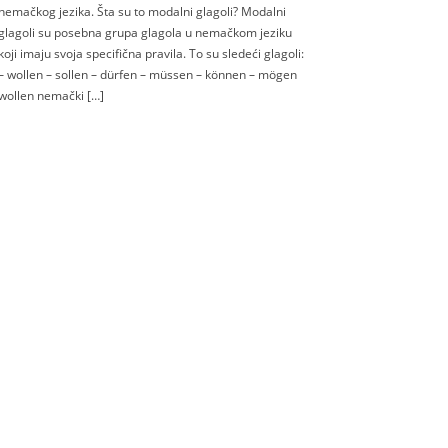
nemačkog jezika. Šta su to modalni glagoli? Modalni
glagoli su posebna grupa glagola u nemačkom jeziku
koji imaju svoja specifična pravila. To su sledeći glagoli:
– wollen – sollen – dürfen – müssen – können – mögen
wollen nemački […]