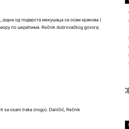
једна од подврста мекушаца са осам кракова (
̏ мору по шкри́пима. Rečnik dubrovačkog govora;
ti sa osam traka (nogu). Daničić, Rečnik