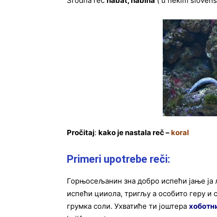
Srodna reč
habat, habina
( u nekim slovens
Pročitaj
:
kako je nastala reč –
koral
Primeri upotrebe reči:
Горњосељанин зна добро испећи јање ја 
испећи цииола, тригљу а особито геру и с
грумка соли. Ухватиће ти јоштера
хоботн