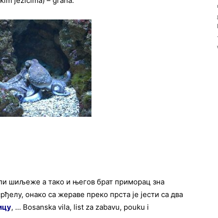
kim jezicima) – grana.
ли шиљеже а тако и његов брат приморац зна
рђелу, онако са жераве преко прста је јести са два
ицу
, … Bosanska vila, list za zabavu, pouku i