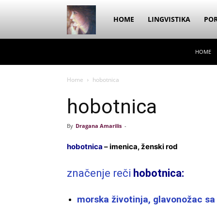
Dragana
HOME
LINGVISTIKA
POR
HOME
Amarilis
Home
hobotnica
hobotnica
By
Dragana Amarilis
-
hobotnica
– imenica, ženski rod
značenje reči
hobotnica:
morska životinja, glavonožac sa