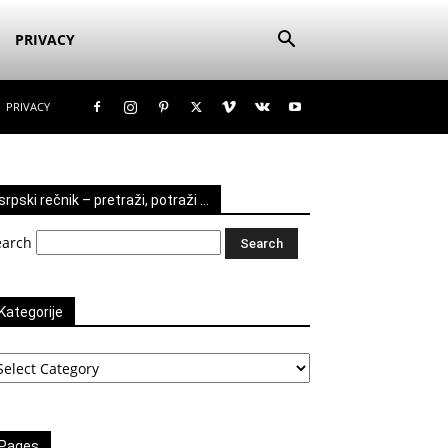
PRIVACY
PRIVACY
srpski rečnik – pretraži, potraži …
earch
Kategorije
tegorije
Pages