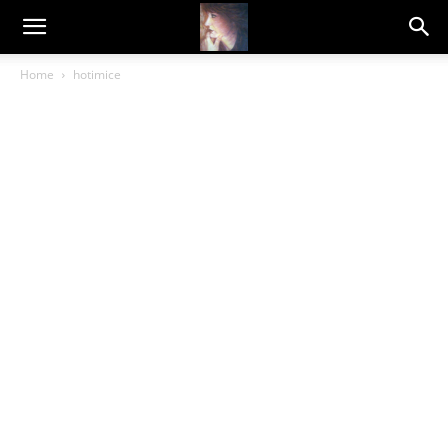
Dragana
Home
hotimice
Amarilis