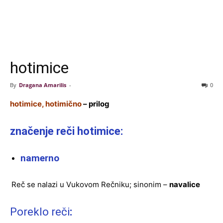
hotimice
By
Dragana Amarilis
-
0
hotimice, hotimično
– prilog
značenje reči hotimice:
namerno
Reč se nalazi u Vukovom Rečniku; sinonim –
navalice
Poreklo reči
: