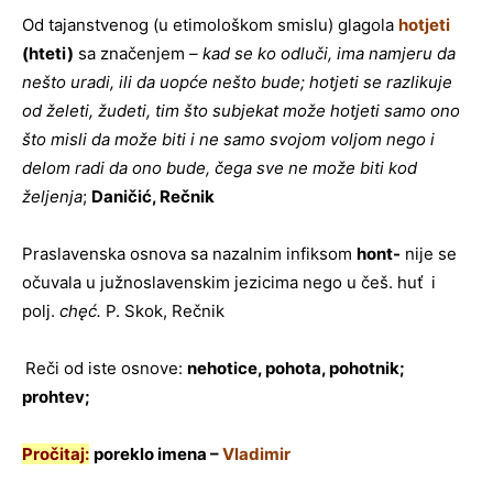
Od tajanstvenog (u etimološkom smislu) glagola
hotjeti
(hteti)
sa značenjem
– kad se ko odluči, ima namjeru da
nešto uradi, ili da uopće nešto bude; hotjeti se razlikuje
od želeti, žudeti, tim što subjekat može hotjeti samo ono
što misli da može biti i ne samo svojom voljom nego i
delom radi da ono bude, čega sve ne može biti kod
željenja
;
Daničić, Rečnik
Praslavenska osnova sa nazalnim infiksom
hont-
nije se
očuvala u južnoslavenskim jezicima nego u češ. huť
i
polj.
chęć.
P. Skok, Rečnik
Reči od iste osnove:
nehotice, pohota, pohotnik;
prohtev;
Pročitaj:
poreklo imena –
Vladimir