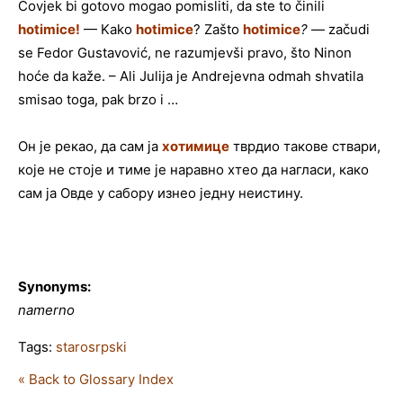
Čovjek bi gotovo mogao pomisliti, da ste to činili
hotimice!
— Kako
hotimice
? Zašto
hotimice
?
— začudi
se Fedor Gustavović, ne razumjevši pravo, što Ninon
hoće da kaže. – Ali Julija je Andrejevna odmah shvatila
smisao toga, pak brzo i …
Он је рекао, да сам ја
хотимице
тврдио такове ствари,
које не стоје и тиме је наравно хтео да нагласи, како
сам ја Овде у сабору изнео једну неистину.
Synonyms:
namerno
Tags:
starosrpski
« Back to Glossary Index