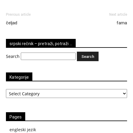
Previous article
Next article
čeljad
fama
srpski rečnik – pretraži, potraži …
Search
Kategorije
Kategorije
Pages
engleski jezik