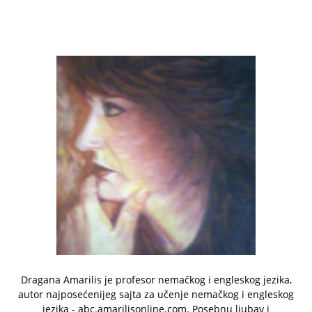
Dragana Amarilis je profesor nemačkog i engleskog jezika,
autor najposećenijeg sajta za učenje nemačkog i engleskog
jezika - abc.amarilisonline.com. Posebnu ljubav i