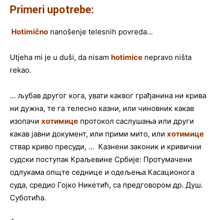
Primeri upotrebe:
Hotimično
nanošenje telesnih povreda…
Utjeha mi je u duši, da nisam
hotimice
nepravo ništa
rekao.
… љубав другог кога, увати каквог грађанина ни крива
ни дужна, те га телесно казни, или чиновник какав
изопачи
хотимице
протокол саслушања или други
какав јавни документ, или прими мито, или
хотимице
ствар криво пресуди, … Казнени законик и кривични
судски поступак Краљевине Србије: Протумачени
одлукама опщте седнице и одељења Касационога
суда, средио Гојко Никетић, са предговором др. Душ.
Суботића.