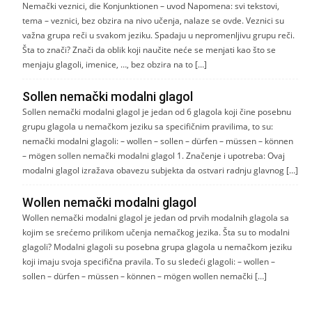
Nemački veznici, die Konjunktionen – uvod Napomena: svi tekstovi,
tema – veznici, bez obzira na nivo učenja, nalaze se ovde. Veznici su
važna grupa reči u svakom jeziku. Spadaju u nepromenljivu grupu reči.
Šta to znači? Znači da oblik koji naučite neće se menjati kao što se
menjaju glagoli, imenice, …, bez obzira na to […]
Sollen nemački modalni glagol
Sollen nemački modalni glagol je jedan od 6 glagola koji čine posebnu
grupu glagola u nemačkom jeziku sa specifičnim pravilima, to su:
nemački modalni glagoli: – wollen – sollen – dürfen – müssen – können
– mögen sollen nemački modalni glagol 1. Značenje i upotreba: Ovaj
modalni glagol izražava obavezu subjekta da ostvari radnju glavnog […]
Wollen nemački modalni glagol
Wollen nemački modalni glagol je jedan od prvih modalnih glagola sa
kojim se srećemo prilikom učenja nemačkog jezika. Šta su to modalni
glagoli? Modalni glagoli su posebna grupa glagola u nemačkom jeziku
koji imaju svoja specifična pravila. To su sledeći glagoli: – wollen –
sollen – dürfen – müssen – können – mögen wollen nemački […]