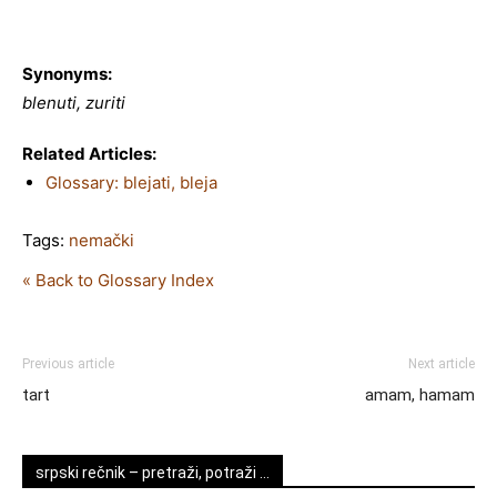
Synonyms:
blenuti, zuriti
Related Articles:
Glossary: blejati, bleja
Tags:
nemački
« Back to Glossary Index
Previous article
Next article
tart
amam, hamam
srpski rečnik – pretraži, potraži …