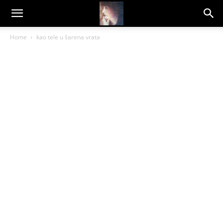
Dragana
Home
kao tele u šarena vrata
Amarilis