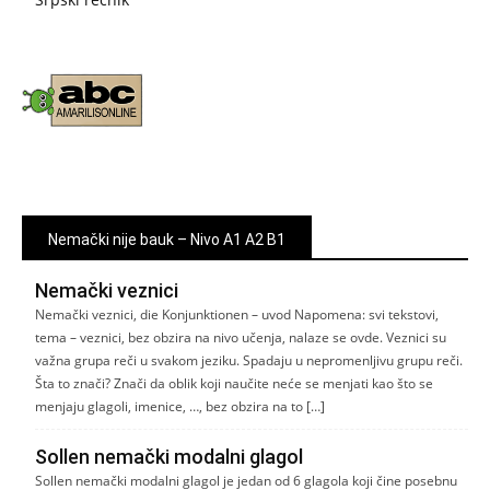
Nemački nije bauk – Nivo A1 A2 B1
Nemački veznici
Nemački veznici, die Konjunktionen – uvod Napomena: svi tekstovi,
tema – veznici, bez obzira na nivo učenja, nalaze se ovde. Veznici su
važna grupa reči u svakom jeziku. Spadaju u nepromenljivu grupu reči.
Šta to znači? Znači da oblik koji naučite neće se menjati kao što se
menjaju glagoli, imenice, …, bez obzira na to […]
Sollen nemački modalni glagol
Sollen nemački modalni glagol je jedan od 6 glagola koji čine posebnu