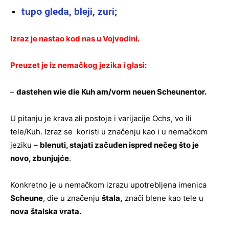
tupo gleda, bleji, zuri;
Izraz je nastao kod nas u Vojvodini.
Preuzet je iz nemačkog jezika i glasi:
–
dastehen wie die Kuh am/vorm neuen Scheunentor.
U pitanju je krava ali postoje i varijacije Ochs, vo ili
tele/Kuh. Izraz se koristi u značenju kao i u nemačkom
jeziku –
blenuti, stajati začuđen ispred nečeg što je
novo, zbunjujće
.
Konkretno je u nemačkom izrazu upotrebljena imenica
Scheune
, die u značenju
štala,
znači blene kao tele u
nova
štalska vrata.