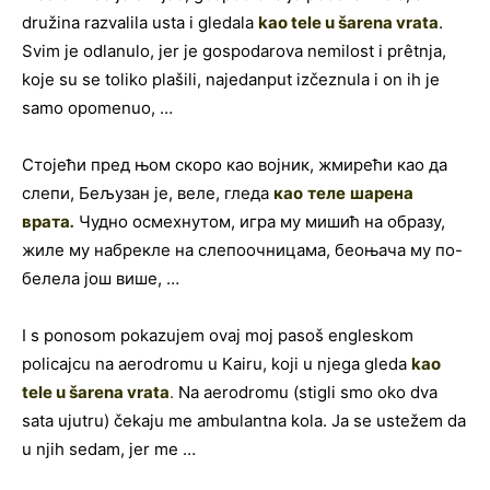
družina razvalila usta i gledala
kao tele u šarena vrata
.
Svim je odlanulo, jer je gospodarova nemilost i prêtnja,
koje su se toliko plašili, najedanput izčeznula i on ih je
samo opomenuo, …
Стојећи пред њом скоро као војник, жмирећи као да
слепи, Бељузан је, веле, гледа
као
теле
шарена
врата
.
Чудно осмехнутом, игра му мишић на образу,
жиле му набрекле на слепоочницама, беоњача му по-
белела још више, …
I s ponosom pokazujem ovaj moj pasoš engleskom
policajcu na aerodromu u Kairu, koji u njega gleda
kao
tele u šarena vrata
.
Na aerodromu (stigli smo oko dva
sata ujutru) čekaju me ambulantna kola. Ja se ustežem da
u njih sedam, jer me …