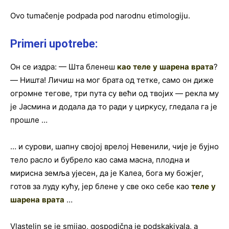
Ovo tumačenje podpada pod narodnu etimologiju.
Primeri upotrebe:
Он се издра: — Шта бленеш
као
теле
у
шарена
врата
?
— Ништа! Личиш на мог брата од тетке, само он диже
огромне тегове, три пута су већи од твојих — рекла му
је Јасмина и додала да то ради у циркусу, гледала га је
прошле …
… и сурови, шапну својој врелој Невенили, чије је бујно
тело расло и бубрело као сама масна, плодна и
мирисна земља ујесен, да је Калеа, бога му божјег,
готов за луду кућу, јер блене у све око себе као
теле
у
шарена
врата
…
Vlastelin se je smijao, gospodična je podskakivala, a