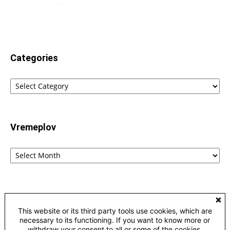
Categories
Categories
Vremeplov
Vremeplov
Home
Lingvistika
Poreklo reči fraza i izraza – etimološki rečnik
This website or its third party tools use cookies, which are
Kontakt
Privacy
necessary to its functioning. If you want to know more or
withdraw your consent to all or some of the cookies,