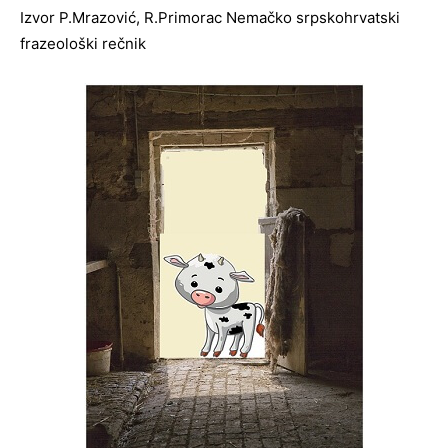
Izvor P.Mrazović, R.Primorac Nemačko srpskohrvatski
frazeološki rečnik