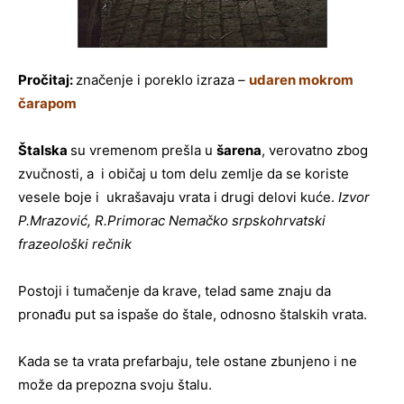
Pročitaj:
značenje i poreklo izraza –
udaren mokrom
čarapom
Štalska
su vremenom prešla u
šarena
, verovatno zbog
zvučnosti, a i običaj u tom delu zemlje da se koriste
vesele boje i ukrašavaju vrata i drugi delovi kuće.
Izvor
P.Mrazović, R.Primorac Nemačko srpskohrvatski
frazeološki rečnik
Postoji i tumačenje da krave, telad same znaju da
pronađu put sa ispaše do štale, odnosno štalskih vrata.
Kada se ta vrata prefarbaju, tele ostane zbunjeno i ne
može da prepozna svoju štalu.