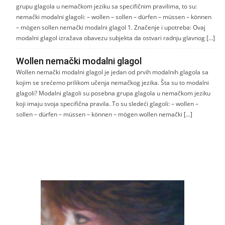
grupu glagola u nemačkom jeziku sa specifičnim pravilima, to su:
nemački modalni glagoli: – wollen – sollen – dürfen – müssen – können
– mögen sollen nemački modalni glagol 1. Značenje i upotreba: Ovaj
modalni glagol izražava obavezu subjekta da ostvari radnju glavnog […]
Wollen nemački modalni glagol
Wollen nemački modalni glagol je jedan od prvih modalnih glagola sa
kojim se srećemo prilikom učenja nemačkog jezika. Šta su to modalni
glagoli? Modalni glagoli su posebna grupa glagola u nemačkom jeziku
koji imaju svoja specifična pravila. To su sledeći glagoli: – wollen –
sollen – dürfen – müssen – können – mögen wollen nemački […]