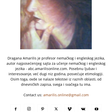
Dragana Amarilis je profesor nemačkog i engleskog jezika,
autor najposećenijeg sajta za učenje nemačkog i engleskog
jezika - abc.amarilisonline.com. Posebnu ljubav i
interesovanje, već dugi niz godina, posvećuje etimologiji.
Osim toga, ovde se nalaze tekstovi iz raznih oblasti, od
dnevničkih zapisa, svega i svačega tu ima.
Contact us:
amarilis.online@gmail.com