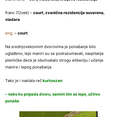
franc (12vek) –
court, zvanična rezidencija suverena,
vladara
eng.
–
court
Na srednjovekovnim dvorovima je ponašanje bilo
uglađeno, lepi maniri su se podrazumavali, vaspitanje
plemićke dece je obuhvatalo strogu etikeciju i učenje
manira i lepog ponašanja.
Tako je i nastala reč
kurtoazan
:
– neko ko pripada dvoru, samim tim se lepo, učtivo
ponaša