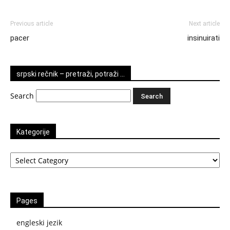
Previous article
Next article
pacer
insinuirati
srpski rečnik – pretraži, potraži …
Search
Kategorije
Kategorije
Pages
engleski jezik