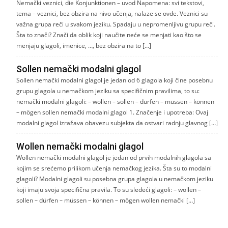
Nemački veznici, die Konjunktionen – uvod Napomena: svi tekstovi,
tema – veznici, bez obzira na nivo učenja, nalaze se ovde. Veznici su
važna grupa reči u svakom jeziku. Spadaju u nepromenljivu grupu reči.
Šta to znači? Znači da oblik koji naučite neće se menjati kao što se
menjaju glagoli, imenice, …, bez obzira na to […]
Sollen nemački modalni glagol
Sollen nemački modalni glagol je jedan od 6 glagola koji čine posebnu
grupu glagola u nemačkom jeziku sa specifičnim pravilima, to su:
nemački modalni glagoli: – wollen – sollen – dürfen – müssen – können
– mögen sollen nemački modalni glagol 1. Značenje i upotreba: Ovaj
modalni glagol izražava obavezu subjekta da ostvari radnju glavnog […]
Wollen nemački modalni glagol
Wollen nemački modalni glagol je jedan od prvih modalnih glagola sa
kojim se srećemo prilikom učenja nemačkog jezika. Šta su to modalni
glagoli? Modalni glagoli su posebna grupa glagola u nemačkom jeziku
koji imaju svoja specifična pravila. To su sledeći glagoli: – wollen –
sollen – dürfen – müssen – können – mögen wollen nemački […]