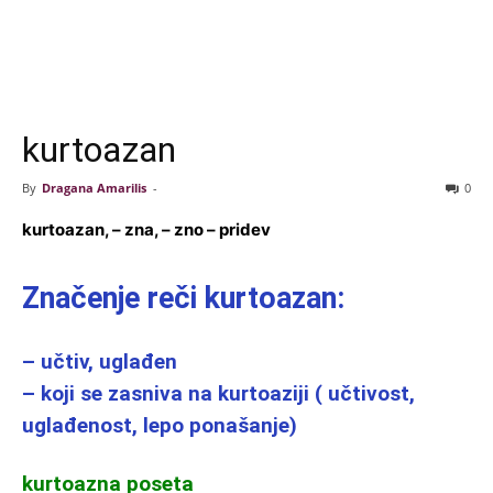
kurtoazan
By
Dragana Amarilis
-
0
kurtoazan, – zna, – zno – pridev
Značenje reči kurtoazan:
– učtiv, uglađen
– koji se zasniva na kurtoaziji ( učtivost,
uglađenost, lepo ponašanje)
kurtoazna poseta