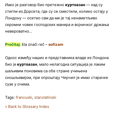
Иако је разговор био претежно
куртоазан
— кад су
стигли из Дорсета, где су се сместили, колико остају у
Лондону — осетио сам да ми је тај ненаметљиво
скромни човек господских манира и војничког држања
невероватно…
Pročitaj:
šta znači reč –
sofizam
Однос између наших и представника владе из Лондона
био је
куртоазан
, мало нелагодна ситуација је лаким
шаљивим поновима са обе стране учињена
сношљивијом, при опроштају Черчил је имао старачке
сузе у очима.
Tags:
francuski
,
starolatinski
« Back to Glossary Index