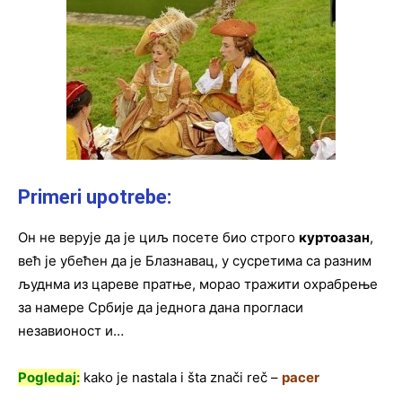
Primeri upotrebe:
Он не верује да је циљ посете био строго
куртоазан
,
већ је убећен да је Блазнавац, у сусретима са разним
људнма из цареве пратње, мoрао тражити охрабрење
за намере Србије да једнога дана прогласи
незавионост и…
Pogledaj:
kako je nastala i šta znači reč –
pacer