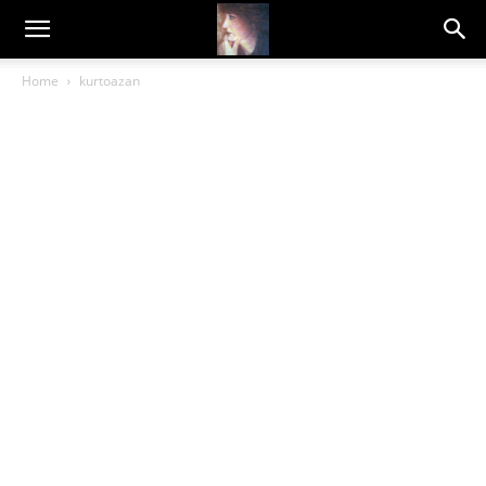
Dragana
Home
kurtoazan
Amarilis