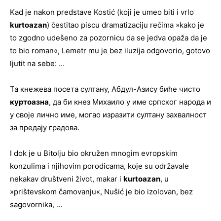
Kad je nakon predstave Kostić (koji je umeo biti i vrlo
kurtoazan
) čestitao piscu dramatizaciju rečima »kako je
to zgodno udešeno za pozornicu da se jedva opaža da je
to bio roman«, Lemetr mu je bez iluzija odgovorio, gotovo
ljutit na sebe: …
Та кнежева посета султану, Абдул-Азису биће чисто
куртоазна
, да би кнез Михаило у име српског народа и
у своје лично име, могао изразити султану захвалност
за предају градова.
I dok je u Bitolju bio okružen mnogim evropskim
konzulima i njihovim porodicama, koje su održavale
nekakav društveni život, makar i
kurtoazan
, u
»prištevskom čamovanju«, Nušić je bio izolovan, bez
sagovornika, …