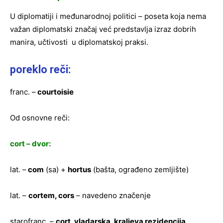
U diplomatiji i međunarodnoj politici – poseta koja nema
važan diplomatski značaj već predstavlja izraz dobrih
manira, učtivosti u diplomatskoj praksi.
poreklo reči:
franc. –
courtoisie
Od osnovne reči:
cort – dvor:
lat. –
com
(sa) +
hortus
(bašta, ograđeno zemljište)
lat. –
cortem, cors
– navedeno značenje
starofranc. –
cort, vladarska, kraljeva rezidencija