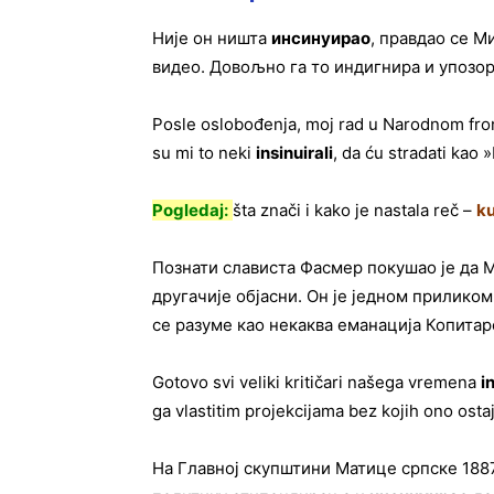
Није он ништа
инсинуирао
, правдао се М
видео. Довољно га то индигнира и упозор
Posle oslobođenja, moj rad u Narodnom front
su mi to neki
insinuirali
, da ću stradati kao 
Pogledaj:
šta znači i kako je nastala reč –
k
Познати слависта Фасмер покушао је да 
другачије објасни. Он је једном прилико
се разуме као некаква еманација Копита
Gotovo svi veliki kritičari našega vremena
i
ga vlastitim projekcijama bez kojih ono osta
На Главној скупштини Матице српске 1887