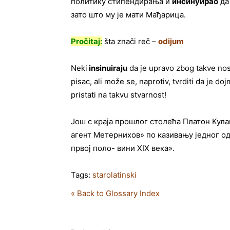
политику стипендирања и
инсинуирао
да
зато што му је мати Мађарица.
Pročitaj:
šta znači reč –
odijum
Neki
insinuiraju
da je upravo zbog takve no
pisac, ali može se, naprotiv, tvrditi da je do
pristati na takvu stvarnost!
Још с краја прошлог столећа Платон Кула
агент Метернихов» по казивању једног о
првој поло- вини ХIХ века».
Tags:
starolatinski
« Back to Glossary Index