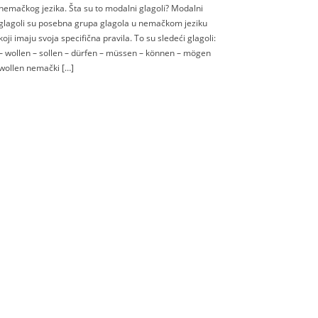
nemačkog jezika. Šta su to modalni glagoli? Modalni
glagoli su posebna grupa glagola u nemačkom jeziku
koji imaju svoja specifična pravila. To su sledeći glagoli:
– wollen – sollen – dürfen – müssen – können – mögen
wollen nemački […]