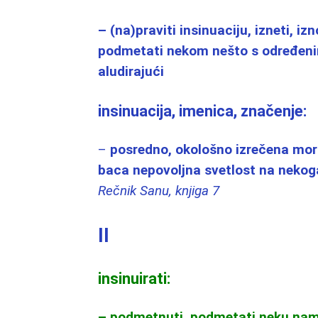
– (na)praviti insinuaciju, izneti, iz
podmetati nekom nešto s određenim
aludirajući
insinuacija, imenica, značenje:
–
posredno, okološno izrečena mora
baca nepovoljna svetlost na nekoga
Rečnik Sanu, knjiga 7
II
insinuirati:
– podmetnuti, podmetati neku namer