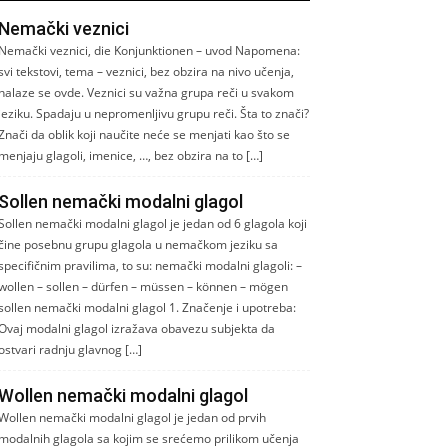
Nemački veznici
Nemački veznici, die Konjunktionen – uvod Napomena:
svi tekstovi, tema – veznici, bez obzira na nivo učenja,
nalaze se ovde. Veznici su važna grupa reči u svakom
jeziku. Spadaju u nepromenljivu grupu reči. Šta to znači?
Znači da oblik koji naučite neće se menjati kao što se
menjaju glagoli, imenice, …, bez obzira na to […]
Sollen nemački modalni glagol
Sollen nemački modalni glagol je jedan od 6 glagola koji
čine posebnu grupu glagola u nemačkom jeziku sa
specifičnim pravilima, to su: nemački modalni glagoli: –
wollen – sollen – dürfen – müssen – können – mögen
sollen nemački modalni glagol 1. Značenje i upotreba:
Ovaj modalni glagol izražava obavezu subjekta da
ostvari radnju glavnog […]
Wollen nemački modalni glagol
Wollen nemački modalni glagol je jedan od prvih
modalnih glagola sa kojim se srećemo prilikom učenja