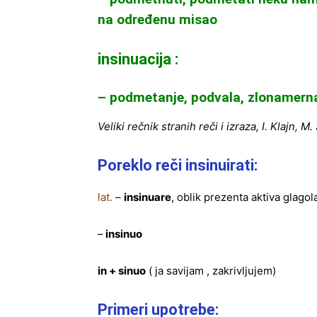
na određenu misao
insinuacija :
– podmetanje, podvala, zlonamerna 
Veliki rečnik stranih reči i izraza, I. Klajn, M.
Poreklo reči insinuirati:
lat.
–
insinuare
, oblik prezenta aktiva glagol
–
insinuo
in + sinuo
( ja savijam , zakrivljujem)
Primeri upotrebe: