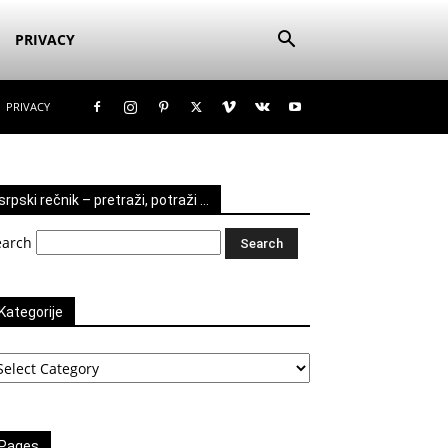
PRIVACY
PRIVACY
srpski rečnik – pretraži, potraži …
earch
Kategorije
tegorije
Pages