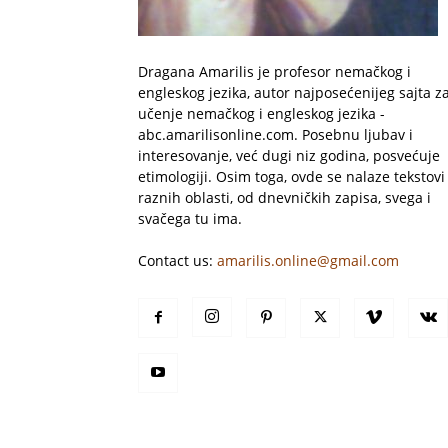
Dragana Amarilis je profesor nemačkog i
engleskog jezika, autor najposećenijeg sajta z
učenje nemačkog i engleskog jezika -
abc.amarilisonline.com. Posebnu ljubav i
interesovanje, već dugi niz godina, posvećuje
etimologiji. Osim toga, ovde se nalaze tekstovi 
raznih oblasti, od dnevničkih zapisa, svega i
svačega tu ima.
Contact us:
amarilis.online@gmail.com