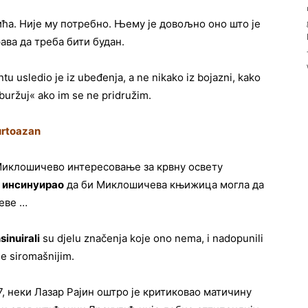
ића. Није му потребно. Њему је довољно оно што је
ава да треба бити будан.
u usledio je iz ubeđenja, a ne nikako iz bojazni, kako
»buržuj« ako im se ne pridružim.
urtoazan
Миклошичево интересовање за крвну освету
м
инсинуирао
да би Миклошичева књижица могла да
реве …
nsinuirali
su djelu značenja koje ono nema, i nadopunili
je siromašnijim.
, неки Лазар Рајин оштро је критиковао матичину