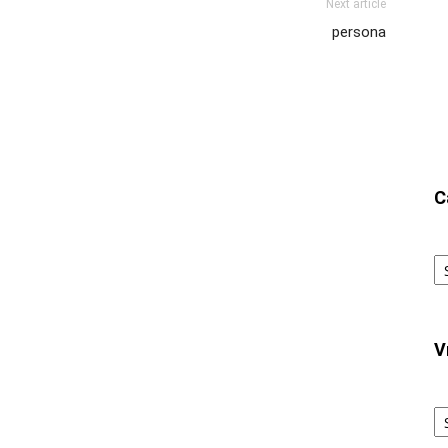
Next article
persona
C
Ca
V
V