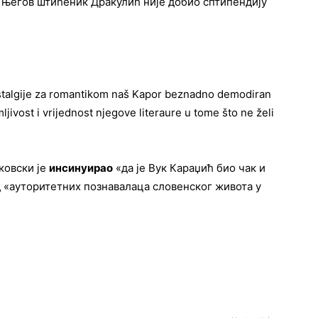
 његов штићеник Дракулић није добио сптипендију
stalgije za romantikom naš Kapor beznadno demodiran
jmljivost i vrijednost njegove literaure u tome što ne želi
ковски је
инсинуирао
«да је Вук Караџић био чак и
д «ауторитетних познавалаца словенског живота у