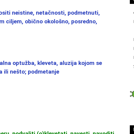
nositi neistine, netačnosti, podmetnuti,
 ciljem, obično okološno, posredno,
lna optužba, kleveta, aluzija kojom se
 ili nešto; podmetanje
u, podvaliti (o)klevetati, navesti, navoditi