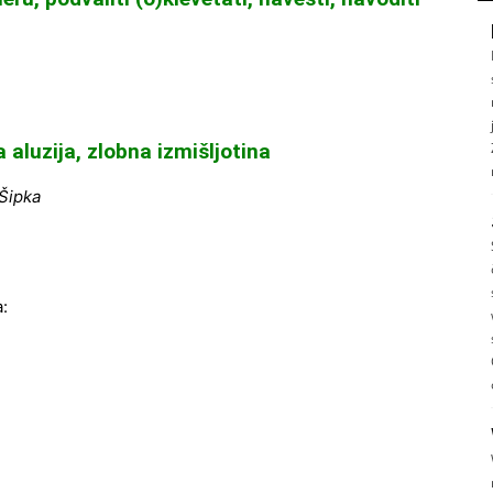
aluzija, zlobna izmišljotina
 Šipka
a: