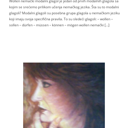
Wollen nemački modalni glagol je jedan od prvih modalnih glagola sa
kojim se srećemo prilikom učenja nemačkog jezika. Šta su to modalni
glagoli? Modalni glagoli su posebna grupa glagola u nemačkom jeziku
koji imaju svoja specifična pravila. To su sledeći glagoli: – wollen –
sollen – dürfen – müssen – können – mögen wollen nemački […]