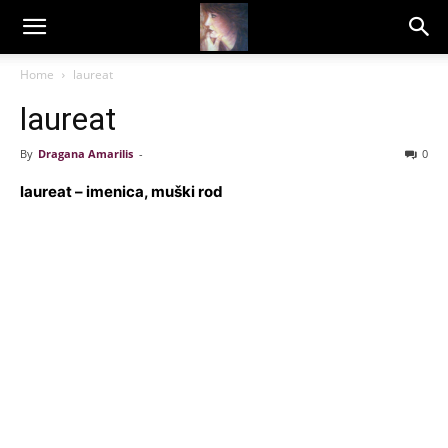
Dragana
Home
laureat
laureat
Amarilis
By
Dragana Amarilis
-
0
laureat – imenica, muški rod