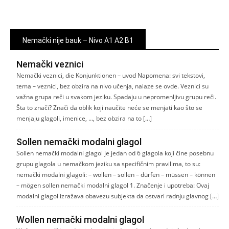
Nemački nije bauk – Nivo A1 A2 B1
Nemački veznici
Nemački veznici, die Konjunktionen – uvod Napomena: svi tekstovi,
tema – veznici, bez obzira na nivo učenja, nalaze se ovde. Veznici su
važna grupa reči u svakom jeziku. Spadaju u nepromenljivu grupu reči.
Šta to znači? Znači da oblik koji naučite neće se menjati kao što se
menjaju glagoli, imenice, …, bez obzira na to […]
Sollen nemački modalni glagol
Sollen nemački modalni glagol je jedan od 6 glagola koji čine posebnu
grupu glagola u nemačkom jeziku sa specifičnim pravilima, to su:
nemački modalni glagoli: – wollen – sollen – dürfen – müssen – können
– mögen sollen nemački modalni glagol 1. Značenje i upotreba: Ovaj
modalni glagol izražava obavezu subjekta da ostvari radnju glavnog […]
Wollen nemački modalni glagol