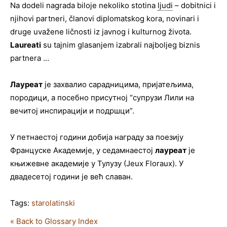
Na dodeli nagrada biloje nekoliko stotina
ljudi
– dobitnici i
njihovi partneri, članovi diplomatskog kora, novinari i
druge uvažene ličnosti iz javnog i kulturnog života.
Laureati
su tajnim glasanjem izabrali najboljeg biznis
partnera …
Лауреат
је захвалио сарадницима, пријатељима,
породици, а посебно присутној “супрузи Лили на
вечитој инспирацији и подршци”.
У петнаестој години добија награду за поезију
Француске Академије, у седамнаестој
лауреат
је
књижевне академије у Тулузу (Јеux Floraux). У
двадесетој години је већ славан.
Tags:
starolatinski
« Back to Glossary Index