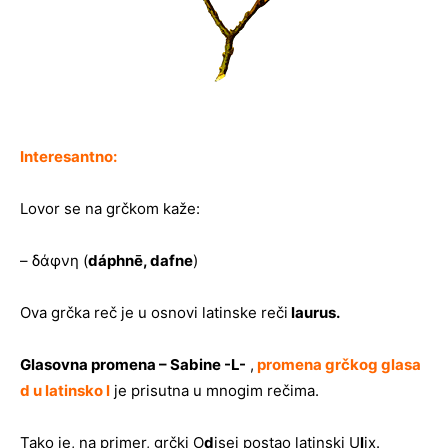
Interesantno:
Lovor se na grčkom kaže:
– δάφνη (
dáphnē, dafne
)
Ova grčka reč je u osnovi latinske reči
laurus.
Glasovna promena – Sabine -L-
,
promena grčkog glasa
d u latinsko l
je prisutna u mnogim rečima.
Tako je, na primer, grčki O
d
isej postao latinski U
l
ix.