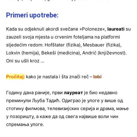
Primeri upotrebe:
Kada su odjeknuli akordi svečane »Poloneze«,
laureati
su
zauzeli svoja mjesta u crvenim foteljama na platformi
sljedećim redom: Hofštater (fizika), Mesbauer (fizika),
Lokvin (hemija), Bekeši (medicina), Andrić (književnost).
Оni su ušli kroz …
Pročitaj:
kako je nastala i šta znači reč –
lobi
Годину дана раније, први
лауреат
је био недавно
преминули Љуба Тадић. Одиграо је улоге у више од
стотину филмова, телевизијских серија и драма, мање
у позоришту, а каже да од свега највише воли чин
спремања улоге.