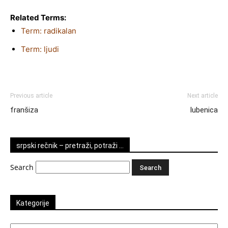
Related Terms:
Term: radikalan
Term: ljudi
Previous article
Next article
franšiza
lubenica
srpski rečnik – pretraži, potraži …
Search
Kategorije
Kategorije