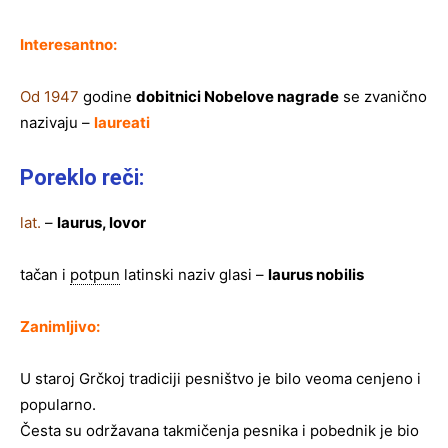
Interesantno:
Od 1947
godine
dobitnici Nobelove nagrade
se zvanično
nazivaju –
laureati
Poreklo reči:
lat.
–
laurus, lovor
tačan i
potpun
latinski naziv glasi –
laurus nobilis
Zanimljivo:
U staroj Grčkoj tradiciji pesništvo je bilo veoma cenjeno i
popularno.
Česta su održavana takmičenja pesnika i pobednik je bio