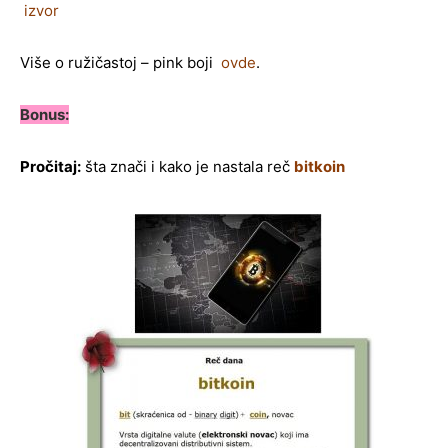
izvor
Više o ružičastoj – pink boji
ovde
.
Bonus:
Pročitaj:
šta znači i kako je nastala reč
bitkoin