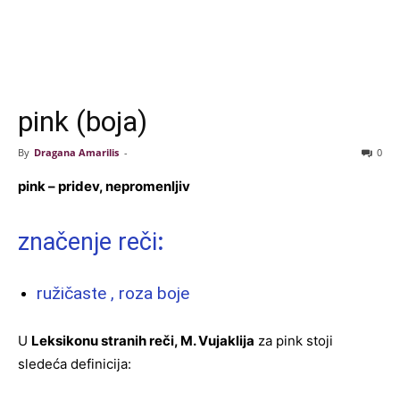
pink (boja)
By
Dragana Amarilis
-
0
pink – pridev, nepromenljiv
značenje reči
:
ružičaste , roza boje
U
Leksikonu stranih reči, M. Vujaklija
za pink stoji
sledeća definicija: