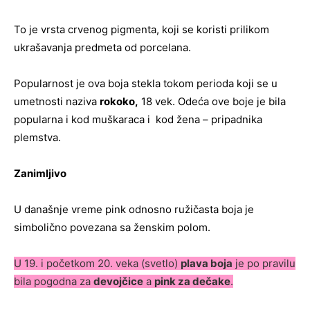
To je vrsta crvenog pigmenta, koji se koristi prilikom
ukrašavanja predmeta od porcelana.
Popularnost je ova boja stekla tokom perioda koji se u
umetnosti naziva
rokoko,
18 vek. Odeća ove boje je bila
popularna i kod muškaraca i kod žena – pripadnika
plemstva.
Zanimljivo
U današnje vreme pink odnosno ružičasta boja je
simbolično povezana sa ženskim polom.
U 19. i početkom 20. veka (svetlo)
plava boja
je po pravilu
bila pogodna za
devojčice
a
pink za dečake
.