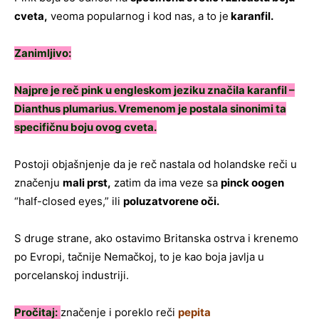
cveta,
veoma popularnog i kod nas, a to je
karanfil.
Zanimljivo:
Najpre je reč pink u engleskom jeziku značila karanfil –
Dianthus plumarius. Vremenom je postala sinonimi ta
specifičnu boju ovog cveta.
Postoji objašnjenje da je reč nastala od holandske reči u
značenju
mali prst,
zatim da ima veze sa
pinck oogen
“half-closed eyes,” ili
poluzatvorene oči.
S druge strane, ako ostavimo Britanska ostrva i krenemo
po Evropi, tačnije Nemačkoj, to je kao boja javlja u
porcelanskoj industriji.
Pročitaj:
značenje i poreklo reči
pepita