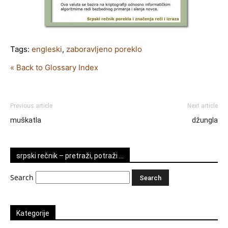
Tags:
engleski
,
zaboravljeno poreklo
« Back to Glossary Index
Previous article
Next article
muškatla
džungla
srpski rečnik – pretraži, potraži …
Search
Kategorije