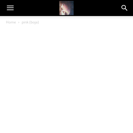
Dragana
Home
pink (boja)
Amarilis