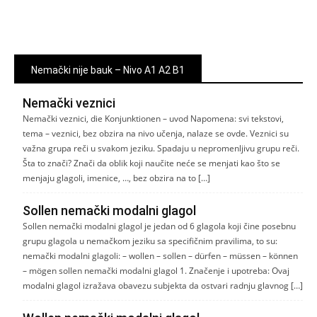
Nemački nije bauk – Nivo A1 A2 B1
Nemački veznici
Nemački veznici, die Konjunktionen – uvod Napomena: svi tekstovi,
tema – veznici, bez obzira na nivo učenja, nalaze se ovde. Veznici su
važna grupa reči u svakom jeziku. Spadaju u nepromenljivu grupu reči.
Šta to znači? Znači da oblik koji naučite neće se menjati kao što se
menjaju glagoli, imenice, …, bez obzira na to […]
Sollen nemački modalni glagol
Sollen nemački modalni glagol je jedan od 6 glagola koji čine posebnu
grupu glagola u nemačkom jeziku sa specifičnim pravilima, to su:
nemački modalni glagoli: – wollen – sollen – dürfen – müssen – können
– mögen sollen nemački modalni glagol 1. Značenje i upotreba: Ovaj
modalni glagol izražava obavezu subjekta da ostvari radnju glavnog […]