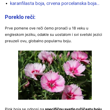
karanfilasta boja, crvena porcelanska boja…
Poreklo reči:
Prve pomene ove reči ćemo pronaći u 18 veku u
engleskom jeziku, odakle su uostalom i svi svetski jezici
preuzeli ovu, globalno popularnu boju.
Pink boja se odnosi na
specifičnu svetlo ružičastu boju