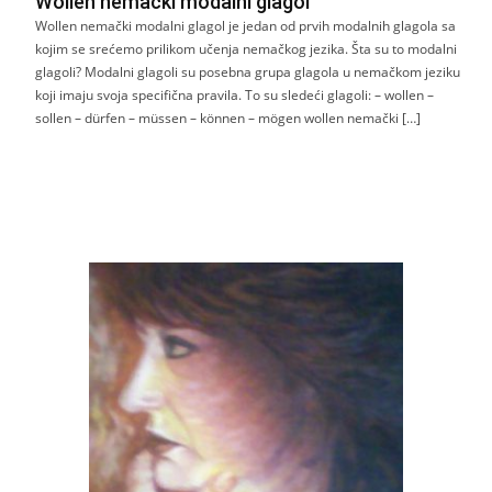
Wollen nemački modalni glagol
Wollen nemački modalni glagol je jedan od prvih modalnih glagola sa
kojim se srećemo prilikom učenja nemačkog jezika. Šta su to modalni
glagoli? Modalni glagoli su posebna grupa glagola u nemačkom jeziku
koji imaju svoja specifična pravila. To su sledeći glagoli: – wollen –
sollen – dürfen – müssen – können – mögen wollen nemački […]