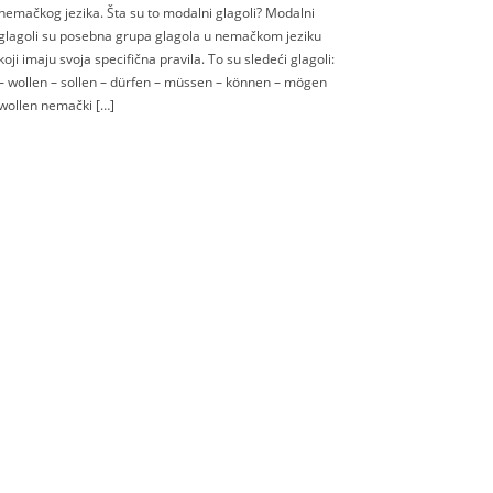
nemačkog jezika. Šta su to modalni glagoli? Modalni
glagoli su posebna grupa glagola u nemačkom jeziku
koji imaju svoja specifična pravila. To su sledeći glagoli:
– wollen – sollen – dürfen – müssen – können – mögen
wollen nemački […]