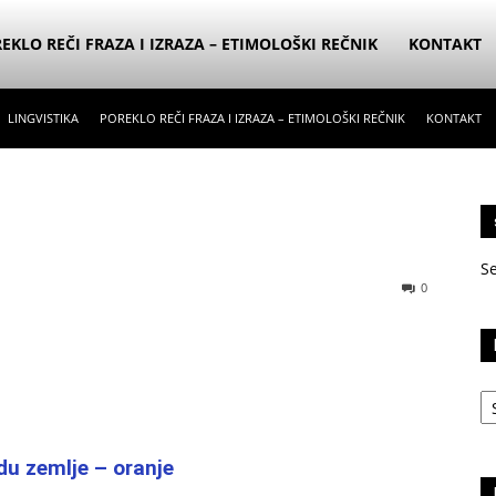
EKLO REČI FRAZA I IZRAZA – ETIMOLOŠKI REČNIK
KONTAKT
LINGVISTIKA
POREKLO REČI FRAZA I IZRAZA – ETIMOLOŠKI REČNIK
KONTAKT
S
0
Ka
adu zemlje – oranje