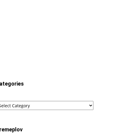
ategories
tegories
remeplov