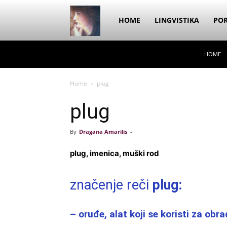
Dragana
HOME
LINGVISTIKA
POR
HOME
Amarilis
Home
plug
plug
By
Dragana Amarilis
-
plug, imenica, muški rod
značenje reči
plug:
– oruđe, alat koji se koristi za obr