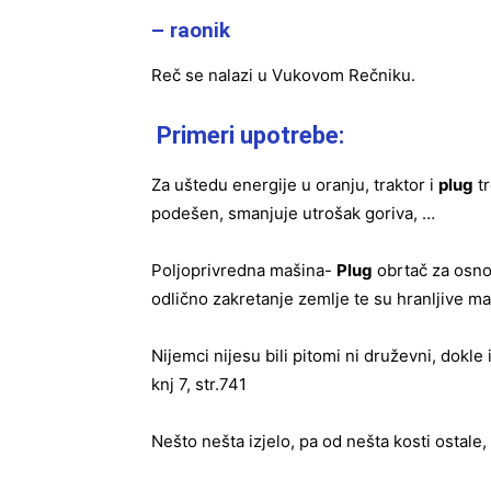
– raonik
Reč se nalazi u Vukovom Rečniku.
Primeri upotrebe
:
Za uštedu energije u oranju, traktor i
plug
tr
podešen, smanjuje utrošak goriva, …
Poljoprivredna mašina-
Plug
obrtač za osno
odlično zakretanje zemlje te su hranljive ma
Nijemci nijesu bili pitomi ni druževni, dokle
knj 7, str.741
Nešto nešta izjelo, pa od nešta kosti ostale