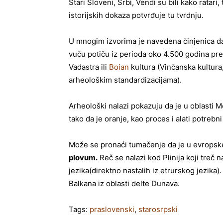
Stari Sloveni, Srbi, Vendi su bili kako ratari,
istorijskih dokaza potvrđuje tu tvrdnju.
U mnogim izvorima je navedena činjenica da 
vuču potiču iz perioda oko 4.500 godina pre 
Vadastra ili
Boian
kultura (Vinčanska kultura
arheološkim standardizacijama).
Arheološki nalazi pokazuju da je u oblasti
tako da je oranje, kao proces i alati potrebn
Može se pronaći tumačenje da je u evropske 
plovum.
Reč se nalazi kod Plinija koji treč n
jezika(direktno nastalih iz etrurskog jezika).
Balkana iz oblasti delte Dunava.
Tags:
praslovenski
,
starosrpski