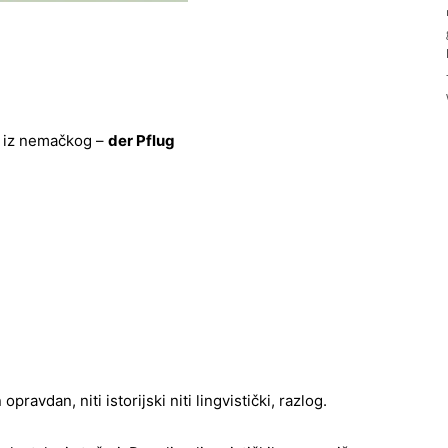
a iz nemačkog –
der Pflug
ravdan, niti istorijski niti lingvistički, razlog.