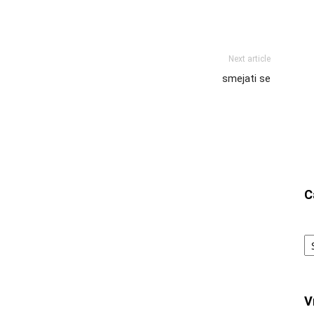
Next article
smejati se
C
Ca
V