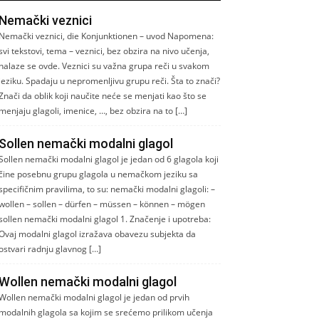
Nemački veznici
Nemački veznici, die Konjunktionen – uvod Napomena:
svi tekstovi, tema – veznici, bez obzira na nivo učenja,
nalaze se ovde. Veznici su važna grupa reči u svakom
jeziku. Spadaju u nepromenljivu grupu reči. Šta to znači?
Znači da oblik koji naučite neće se menjati kao što se
menjaju glagoli, imenice, …, bez obzira na to […]
Sollen nemački modalni glagol
Sollen nemački modalni glagol je jedan od 6 glagola koji
čine posebnu grupu glagola u nemačkom jeziku sa
specifičnim pravilima, to su: nemački modalni glagoli: –
wollen – sollen – dürfen – müssen – können – mögen
sollen nemački modalni glagol 1. Značenje i upotreba:
Ovaj modalni glagol izražava obavezu subjekta da
ostvari radnju glavnog […]
Wollen nemački modalni glagol
Wollen nemački modalni glagol je jedan od prvih
modalnih glagola sa kojim se srećemo prilikom učenja