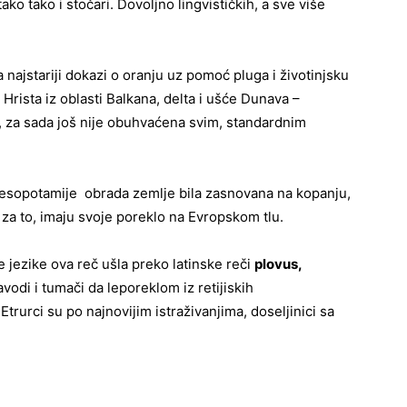
 tako tako i stočari. Dovoljno lingvističkih, a sve više
najstariji dokazi o oranju uz pomoć pluga i životinjsku
Hrista iz oblasti Balkana, delta i ušće Dunava –
, za sada još nije obuhvaćena svim, standardnim
 Mesopotamije obrada zemlje bila zasnovana na kopanju,
i za to, imaju svoje poreklo na Evropskom tlu.
jezike ova reč ušla preko latinske reči
plovus,
avodi i tumači da leporeklom iz retijiskih
 Etrurci su po najnovijim istraživanjima, doseljinici sa