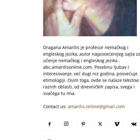
Dragana Amarilis je profesor nemačkog i
engleskog jezika, autor najposećenijeg sajta z
učenje nemačkog i engleskog jezika -
abc.amarilisonline.com. Posebnu ljubav i
interesovanje, već dugi niz godina, posvećuje
etimologiji. Osim toga, ovde se nalaze tekstovi 
raznih oblasti, od dnevničkih zapisa, svega i
svačega tu ima.
Contact us:
amarilis.online@gmail.com