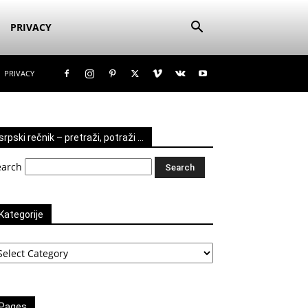
PRIVACY
PRIVACY
srpski rečnik – pretraži, potraži …
earch
Kategorije
tegorije
Pages