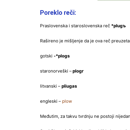
Poreklo reči:
Praslovenska i staroslovenska reč
*plugъ
Rašireno je mišljenje da je ova reč preuzet
gotski
-*plogs
staronorveški –
plogr
litvanski –
pliugas
engleski –
plow
Međutim, za takvu tvrdnju ne postoji nijedan op