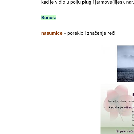
kad je vidio u polju
plug
i jarmove(lijes). nar
Bonus:
nasumice
– poreklo i značenje reči