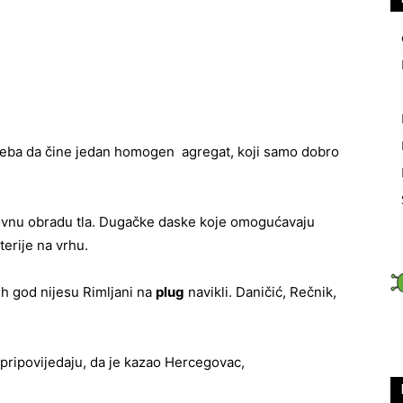
eba da čine jedan homogen agregat, koji samo dobro
vnu obradu tla. Dugačke daske koje omogućavaju
terije na vrhu.
 ih god nijesu Rimljani na
plug
navikli. Daničić, Rečnik,
, pripovijedaju, da je kazao Hercegovac,