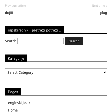
Previous article
Next article
dojiti
plug
srpski rečnik – pretraži, potraži …
Search
Kategorije
Kategorije
Pages
engleski jezik
Home