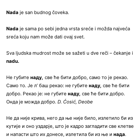
Nada
je san budnog čoveka.
Nada
je sama po sebi jedna vrsta sreće i možda najveća
sreća koju nam može dati ovaj svet.
Sva ljudska mudrost može se sažeti u dve reči – čekanje i
nadu.
Не губите
наду
,
све ће бити добро, само то је рекао.
Само то. Је л’ баш рекао: не губите
наду
,
све ће бити
добро. Рекао је: не губите
наду
,
све ће бити добро.
Онда је можда добро.
D. Ćosić, Deobe
Не да није крива, него да ње није било, излетило би из
кутије и оно уздарје, што је кадро загладити све клетве
и напасти што их донесе, излетила би из ње и
нада
.