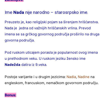
Ime
Nada
nije narodno – starosrpsko ime.
Preuzeto je, kao religijski pojam sa širenjem hrišćanstva.
Nada je jedna od važnijih hriščanskih vrlina. Prevod
imena se sa grčkog govornog područja proširilo na druga
govorna područja.
Pod ruskom uticajem porasla je popularnost ovog imena
u prethodnom veku. U ruskom jeziku žensko ime
Nadežda
datira iz 9.veka.
Postoje varijante i u drugim jezicima:
Nadia
,
Nadine
na
engleskom, francuskom, nemačkom govornom području.
Bonus: