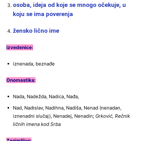
osoba, ideja od koje se mnogo očekuje, u
koju se ima poverenja
žensko lično ime
izvedenice:
iznenada, beznađe
Onomastika
:
Nada, Nadežda, Nadica, Nađa,
Nad, Nadislav, Nadihna, Nadiša, Nenad (nenadan,
iznenadni slučaj), Nenadej, Nenadin;
Grković, Rečnik
ličnih imena kod Srba
Zanimljivo: