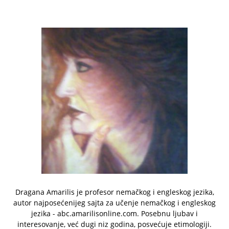
Dragana Amarilis je profesor nemačkog i engleskog jezika,
autor najposećenijeg sajta za učenje nemačkog i engleskog
jezika - abc.amarilisonline.com. Posebnu ljubav i
interesovanje, već dugi niz godina, posvećuje etimologiji.