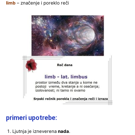
limb
– značenje i poreklo reči
primeri upotrebe:
Ljutnja je izneverena
nada
.