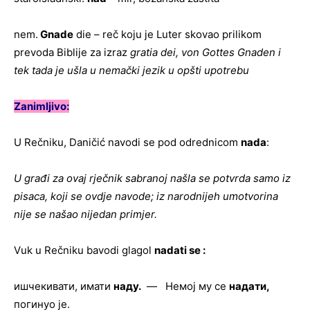
nem.
Gnade
die – reč koju je Luter skovao prilikom
prevoda Biblije za izraz
gratia dei, von Gottes Gnaden
i
tek tada je ušla u nemački jezik u opšti upotrebu
Zanimljivo:
U Rečniku, Daničić navodi se pod odrednicom
nada
:
U građi za ovaj rječnik sabranoj našla se potvrda samo iz
pisaca, koji se ovdje navode; iz narodnijeh umotvorina
nije se našao nijedan primjer.
Vuk u Rečniku bavodi glagol
nadati se :
ишчекивати, имати
наду.
— Немој му се
надати,
погинуо је.