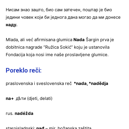
Нисам знао зашто, био сам затечен, поштар је био
једини човек који би једнога дана могао да ми донесе
наду
.
Mlada, ali već afirmisana glumica
Nada
Šargin prva je
dobitnica nagrade “Ružica Sokić” koju je ustanovila
Fondacija koja nosi ime naše proslavljene glumice.
Poreklo reči:
praslovenska i sveslovenska reč
*nada, *nadědja
na+
дѣти (djeti, delati)
rus
.
nadéžda
staroisladnski:
nađ
– mir, božanska zaštita