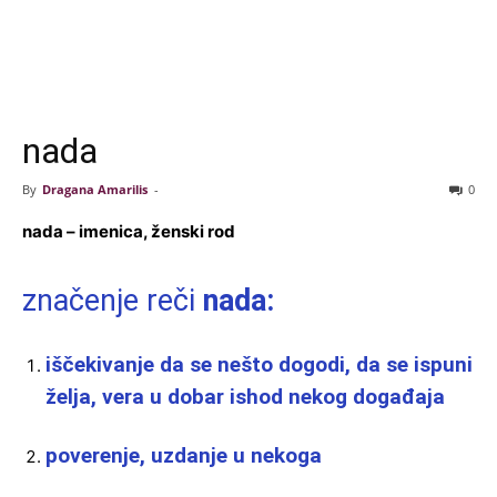
nada
By
Dragana Amarilis
-
0
nada – imenica, ženski rod
značenje reči
nada:
iščekivanje da se nešto dogodi, da se ispuni
želja, vera u dobar ishod nekog događaja
poverenje, uzdanje u nekoga