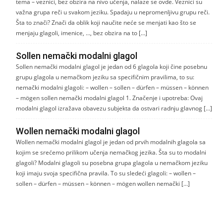
tema – veznici, bez obzira na nivo učenja, nalaze se ovde. Veznici su
važna grupa reči u svakom jeziku. Spadaju u nepromenljivu grupu reči.
Šta to znači? Znači da oblik koji naučite neće se menjati kao što se
menjaju glagoli, imenice, …, bez obzira na to […]
Sollen nemački modalni glagol
Sollen nemački modalni glagol je jedan od 6 glagola koji čine posebnu
grupu glagola u nemačkom jeziku sa specifičnim pravilima, to su:
nemački modalni glagoli: – wollen – sollen – dürfen – müssen – können
– mögen sollen nemački modalni glagol 1. Značenje i upotreba: Ovaj
modalni glagol izražava obavezu subjekta da ostvari radnju glavnog […]
Wollen nemački modalni glagol
Wollen nemački modalni glagol je jedan od prvih modalnih glagola sa
kojim se srećemo prilikom učenja nemačkog jezika. Šta su to modalni
glagoli? Modalni glagoli su posebna grupa glagola u nemačkom jeziku
koji imaju svoja specifična pravila. To su sledeći glagoli: – wollen –
sollen – dürfen – müssen – können – mögen wollen nemački […]