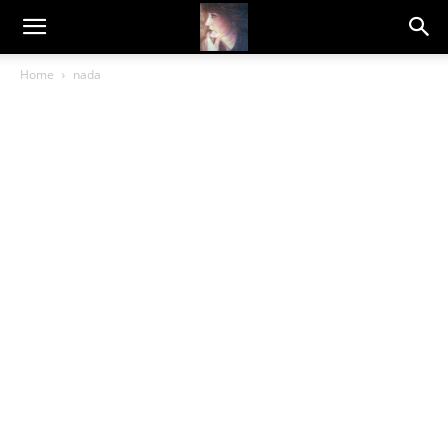
Dragana
Home
nada
Amarilis