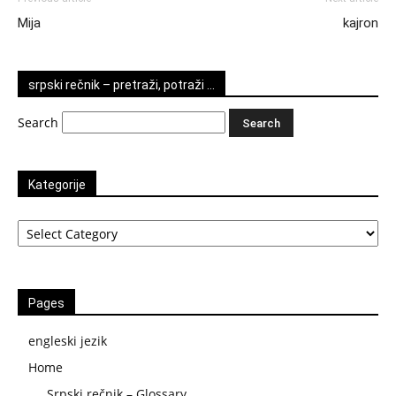
Mija
kajron
srpski rečnik – pretraži, potraži …
Search
Kategorije
Kategorije
Pages
engleski jezik
Home
Srpski rečnik – Glossary