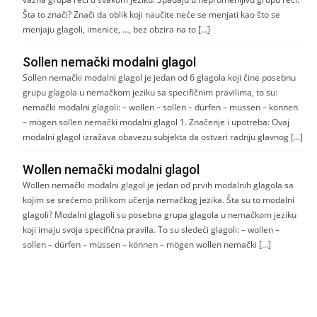
Šta to znači? Znači da oblik koji naučite neće se menjati kao što se
menjaju glagoli, imenice, …, bez obzira na to […]
Sollen nemački modalni glagol
Sollen nemački modalni glagol je jedan od 6 glagola koji čine posebnu
grupu glagola u nemačkom jeziku sa specifičnim pravilima, to su:
nemački modalni glagoli: – wollen – sollen – dürfen – müssen – können
– mögen sollen nemački modalni glagol 1. Značenje i upotreba: Ovaj
modalni glagol izražava obavezu subjekta da ostvari radnju glavnog […]
Wollen nemački modalni glagol
Wollen nemački modalni glagol je jedan od prvih modalnih glagola sa
kojim se srećemo prilikom učenja nemačkog jezika. Šta su to modalni
glagoli? Modalni glagoli su posebna grupa glagola u nemačkom jeziku
koji imaju svoja specifična pravila. To su sledeći glagoli: – wollen –
sollen – dürfen – müssen – können – mögen wollen nemački […]