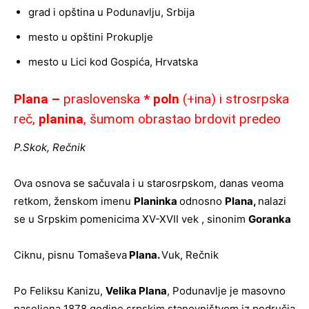
grad i opština u Podunavlju, Srbija
mesto u opštini Prokuplje
mesto u Lici kod Gospića, Hrvatska
Plana –
praslovenska
* poln
(+ina) i strosrpska
reč,
planina
, šumom obrastao brdovit predeo
P.Skok, Rečnik
Ova osnova se sačuvala i u starosrpskom, danas veoma
retkom, ženskom imenu
Planinka
odnosno
Plana,
nalazi
se u Srpskim pomenicima XV-XVII vek , sinonim
Goranka
Ciknu, pisnu Tomaševa
Plana.
Vuk, Rečnik
Po Feliksu Kanizu,
Velika Plana
, Podunavlje je masovno
naseljena 1878 godine srpskim stanovništvom iz područja