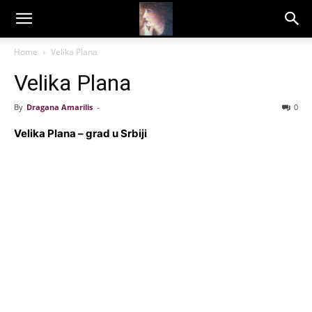
Dragana
Home
Velika Plana
Velika Plana
Amarilis
By
Dragana Amarilis
-
0
Velika Plana – grad u Srbiji