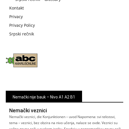
Kontakt
Privacy
Privacy Policy
Srpski rečnik
Nemački nije bauk – Nivo A1 A2 B1
Nemački veznici
Nemački veznici, die Konjunktionen – uvod Napomena: svi tekstovi,
tema – veznici, bez obzira na nivo učenja, nalaze se ovde. Veznici su
važna grupa reči u svakom jeziku. Spadaju u nepromenljivu grupu reči.