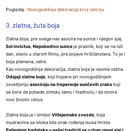
Pogledaj :
Novogodišnja dekoracija kroz istoriju
3. zlatna, žuta boja
Zlatna boja, pre svega nas asocira na sunce i njegov sjaj.
Sol invictus
,
Nepobedivo sunce
je praznik, koji se na isti
dan, slavio u starom Rimu, pre pojave hrišćanstava. To je i
boja plamena, vatre.
Kao novogodišnja dekoracija, zlatna boja je veoma važna.
Odsjaji zlatne boje
, koji trepere pri novogodišnjem
osvetljenju
asociraju na treperenje sunčevih zraka
koji
se bore da pobede zimsku tamu i hladnoću i da stvore
novi životni ciklus.
Zlatna boja je i simbol
Vitlejemske zvezde
, koja
mudracima sa istoka bila znak rođenja Isusa Hrista.
Paljenjem badnjaka u našoj tradiciji se u dom unosi sjaj i