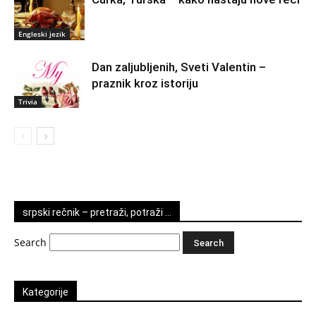
Engleski jezik
Dan zaljubljenih, Sveti Valentin –
praznik kroz istoriju
Trivia
srpski rečnik – pretraži, potraži …
Search
Kategorije