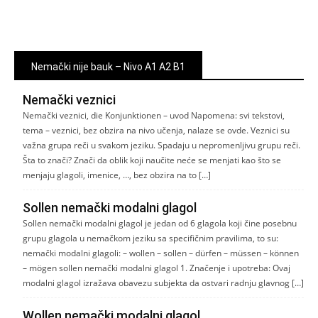
Nemački nije bauk – Nivo A1 A2 B1
Nemački veznici
Nemački veznici, die Konjunktionen – uvod Napomena: svi tekstovi,
tema – veznici, bez obzira na nivo učenja, nalaze se ovde. Veznici su
važna grupa reči u svakom jeziku. Spadaju u nepromenljivu grupu reči.
Šta to znači? Znači da oblik koji naučite neće se menjati kao što se
menjaju glagoli, imenice, …, bez obzira na to […]
Sollen nemački modalni glagol
Sollen nemački modalni glagol je jedan od 6 glagola koji čine posebnu
grupu glagola u nemačkom jeziku sa specifičnim pravilima, to su:
nemački modalni glagoli: – wollen – sollen – dürfen – müssen – können
– mögen sollen nemački modalni glagol 1. Značenje i upotreba: Ovaj
modalni glagol izražava obavezu subjekta da ostvari radnju glavnog […]
Wollen nemački modalni glagol