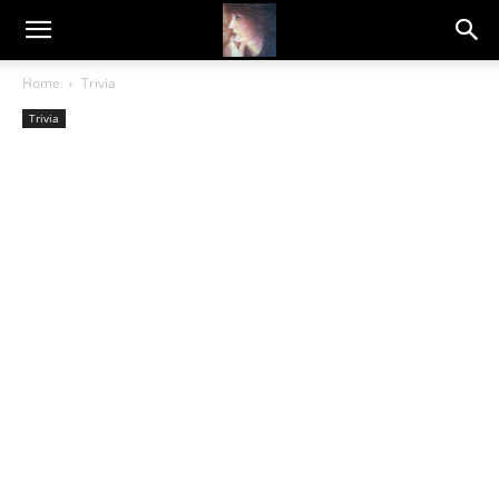
Dragana
Home
Trivia
Trivia
Amarilis