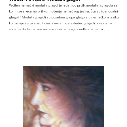
Wollen nemački modalni glagol je jedan od prvih modalnih glagola sa
kojim se srećemo prilikom učenja nemačkog jezika. Šta su to modalni
glagoli? Modalni glagoli su posebna grupa glagola u nemačkom jeziku
koji imaju svoja specifična pravila. To su sledeći glagoli: – wollen –
sollen – dürfen – müssen – können – mögen wollen nemački […]