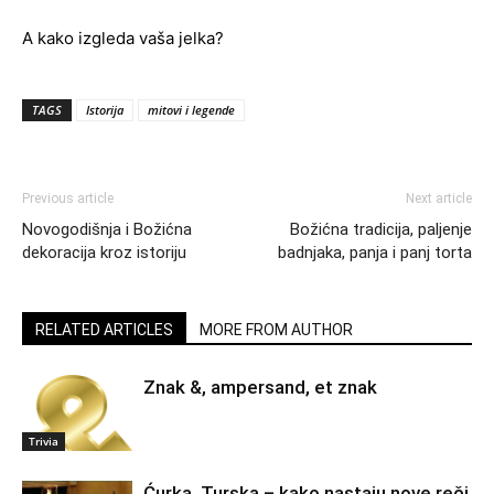
A kako izgleda vaša jelka?
TAGS
Istorija
mitovi i legende
Previous article
Next article
Novogodišnja i Božićna
Božićna tradicija, paljenje
dekoracija kroz istoriju
badnjaka, panja i panj torta
RELATED ARTICLES
MORE FROM AUTHOR
Znak &, ampersand, et znak
Trivia
Ćurka, Turska – kako nastaju nove reči