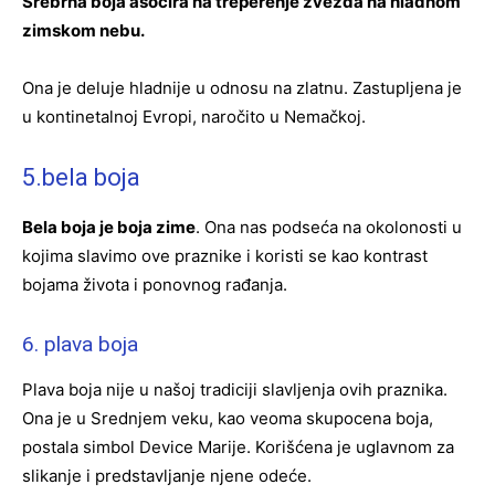
Srebrna boja asocira na treperenje zvezda na hladnom
zimskom nebu.
Ona je deluje hladnije u odnosu na zlatnu. Zastupljena je
u kontinetalnoj Evropi, naročito u Nemačkoj.
5.bela boja
Bela boja je boja zime
. Ona nas podseća na okolonosti u
kojima slavimo ove praznike i koristi se kao kontrast
bojama života i ponovnog rađanja.
6. plava boja
Plava boja nije u našoj tradiciji slavljenja ovih praznika.
Ona je u Srednjem veku, kao veoma skupocena boja,
postala simbol Device Marije. Korišćena je uglavnom za
slikanje i predstavljanje njene odeće.