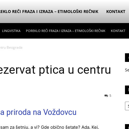
EKLO REČI FRAZA I IZRAZA – ETIMOLOŠKI REČNIK
KONTAKT
LINGVISTIKA
POREKLO REČI FRAZA I IZRAZA – ETIMOLOŠKI REČNIK
KONTAKT
entru Beograda
ezervat ptica u centru
S
5
Ka
a priroda na Voždovcu
sam za šetnju, a vi? Gde obično šetate? Ada, Kej,