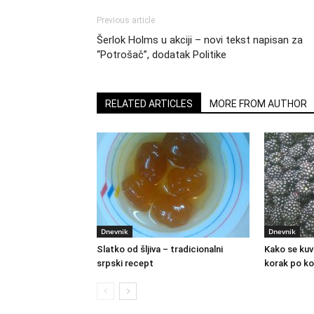
Previous article
Šerlok Holms u akciji – novi tekst napisan za
“Potrošač”, dodatak Politike
RELATED ARTICLES
MORE FROM AUTHOR
Dnevnik
Dnevnik
Slatko od šljiva – tradicionalni
Kako se kuv
srpski recept
korak po ko