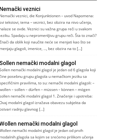
Nemački veznici
Nemački veznici, die Konjunktionen – uvod Napomena:
svi tekstovi, tema – veznici, bez obzira na nivo učenja,
nalaze se ovde. Veznici su važna grupa reči u svakom
jeziku. Spadaju u nepromenljivu grupu reči. Šta to znači?
Znači da oblik koji naučite neće se menjati kao što se
menjaju glagoli, imenice, …, bez obzira na to […]
Sollen nemački modalni glagol
Sollen nemački modalni glagol je jedan od 6 glagola koji
čine posebnu grupu glagola u nemačkom jeziku sa
specifičnim pravilima, to su: nemački modalni glagoli: –
wollen – sollen – dürfen – müssen – können – mögen
sollen nemački modalni glagol 1. Značenje i upotreba:
Ovaj modalni glagol izražava obavezu subjekta da
ostvari radnju glavnog […]
Wollen nemački modalni glagol
Wollen nemački modalni glagol je jedan od prvih
modalnih glagola sa kojim se srećemo prilikom učenja