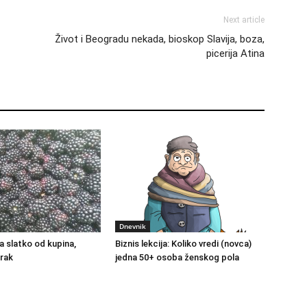
Next article
Život i Beogradu nekada, bioskop Slavija, boza,
picerija Atina
Dnevnik
a slatko od kupina,
Biznis lekcija: Koliko vredi (novca)
rak
jedna 50+ osoba ženskog pola