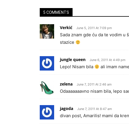
5 COMMENTS
Verkić
June 5, 2011 At 7:09 pm
Sada znam gde ću da te vodim u š
stazice
jungle queen
June 6, 2011 At 4:49 pm
Lepo! Nisam bila
ali imam nam
zelena
June 7, 2011 At 2:46 am
Odaaaaaaavno nisam bila, lepo sad
jagoda
June 7, 2011 At 8:47 am
divan post, Amarilis! mami da k