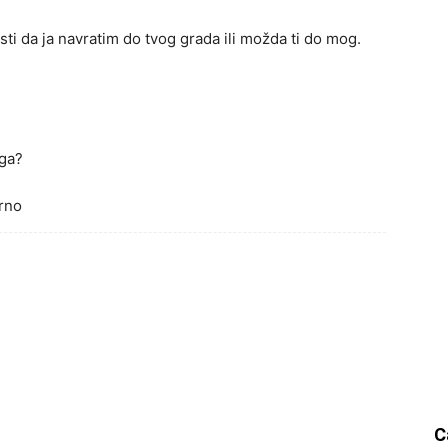
sti da ja navratim do tvog grada ili možda ti do mog.
aga?
urno
C