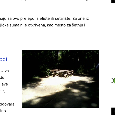
u za ovo prelepo izletište ili šetalište. Za one iz
ička šuma nije otkrivena, kao mesto za šetnju i
obi
aziva
odu,
ojave
de,
odgovara
alno