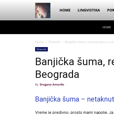
Dragana
HOME
LINGVISTIKA
POR
HOME
Amarilis
Home
Dnevnik
Banjička šuma, rezervat ptica u c
Dnevnik
Banjička šuma, r
Beograda
By
Dragana Amarilis
-
Banjička šuma – netaknut
Vreme je predivno, prosto mami napolje. Ja 