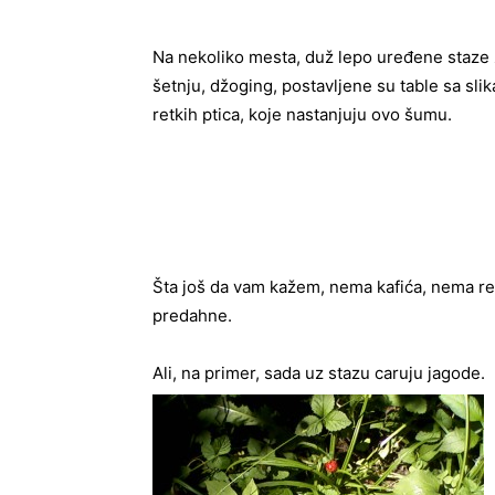
Na nekoliko mesta, duž lepo uređene staze
šetnju, džoging, postavljene su table sa sli
retkih ptica, koje nastanjuju ovo šumu.
Šta još da vam kažem, nema kafića, nema res
predahne.
Ali, na primer, sada uz stazu caruju jagode.