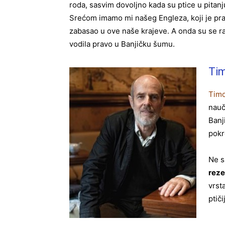
roda, sasvim dovoljno kada su ptice u pitanj
Srećom imamo mi našeg Engleza, koji je prat
zabasao u ove naše krajeve. A onda su se raz
vodila pravo u Banjičku šumu.
Tim
Timo
nauč
Banj
pokr
Ne s
reze
vrst
ptič