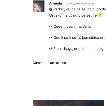
Amarilis
June 9, 2011 At 6:11 pm
@ Verkić, valjda će se i to čudo de
Usvakom slučaju biće šetnje
@ Queen, dear, ima dana
@ Gde li se ti šetaš komšinice dr
@ Emo, draga, dopalo bi ti se sig
Comments are closed.