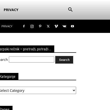
PRIVACY
PRIVACY
srpski rečnik – pretraži, potraži …
earch
Kategorije
tegorije
Pages