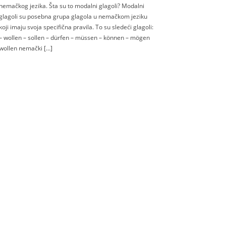
nemačkog jezika. Šta su to modalni glagoli? Modalni
glagoli su posebna grupa glagola u nemačkom jeziku
koji imaju svoja specifična pravila. To su sledeći glagoli:
– wollen – sollen – dürfen – müssen – können – mögen
wollen nemački […]