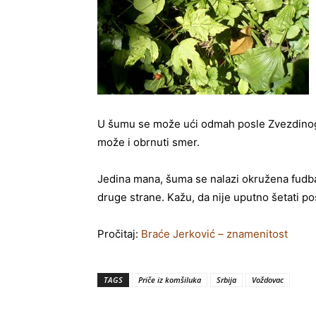
U šumu se može ući odmah posle Zvezdinog st
može i obrnuti smer.
Jedina mana, šuma se nalazi okružena fudba
druge strane. Kažu, da nije uputno šetati po
Pročitaj:
Braće Jerković – znamenitost
TAGS
Priče iz komšiluka
Srbija
Voždovac