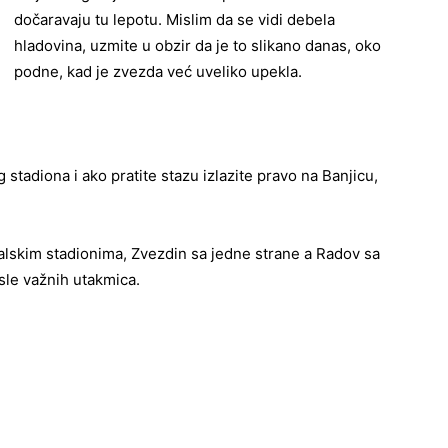
dočaravaju tu lepotu. Mislim da se vidi debela
hladovina, uzmite u obzir da je to slikano danas, oko
podne, kad je zvezda već uveliko upekla.
adiona i ako pratite stazu izlazite pravo na Banjicu,
lskim stadionima, Zvezdin sa jedne strane a Radov sa
sle važnih utakmica.