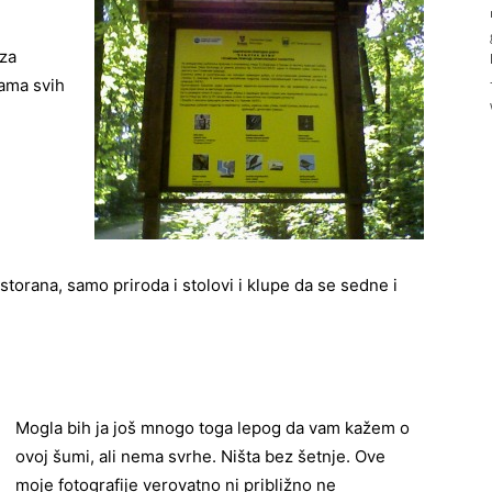
 za
kama svih
torana, samo priroda i stolovi i klupe da se sedne i
Mogla bih ja još mnogo toga lepog da vam kažem o
ovoj šumi, ali nema svrhe. Ništa bez šetnje. Ove
moje fotografije verovatno ni približno ne