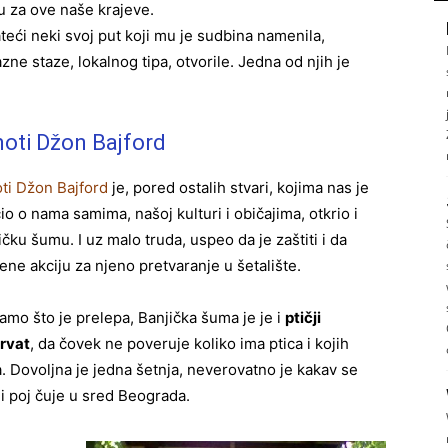
u za ove naše krajeve.
eći neki svoj put koji mu je sudbina namenila,
ne staze, lokalnog tipa, otvorile. Jedna od njih je
oti Džon Bajford
ti Džon Bajford
je, pored ostalih stvari, kojima nas je
io o nama samima, našoj kulturi i običajima, otkrio i
ičku šumu. I uz malo truda, uspeo da je zaštiti i da
ene akciju za njeno pretvaranje u šetalište.
amo što je prelepa, Banjička šuma je je i
ptičji
rvat
, da čovek ne poveruje koliko ima ptica i kojih
a. Dovoljna je jedna šetnja, neverovatno je kakav se
iji poj čuje u sred Beograda.