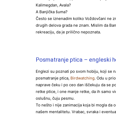
Kalimegdan, Avala?
A Banjička šuma?
Često se iznenadim koliko Voždovčani ne znaj
drugih delova grada ne znam. Mislim da Banj
rekreaciju, da je prilično nepoznata.
Posmatranje ptica – engleski h
Englezi su poznati po svom hobiju, koji se n
posmatranje ptica,
Birdwatching
. Odu u pri
naprave čeku i po ceo dan iščekuju da se p
retke ptice, i one manje retke, da ih samo vi
oslušnu, čuju pesmu.
To nešto i nije zanimacija koja bi mogla da 
našem mentalitetu. Vrabac, svraka i eventu