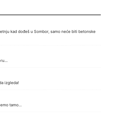
etnju kad dođeš u Sombor, samo neće biti betonske
eru…
a izgleda!
renemo tamo…