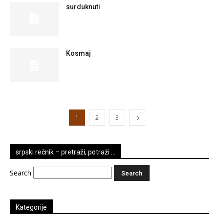
surduknuti
Kosmaj
1
2
3
srpski rečnik – pretraži, potraži …
Search
Kategorije