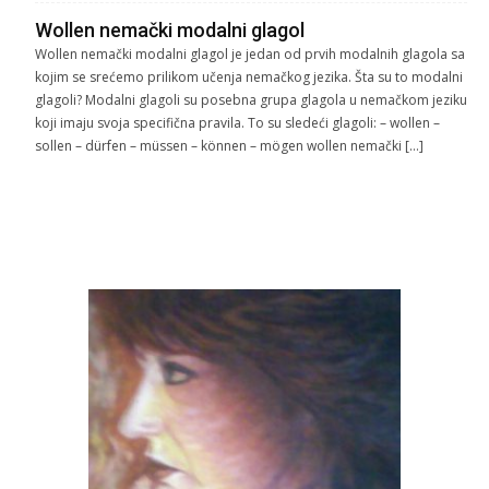
Wollen nemački modalni glagol
Wollen nemački modalni glagol je jedan od prvih modalnih glagola sa
kojim se srećemo prilikom učenja nemačkog jezika. Šta su to modalni
glagoli? Modalni glagoli su posebna grupa glagola u nemačkom jeziku
koji imaju svoja specifična pravila. To su sledeći glagoli: – wollen –
sollen – dürfen – müssen – können – mögen wollen nemački […]