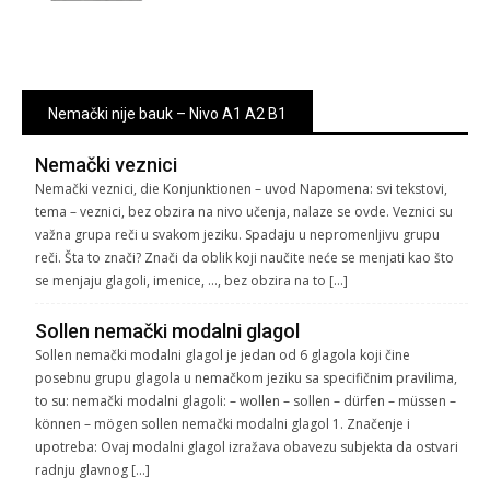
Nemački nije bauk – Nivo A1 A2 B1
Nemački veznici
Nemački veznici, die Konjunktionen – uvod Napomena: svi tekstovi,
tema – veznici, bez obzira na nivo učenja, nalaze se ovde. Veznici su
važna grupa reči u svakom jeziku. Spadaju u nepromenljivu grupu
reči. Šta to znači? Znači da oblik koji naučite neće se menjati kao što
se menjaju glagoli, imenice, …, bez obzira na to […]
Sollen nemački modalni glagol
Sollen nemački modalni glagol je jedan od 6 glagola koji čine
posebnu grupu glagola u nemačkom jeziku sa specifičnim pravilima,
to su: nemački modalni glagoli: – wollen – sollen – dürfen – müssen –
können – mögen sollen nemački modalni glagol 1. Značenje i
upotreba: Ovaj modalni glagol izražava obavezu subjekta da ostvari
radnju glavnog […]