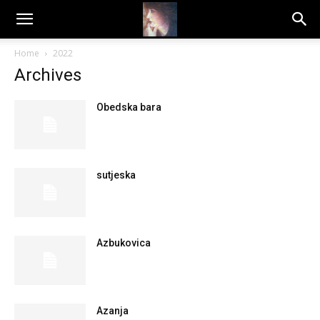
Dragana
Home
2022
Archives
Amarilis
Obedska bara
sutjeska
Azbukovica
Azanja