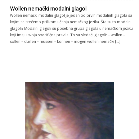
Wollen nemački modalni glagol
Wollen nemački modalni glagol je jedan od prvih modalnih glagola sa
kojim se srećemo prilikom učenja nemačkog jezika. Šta su to modalni
glagoli? Modalni glagoli su posebna grupa glagola u nemačkom jeziku
koji imaju svoja specifična pravila. To su sledeći glagoli: – wollen –
sollen – dürfen – müssen – können – mögen wollen nemački […]