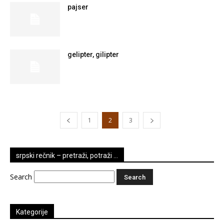
pajser
gelipter, gilipter
1
2
3
srpski rečnik – pretraži, potraži …
Search
Kategorije