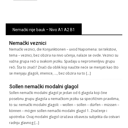
Nemački nije bauk – Nivo A1 A2 B1
Nemački veznici
Nemački veznici, die Konjunktionen – uvod Napomena: svi tekstovi,
tema – veznici, bez obzira na nivo učenja, nalaze se ovde. Veznici su
važna grupa reči u svakom jeziku. Spadaju u nepromenljivu grupu
reči. Šta to znači? Znači da oblik koji naučite neće se menjati kao što
se menjaju glagoli, imenice, …, bez obzira na to […]
Sollen nemački modalni glagol
Sollen nemački modalni glagol je jedan od 6 glagola koji čine
posebnu grupu glagola u nemačkom jeziku sa specifičnim pravilima,
to su: nemački modalni glagoli: – wollen – sollen – dürfen – müssen –
können – mögen sollen nemački modalni glagol 1. Značenje i
upotreba: Ovaj modalni glagol izražava obavezu subjekta da ostvari
radnju glavnog […]