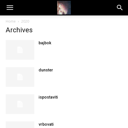
Dragana
Home
2020
Archives
Amarilis
bajbok
dunster
ispostaviti
vrbovati