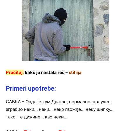
Pročitaj:
kako je nastala reč –
stihija
Primeri upotrebe:
САВКА – Онда је кум Драган, нормално, полудео,
зграбио неки… неки… неко гвожђе… неку шипку…
тако, те дужине… као неки…