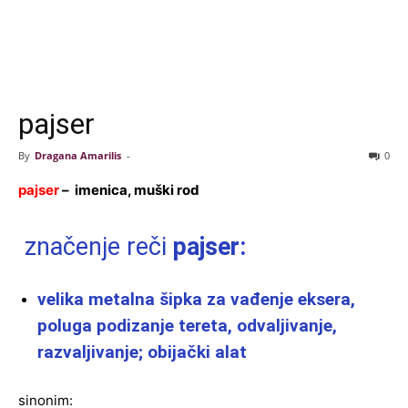
pajser
By
Dragana Amarilis
-
0
pajser
– imenica, muški rod
značenje reči
pajser:
velika metalna šipka za vađenje eksera,
poluga podizanje tereta, odvaljivanje,
razvaljivanje; obijački alat
sinonim: