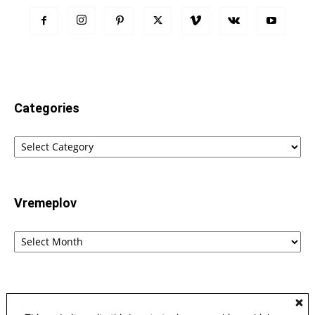
Categories
Categories
Vremeplov
Vremeplov
Home
Lingvistika
Poreklo reči fraza i izraza – etimološki rečnik