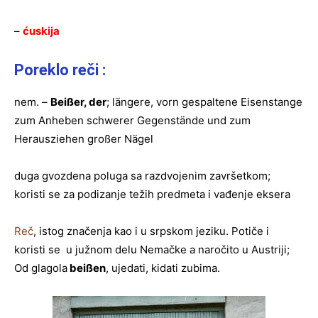
–
ćuskija
Poreklo reči :
nem. –
Beißer, der
; längere, vorn gespaltene Eisenstange
zum Anheben schwerer Gegenstände und zum
Herausziehen großer Nägel
duga gvozdena poluga sa razdvojenim završetkom;
koristi se za podizanje težih predmeta i vađenje eksera
Reč
, istog značenja kao i u srpskom jeziku. Potiče i
koristi se u južnom delu Nemačke a naročito u Austriji;
Od glagola
beißen
, ujedati, kidati zubima.