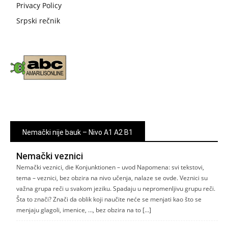
Privacy Policy
Srpski rečnik
Nemački nije bauk – Nivo A1 A2 B1
Nemački veznici
Nemački veznici, die Konjunktionen – uvod Napomena: svi tekstovi,
tema – veznici, bez obzira na nivo učenja, nalaze se ovde. Veznici su
važna grupa reči u svakom jeziku. Spadaju u nepromenljivu grupu reči.
Šta to znači? Znači da oblik koji naučite neće se menjati kao što se
menjaju glagoli, imenice, …, bez obzira na to […]