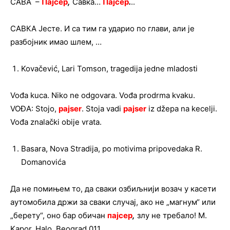
САВА –
Пајсер
,
Савка…
Пајсер
.
..
САВКА Јесте. И са тим га ударио по глави, али је
разбојник имао шлем, …
Kovačević, Lari Tomson, tragedija jedne mladosti
Vođa kuca. Niko ne odgovara. Vođa prodrma kvaku.
VOĐA: Stojo,
pajser
. Stoja vadi
pajser
iz džepa na kecelji.
Vođa znalački obije vrata.
Basara, Nova Stradija, po motivima pripovedaka R.
Domanovića
Да не помињем то, да сваки озбиљнији возач у касети
аутомобила држи за сваки случај, ако не „магнум“ или
„берету“, оно бар обичан
пајсер
,
злу не требало! M.
Kapor, Halo, Beograd 011