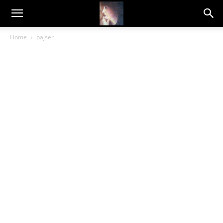
Dragana
Home
pajser
Amarilis