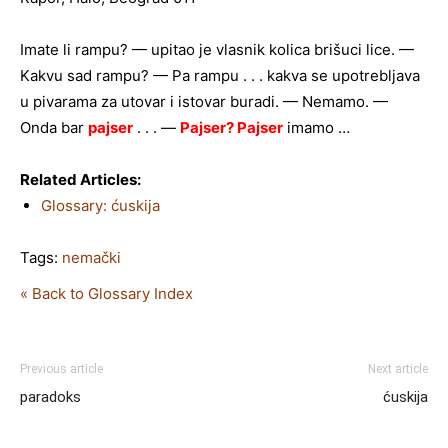
Imate li rampu? — upitao je vlasnik kolica brišuci lice. —
Kakvu sad rampu? — Pa rampu . . . kakva se upotrebljava
u pivarama za utovar i istovar buradi. — Nemamo. —
Onda bar
pajser
. . . —
Pajser
?
Pajser
imamo …
Related Articles:
Glossary: ćuskija
Tags:
nemački
« Back to Glossary Index
Previous article
Next article
paradoks
ćuskija