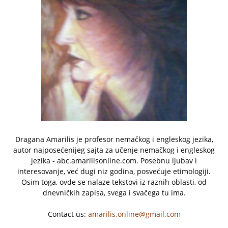
Dragana Amarilis je profesor nemačkog i engleskog jezika,
autor najposećenijeg sajta za učenje nemačkog i engleskog
jezika - abc.amarilisonline.com. Posebnu ljubav i
interesovanje, već dugi niz godina, posvećuje etimologiji.
Osim toga, ovde se nalaze tekstovi iz raznih oblasti, od
dnevničkih zapisa, svega i svačega tu ima.
Contact us:
amarilis.online@gmail.com