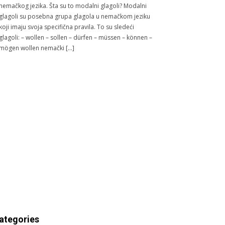
nemačkog jezika. Šta su to modalni glagoli? Modalni
glagoli su posebna grupa glagola u nemačkom jeziku
koji imaju svoja specifična pravila. To su sledeći
glagoli: – wollen – sollen – dürfen – müssen – können –
mögen wollen nemački […]
ategories