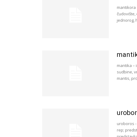
mantikora 
čudovište, 
jednorog, h
manti
mantika – 
sudbine, vr
mantis, pr
urobo
uroboros -
rep; preds
predstavlja