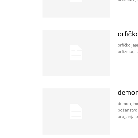
orfičko
orfičko jaj
orfizmu(sta
demo
demon, ime
božanstvo 
proganja pr