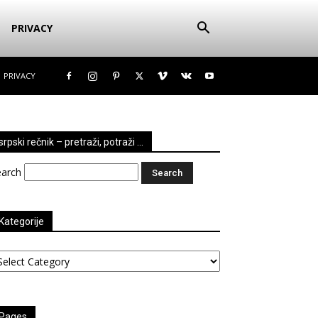
PRIVACY
PRIVACY
srpski rečnik – pretraži, potraži …
earch
Kategorije
tegorije
Pages