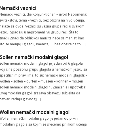
Nemački veznici
Nemački veznici, die Konjunktionen – uvod Napomena:
svi tekstovi, tema – veznici, bez obzira na nivo učenja,
nalaze se ovde. Veznici su važna grupa reči u svakom
jeziku. Spadaju u nepromenljivu grupu reči. Šta to
znači? Znači da oblik koji naučite neće se menjati kao
što se menjaju glagoli, imenice, …, bez obzira na to […]
Sollen nemački modalni glagol
Sollen nemački modalni glagol je jedan od 6 glagola
koji čine posebnu grupu glagola u nemačkom jeziku sa
specifičnim pravilima, to su: nemački modalni glagoli: –
wollen – sollen – dürfen – müssen – können – mögen
sollen nemački modalni glagol 1. Značenje i upotreba:
Ovaj modalni glagol izražava obavezu subjekta da
ostvari radnju glavnog […]
Wollen nemački modalni glagol
Wollen nemački modalni glagol je jedan od prvih
modalnih glagola sa kojim se srećemo prilikom učenja