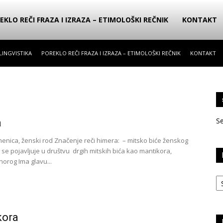
EKLO REČI FRAZA I IZRAZA – ETIMOLOŠKI REČNIK
KONTAKT
LINGVISTIKA
POREKLO REČI FRAZA I IZRAZA – ETIMOLOŠKI REČNIK
KONTAKT
S
a
menica, ženski rod Značenje reči himera: – mitsko biće ženskog
o se pojavljuje u društvu drgih mitskih bića kao mantikora,
norog Ima glavu...
Ka
kora