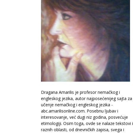
Dragana Amarilis je profesor nemačkog i
engleskog jezika, autor najposećenijeg sajta za
učenje nemačkog i engleskog jezika -
abc.amarilisonline.com. Posebnu ljubav i
interesovanje, već dugi niz godina, posvećuje
etimologiji. Osim toga, ovde se nalaze tekstovi 
raznih oblasti, od dnevničkih zapisa, svega i