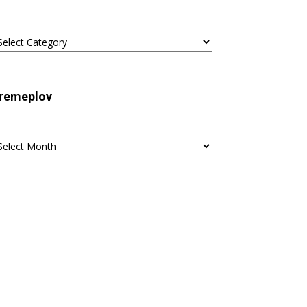
tegories
remeplov
remeplov