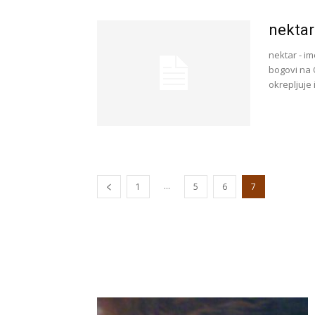
nektar
nektar - im
bogovi na 
okrepljuje 
...
1
5
6
7