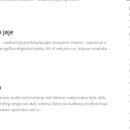
 jaje
e – simbol koji predstavlja jaje obavijeno zmijom: - nastao je u
rogrčka religiozna sekta, VII i VI vek pre n.e., koja je smatrala...
n
nica, muški rod značenje reči demon: natprirodno biće, duh,
nižeg ranga zao duh, sotona, đavo zla sudbina, prošlost koja
imeri upotrebe reči: U...