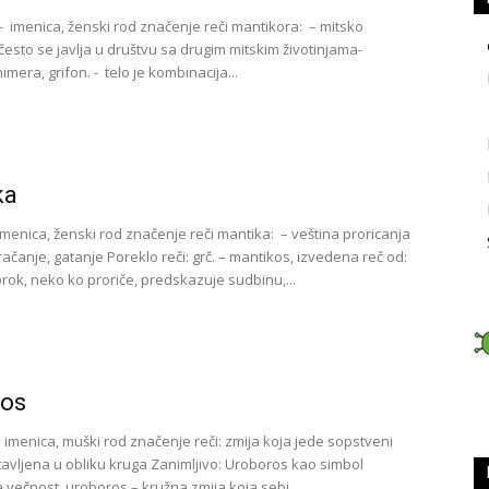
- imenica, ženski rod značenje reči mantikora: – mitsko
često se javlja u društvu sa drugim mitskim životinjama-
imera, grifon. - telo je kombinacija...
ka
imenica, ženski rod značenje reči mantika: – veština proricanja
ačanje, gatanje Poreklo reči: grč. – mantikos, izvedena reč od:
orok, neko ko proriče, predskazuje sudbinu,...
ros
 imenica, muški rod značenje reči: zmija koja jede sopstveni
tavljena u obliku kruga Zanimljivo: Uroboros kao simbol
 večnost. uroboros – kružna zmija koja sebi...