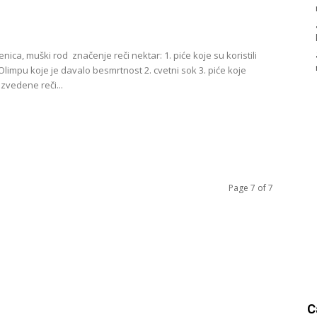
enica, muški rod značenje reči nektar: 1. piće koje su koristili
Olimpu koje je davalo besmrtnost 2. cvetni sok 3. piće koje
izvedene reči...
Page 7 of 7
C