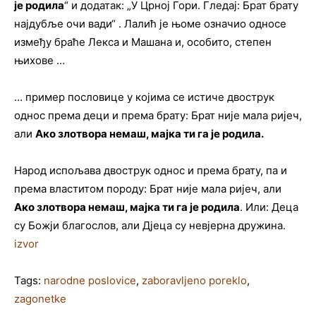
је родила
“ и додатак: „
У Црној Гори. Гледај: Брат брату
најдубље очи вади“ . Лалић је њоме означио односе
између браће Лекса и Машана и, особито, степен
њихове …
… пример пословице у којима се истиче двострук
однос према деци и према брату: Брат није мала ријеч,
али
Ако злотвора немаш, мајка ти га је родила.
На­род ис­по­ља­ва дво­струк од­нос и пре­ма бра­ту, па и
пре­ма вла­сти­том по­ро­ду: Брат ни­је ма­ла ри­јеч, али
Ако зло­тво­ра не­маш, мај­ка ти га је ро­ди­ла
. Или: Де­ца
су Бож­ји бла­го­слов, али Дје­ца су не­вјер­на дру­жи­на.
izvor
Tags:
narodne poslovice
,
zaboravljeno poreklo
,
zagonetke