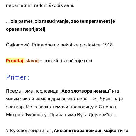
nepametnim radom škodiš sebi.
…
zla pamet, zlo rasuđivanje, zao temperament je
opasan neprijatelj
Čajkanović, Primedbe uz nekolike poslovice, 1918
Pročitaj:
slavuj
– poreklo i značenje reči
Primeri:
Према томе пословица „
Ако злотвора немаш
” итд
значи : ако и немаш другог злотвора, твој браш ти је
злотвор. Исто овако тумачи пословицу и Стјепан
Митров Љубиша у „Причањима Вука Дојчевића”…
У Вуковој збирци је: „
Ако злотвора немаш, мајка ти га