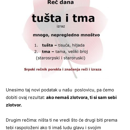
Unesimo taj novi podatak u našu poslovicu, pa ćemo
dobiti ovaj rezultat:
ako nemaš zlotvora, ti si sam sebi
zlotvor.
Drugim rečima: ništa ti ne vredi što će drugi biti prema
tebi raspoloženi ako ti imaš ludu glavu i svojim