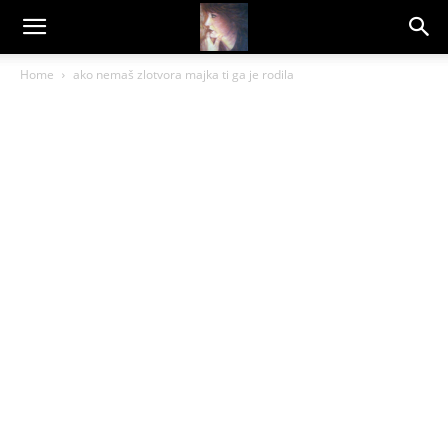
Dragana
Home
ako nemaš zlotvora majka ti ga je rodila
Amarilis