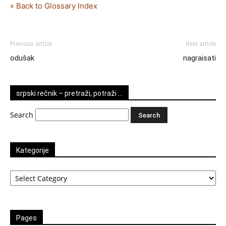
« Back to Glossary Index
Previous article
Next article
odušak
nagraisati
srpski rečnik – pretraži, potraži …
Search
Kategorije
Kategorije
Pages