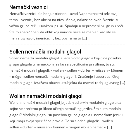
Nemački veznici
Nemački veznici, die Konjunktionen – uvod Napomena: svi tekstovi,
tema – veznici, bez obzira na nivo učenja, nalaze se ovde. Veznici su
važna grupa reči u svakom jeziku. Spadaju u nepromenljivu grupu reči.
Šta to znači? Znači da oblik koji naučite neće se menjati kao što se
menjaju glagoli, imenice, …, bez obzira na to […]
Sollen nemački modalni glagol
Sollen nemački modalni glagol je jedan od 6 glagola koji čine posebnu
grupu glagola u nemačkom jeziku sa specifičnim pravilima, to su:
nemački modalni glagoli: – wollen – sollen – dürfen – müssen – können
– mögen sollen nemački modalni glagol 1. Značenje i upotreba: Ovaj
modalni glagol izražava obavezu subjekta da ostvari radnju glavnog […]
Wollen nemački modalni glagol
Wollen nemački modalni glagol je jedan od prvih modalnih glagola sa
kojim se srećemo prilikom učenja nemačkog jezika. Šta su to modalni
glagoli? Modalni glagoli su posebna grupa glagola u nemačkom jeziku
koji imaju svoja specifična pravila. To su sledeći glagoli: – wollen –
sollen – dürfen – müssen – können – mögen wollen nemački […]