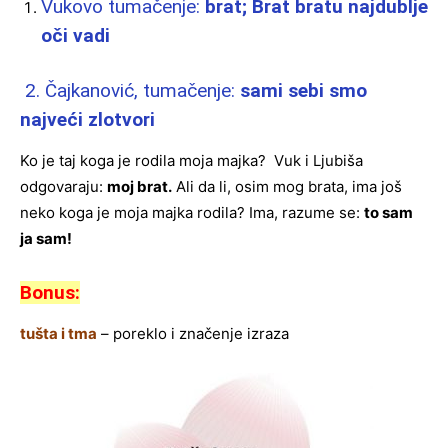
Vukovo tumačenje:
brat; Brat
bratu najdublje
oči vadi
2. Čajkanović, tumačenje:
sami sebi smo
najveći zlotvori
Ko je taj koga je rodila moja majka? Vuk i Ljubiša
odgovaraju:
moj brat.
Ali da li, osim mog brata, ima još
neko koga je moja majka rodila? Ima, razume se:
to sam
ja sam!
Bonus:
tušta i tma
– poreklo i značenje izraza