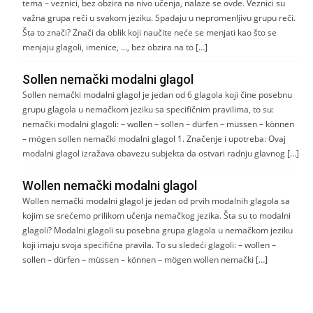
tema – veznici, bez obzira na nivo učenja, nalaze se ovde. Veznici su
važna grupa reči u svakom jeziku. Spadaju u nepromenljivu grupu reči.
Šta to znači? Znači da oblik koji naučite neće se menjati kao što se
menjaju glagoli, imenice, …, bez obzira na to […]
Sollen nemački modalni glagol
Sollen nemački modalni glagol je jedan od 6 glagola koji čine posebnu
grupu glagola u nemačkom jeziku sa specifičnim pravilima, to su:
nemački modalni glagoli: – wollen – sollen – dürfen – müssen – können
– mögen sollen nemački modalni glagol 1. Značenje i upotreba: Ovaj
modalni glagol izražava obavezu subjekta da ostvari radnju glavnog […]
Wollen nemački modalni glagol
Wollen nemački modalni glagol je jedan od prvih modalnih glagola sa
kojim se srećemo prilikom učenja nemačkog jezika. Šta su to modalni
glagoli? Modalni glagoli su posebna grupa glagola u nemačkom jeziku
koji imaju svoja specifična pravila. To su sledeći glagoli: – wollen –
sollen – dürfen – müssen – können – mögen wollen nemački […]