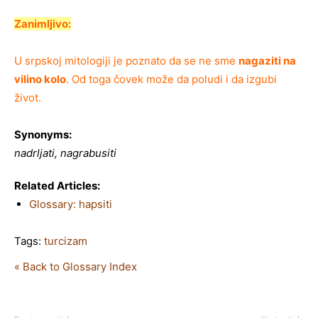
Zanimljivo:
U srpskoj mitologiji je poznato da se ne sme
nagaziti na
vilino kolo
. Od toga čovek može da poludi i da izgubi
život.
Synonyms:
nadrljati, nagrabusiti
Related Articles:
Glossary: hapsiti
Tags:
turcizam
« Back to Glossary Index