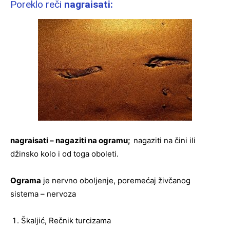
Poreklo reči
nagraisati:
nagraisati – nagaziti na ogramu;
nagaziti na čini ili
džinsko kolo i od toga oboleti.
Ograma
je nervno oboljenje, poremećaj živčanog
sistema – nervoza
Škaljić, Rečnik turcizama