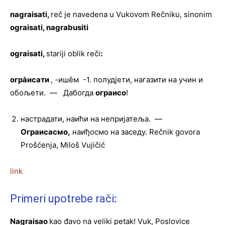
nagraisati,
reč je navedena u Vukovom Rečniku, sinonim
ograisati, nagrabusiti
ograisati,
stariji oblik reči
:
огра̀исати
, -ише̄м -1. полудјети, нагазити на учин и
обољети. — Дабогда
ограисо
!
настрадати, наићи на непријатеља. —
Ограисасмо,
наиђосмо на заседу. Rečnik govora
Prošćenja, Miloš Vujičić
link
Primeri upotrebe rači
:
Nagraisao
kao đavo na veliki petak! Vuk, Poslovice