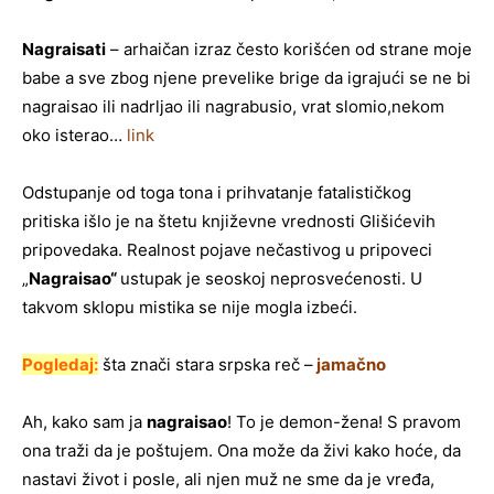
Nagraisati
– arhaičan izraz često korišćen od strane moje
babe a sve zbog njene prevelike brige da igrajući se ne bi
nagraisao ili nadrljao ili nagrabusio, vrat slomio,nekom
oko isterao…
link
Odstupanje od toga tona i prihvatanje fatalističkog
pritiska išlo je na štetu književne vrednosti Glišićevih
pripovedaka. Realnost pojave nečastivog u pripoveci
„
Nagraisao“
ustupak je seoskoj neprosvećenosti. U
takvom sklopu mistika se nije mogla izbeći.
Pogledaj:
šta znači stara srpska reč –
jamačno
Ah, kako sam ja
nagraisao
! To je demon-žena! S pravom
ona traži da je poštujem. Ona može da živi kako hoće, da
nastavi život i posle, ali njen muž ne sme da je vređa,