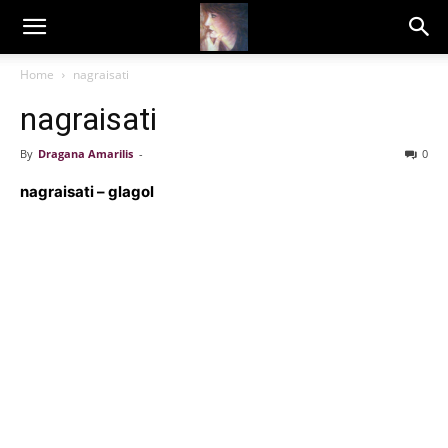
Dragana
Home
nagraisati
nagraisati
Amarilis
By
Dragana Amarilis
-
0
nagraisati – glagol