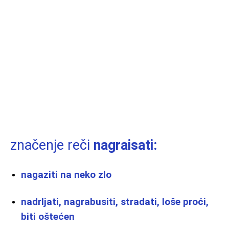
značenje reči
nagraisati:
nagaziti na neko zlo
nadrljati, nagrabusiti, stradati, loše proći,
biti oštećen