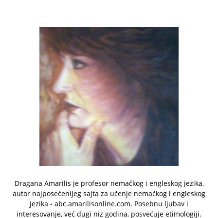
Dragana Amarilis je profesor nemačkog i engleskog jezika,
autor najposećenijeg sajta za učenje nemačkog i engleskog
jezika - abc.amarilisonline.com. Posebnu ljubav i
interesovanje, već dugi niz godina, posvećuje etimologiji.