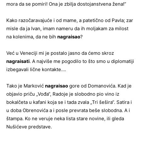
mora da se pomiri! Ona je zbilja dostojanstvena žena!“
Kako razočaravajuće i od mame, a patetično od Pavla; zar
misle da ja Ivan, imam nameru da ih moljakam za milost
na kolenima, da ne bih
nagraisao
?
Već u Veneciji mi je postalo jasno da ćemo skroz
nagraisati
. A najviše me pogodilo to što smo u diplomatiji
izbegavali lične kontakte….
Tako je Marković
nagraisao
gore od Domanovića. Kad je
objavio priču „Vođa“, Radoje je slobodno pio vino iz
bokalčeta u kafani koja se i tada zvala „Tri šešira“. Satira i
u doba Obrenovića a i posle prevrata beše slobodna. A i
štampa. Ko ne veruje neka lista stare novine, ili gleda
Nušićeve predstave.