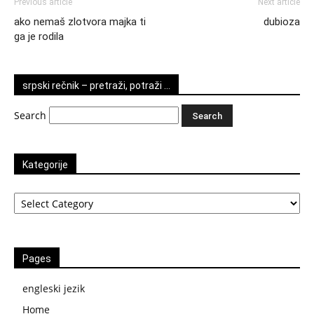
Previous article
Next article
ako nemaš zlotvora majka ti
dubioza
ga je rodila
srpski rečnik – pretraži, potraži …
Search
Kategorije
Kategorije
Pages
engleski jezik
Home