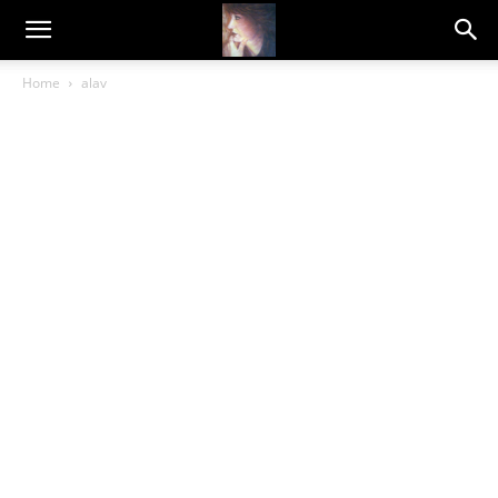
Dragana
Home
alav
Amarilis