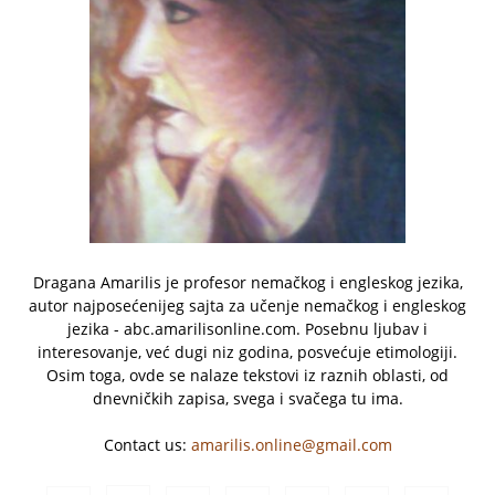
Dragana Amarilis je profesor nemačkog i engleskog jezika,
autor najposećenijeg sajta za učenje nemačkog i engleskog
jezika - abc.amarilisonline.com. Posebnu ljubav i
interesovanje, već dugi niz godina, posvećuje etimologiji.
Osim toga, ovde se nalaze tekstovi iz raznih oblasti, od
dnevničkih zapisa, svega i svačega tu ima.
Contact us:
amarilis.online@gmail.com