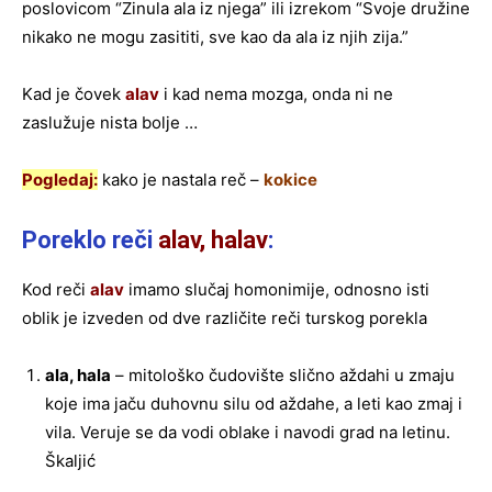
poslovicom “Zinula ala iz njega” ili izrekom “Svoje družine
nikako ne mogu zasititi, sve kao da ala iz njih zija.”
Kad je čovek
alav
i kad nema mozga, onda ni ne
zaslužuje nista bolje …
Pogledaj:
kako je nastala reč –
kokice
Poreklo reči
alav, halav
:
Kod reči
alav
imamo slučaj homonimije, odnosno isti
oblik je izveden od dve različite reči turskog porekla
ala, hala
– mitološko čudovište slično aždahi u zmaju
koje ima jaču duhovnu silu od aždahe, a leti kao zmaj i
vila. Veruje se da vodi oblake i navodi grad na letinu.
Škaljić