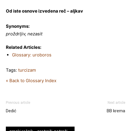
Od iste osnove izvedena reč – aljkav
Synonyms:
proždrljiv, nezasit
Related Articles:
Glossary: uroboros
Tags:
turcizam
« Back to Glossary Index
Previous article
Next article
Dedić
BB krema