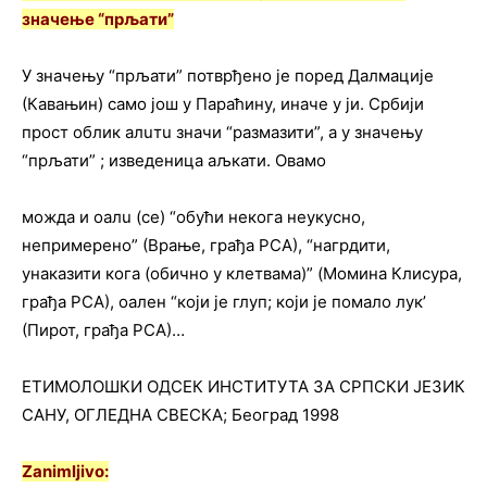
значење “прљати”
У значењу “прљати” потврђено је поред Далмације
(Кавањин) само још у Параћину, иначе у ји. Србији
прост облик алuтu значи “размазити”, а у значењу
“прљати” ; изведеница аљкати. Овамо
можда и оалu (се) “обући некога неукусно,
непримерено” (Врање, грађа РСА), “нагрдити,
унаказити кога (обично у клетвама)” (Момина Клисура,
грађа РСА), оален “који је глуп; који је помало лук’
(Пирот, грађа РСА)…
ЕТИМОЛОШКИ ОДСЕК ИНСТИТУТА ЗА СРПСКИ ЈЕЗИК
САНУ, ОГЛЕДНА СВЕСКА; Београд 1998
Zanimljivo: