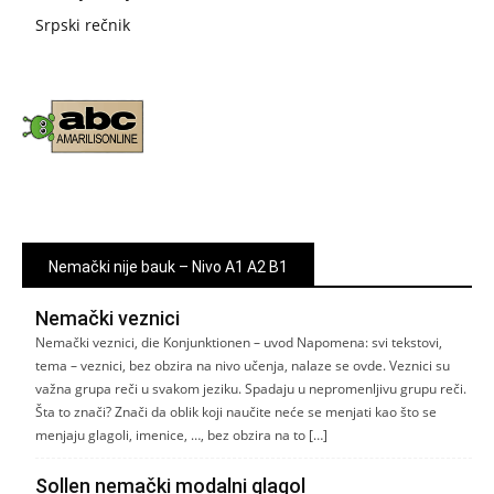
Srpski rečnik
Nemački nije bauk – Nivo A1 A2 B1
Nemački veznici
Nemački veznici, die Konjunktionen – uvod Napomena: svi tekstovi,
tema – veznici, bez obzira na nivo učenja, nalaze se ovde. Veznici su
važna grupa reči u svakom jeziku. Spadaju u nepromenljivu grupu reči.
Šta to znači? Znači da oblik koji naučite neće se menjati kao što se
menjaju glagoli, imenice, …, bez obzira na to […]
Sollen nemački modalni glagol