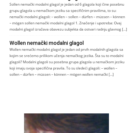
Sollen nemački modalni glagol je jedan od 6 glagola koji čine posebnu
grupu glagola u nemačkom jeziku sa specifičnim pravilima, to su:
nemački modalni glagoli: – wollen – sollen – dürfen – müssen – können
– mögen sollen nemački modalni glagol 1. Značenje i upotreba: Ovaj
modalni glagol izražava obavezu subjekta da ostvari radnju glavnog […]
Wollen nemački modalni glagol
Wollen nemački modalni glagol je jedan od prvih modalnih glagola sa
kojim se srećemo prilikom učenja nemačkog jezika. Šta su to modalni
glagoli? Modalni glagoli su posebna grupa glagola u nemačkom jeziku
koji imaju svoja specifična pravila. To su sledeći glagoli: – wollen –
sollen – dürfen – müssen – können – mögen wollen nemački […]