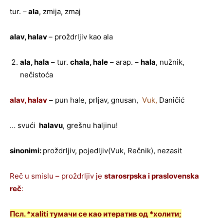
tur. –
ala
, zmija, zmaj
alav, halav
– proždrljiv kao ala
ala, hala
– tur.
chala, hale
– arap. –
hala
, nužnik,
nečistoća
alav, halav
–
pun hale, prljav, gnusan,
Vuk,
Daničić
… svući
halavu
, grešnu haljinu!
sinonimi:
proždrljiv, pojedljiv(Vuk, Rečnik), nezasit
Reč u smislu – proždrljiv je
starosrpska i praslovenska
reč
:
Псл. *xaliti тумачи се као итератив од *холити;