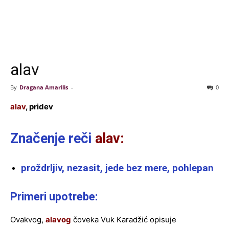
alav
By
Dragana Amarilis
-
0
alav
, pridev
Značenje reči
alav:
proždrljiv, nezasit, jede bez mere, pohlepan
Primeri upotrebe:
Ovakvog,
alavog
čoveka Vuk Karadžić opisuje