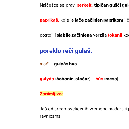
Najčešće se pravi
perkelt,
tipičan gušći gu
paprikaš,
koje je
jače začinjen paprikom
i 
postoji i
slabije začinjena
verzija
tokanji
kod
poreklo reči gulaš:
mađ.
–
gulyás hús
gulyás
(
čobanin, stočar
) +
hús
(
meso
)
Zanimljivo:
Još od srednjovekovnih vremena mađarski p
ravnicama.