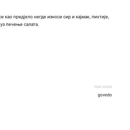
е као предјело негде износи сир и кајмак, пихтије,
 уз печење салата.
Next article
govedo