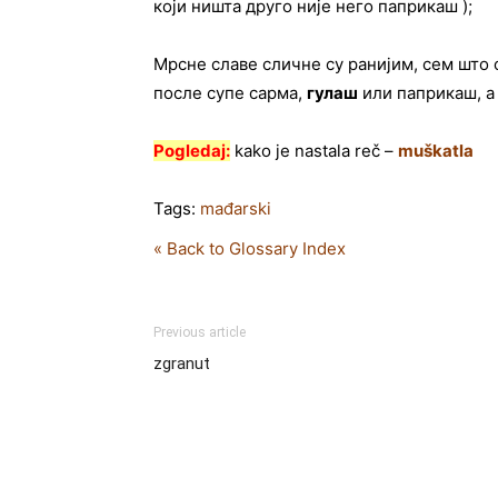
који ништа друго није него паприкаш );
Мрсне славе сличне су ранијим, сем што с
после супе сарма,
гулаш
или паприкаш, а
Pogledaj:
kako je nastala reč –
muškatla
Tags:
mađarski
« Back to Glossary Index
Previous article
zgranut