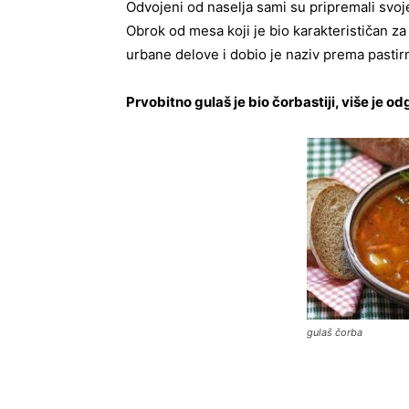
Odvojeni od naselja sami su pripremali svoj
Obrok od mesa koji je bio karakterističan 
urbane delove i dobio je naziv prema pastirm
Prvobitno gulaš je bio čorbastiji, više je 
gulaš čorba