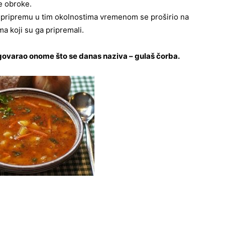
e obroke.
za pripremu u tim okolnostima vremenom se proširio na
a koji su ga pripremali.
odgovarao onome što se danas naziva – gulaš čorba.