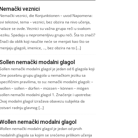
Nemački veznici
Nemački veznici, die Konjunktionen – uvod Napomena:
svi tekstovi, tema – veznici, bez obzira na nivo učenja,
nalaze se ovde. Veznici su važna grupa reči u svakom
jeziku. Spadaju u nepromenljivu grupu reči. Šta to znači?
Znači da oblik koji naučite neće se menjati kao što se
menjaju glagoli, imenice, …, bez obzira na to […]
Sollen nemački modalni glagol
Sollen nemački modalni glagol je jedan od 6 glagola koji
čine posebnu grupu glagola u nemačkom jeziku sa
specifičnim pravilima, to su: nemački modalni glagoli: –
wollen – sollen – dürfen – müssen – können – mögen
sollen nemački modalni glagol 1. Značenje i upotreba:
Ovaj modalni glagol izražava obavezu subjekta da
ostvari radnju glavnog […]
Wollen nemački modalni glagol
Wollen nemački modalni glagol je jedan od prvih
modalnih glagola sa kojim se srećemo prilikom učenja