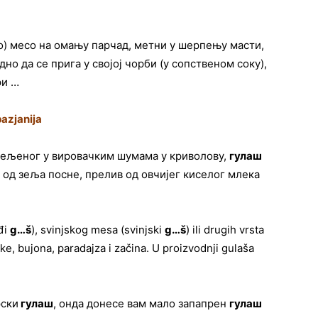
рто) месо на омању парчад, метни у шерпењу масти,
дно да се прига у својој чорби (у сопственом соку),
ри …
azjanija
рељеног у вировачким шумама у криволову,
гулаш
 од зеља посне, прелив од овчијег киселог млека
đi
g…š
), svinjskog mesa (svinjski
g…š
) ili drugih vrsta
rške, bujona, paradajza i začina. U proizvodnji gulaša
рски
гулаш
, онда донесе вам мало запапрен
гулаш