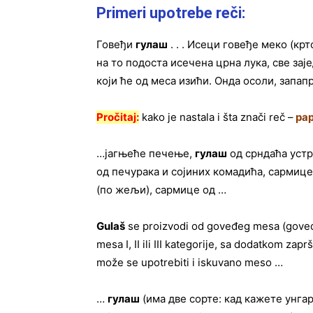
Primeri upotrebe reči:
Говеђи
гулаш
. . . Исеци говеђе меко (к
на то подоста исечена црна лука, све заје
који ће од меса изићи. Онда осоли, запап
Pročitaj:
kako je nastala i šta znači reč –
pap
…јагњеће печење,
гулаш
од срндаћа уст
од печурака и сојиних комадића, сармице
(по жељи), сармице од …
Gulaš
se proizvodi od goveđeg mesa (gove
mesa I, II ili III kategorije, sa dodatkom zap
može se upotrebiti i iskuvano meso …
…
гулаш
(има две сорте: кад кажете унга