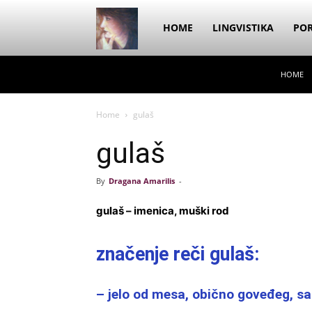
Dragana
HOME
LINGVISTIKA
POR
HOME
Amarilis
Home
gulaš
gulaš
By
Dragana Amarilis
-
gulaš – imenica, muški rod
značenje reči gulaš:
– jelo od mesa, obično goveđeg, sa