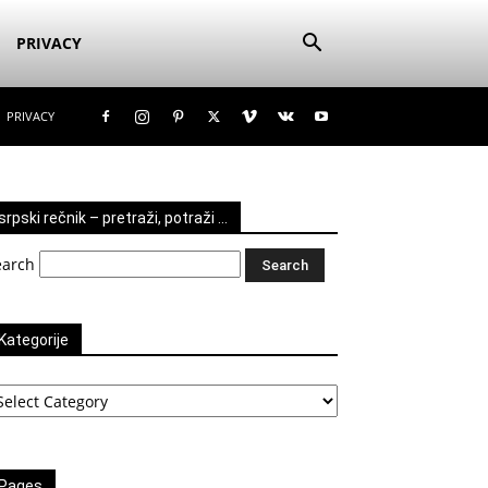
PRIVACY
PRIVACY
srpski rečnik – pretraži, potraži …
earch
Kategorije
tegorije
Pages