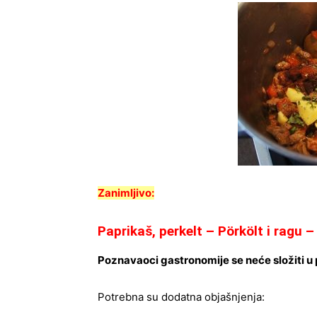
Zanimljivo:
Paprikaš, perkelt – Pörkölt i ragu 
Poznavaoci gastronomije se neće složiti u 
Potrebna su dodatna objašnjenja: