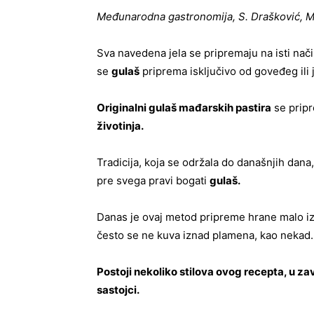
Međunarodna gastronomija, S. Drašković, Ma
Sva navedena jela se pripremaju na isti nači
se
gulaš
priprema isključivo od goveđeg ili
Originalni gulaš mađarskih pastira
se prip
životinja.
Tradicija, koja se održala do današnjih dana
pre svega pravi bogati
gulaš.
Danas je ovaj metod pripreme hrane malo i
često se ne kuva iznad plamena, kao nekad.
Postoji nekoliko stilova ovog recepta, u zavi
sastojci.