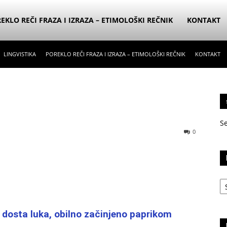
EKLO REČI FRAZA I IZRAZA – ETIMOLOŠKI REČNIK
KONTAKT
LINGVISTIKA
POREKLO REČI FRAZA I IZRAZA – ETIMOLOŠKI REČNIK
KONTAKT
S
0
Ka
 dosta luka, obilno začinjeno paprikom