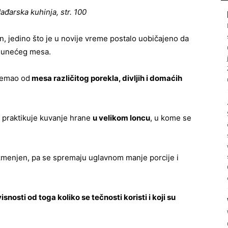
đarska kuhinja, str. 100
n, jedino što je u novije vreme postalo uobičajeno da
 junećeg mesa.
remao od
mesa različitog porekla, divljih i domaćih
, praktikuje kuvanje hrane
u velikom loncu
, u kome se
zmenjen, pa se spremaju uglavnom manje porcije i
snosti od toga koliko se tečnosti koristi i koji su