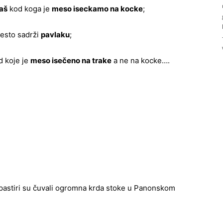
laš
kod koga je
meso iseckamo na kocke
;
često sadrži
pavlaku
;
 koje je
meso isečeno na trake
a ne na kocke….
astiri su čuvali ogromna krda stoke u Panonskom