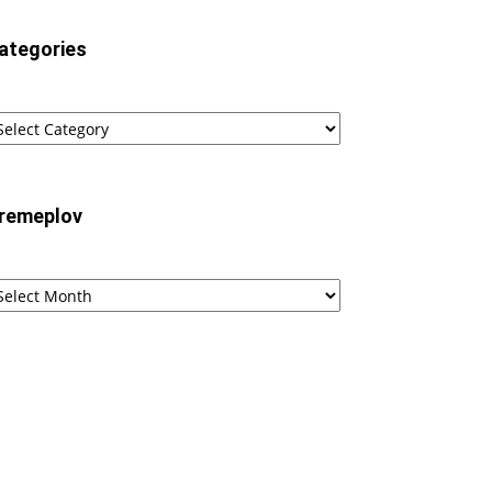
ategories
tegories
remeplov
remeplov