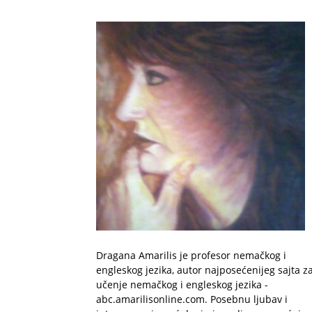
Dragana Amarilis je profesor nemačkog i
engleskog jezika, autor najposećenijeg sajta z
učenje nemačkog i engleskog jezika -
abc.amarilisonline.com. Posebnu ljubav i