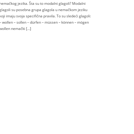
nemačkog jezika. Šta su to modalni glagoli? Modalni
glagoli su posebna grupa glagola u nemačkom jeziku
koji imaju svoja specifična pravila. To su sledeći glagoli:
– wollen – sollen – dürfen – müssen – können – mögen
wollen nemački […]