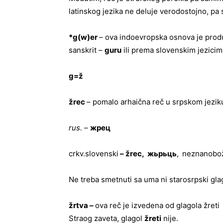
latinskog jezika ne deluje verodostojno, pa
*g(w)er
– ova indoevropska osnova je produ
sanskrit –
guru
ili prema slovenskim jezici
g=ž
žrec
– pomalo arhaična reč u srpskom jezik
rus. –
жрец
crkv.slovenski
– žrec,
жьрьць
,
neznanobož
Ne treba smetnuti sa uma ni starosrpski gl
žrtva –
ova reč je izvedena od glagola žreti
Straog zaveta, glagol
žreti
nije.