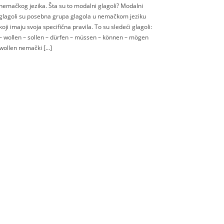
nemačkog jezika. Šta su to modalni glagoli? Modalni
glagoli su posebna grupa glagola u nemačkom jeziku
koji imaju svoja specifična pravila. To su sledeći glagoli:
– wollen – sollen – dürfen – müssen – können – mögen
wollen nemački […]