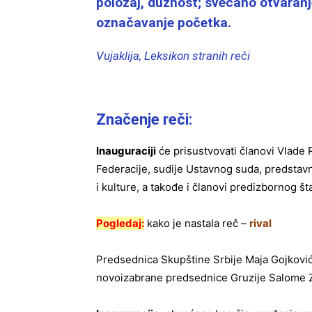
položaj, dužnost; svečano otvaranj
označavanje početka.
Vujaklija, Leksikon stranih reči
Značenje reči:
Inauguraciji
će prisustvovati članovi Vlade
Federacije, sudije Ustavnog suda, predstavni
i kulture, a takođe i članovi predizbornog št
Pogledaj:
kako je nastala reč –
rival
Predsednica Skupštine Srbije Maja Gojković
novoizabrane predsednice Gruzije Salome Zu