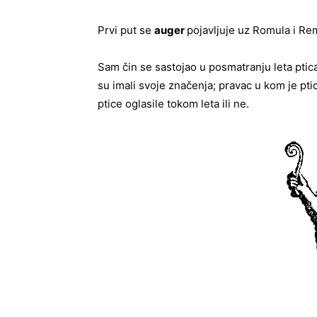
Prvi put se
auger
pojavljuje uz Romula i Rem
Sam čin se sastojao u posmatranju leta ptic
su imali svoje značenja; pravac u kom je ptic
ptice oglasile tokom leta ili ne.