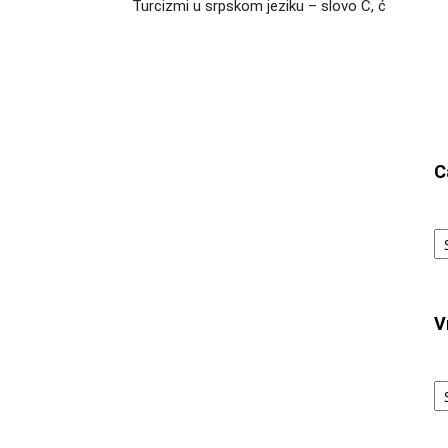
Turcizmi u srpskom jeziku – slovo Ć, ć
C
Ca
V
V