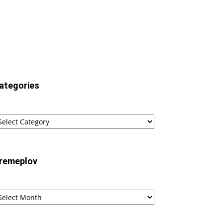
ategories
tegories
remeplov
remeplov