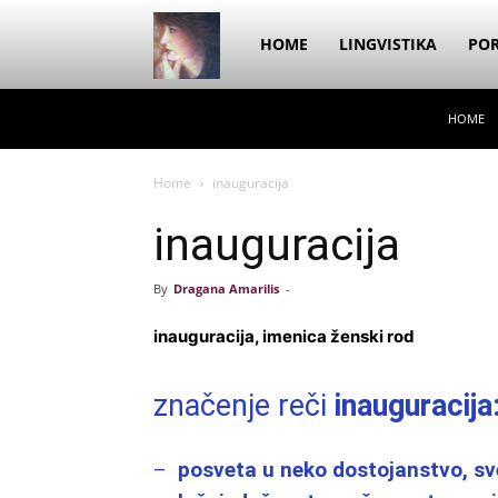
Dragana
HOME
LINGVISTIKA
POR
HOME
Amarilis
Home
inauguracija
inauguracija
By
Dragana Amarilis
-
inauguracija, imenica ženski rod
značenje reči
inauguracija
–
posveta u neko dostojanstvo, sv