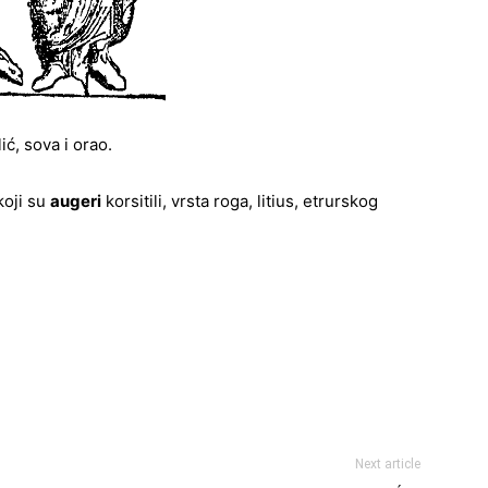
ć, sova i orao.
koji su
augeri
korsitili, vrsta roga, litius, etrurskog
Next article