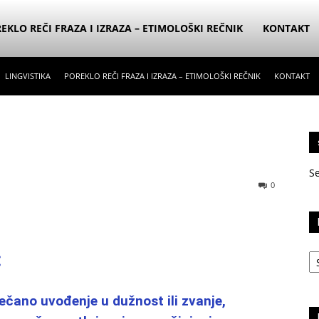
EKLO REČI FRAZA I IZRAZA – ETIMOLOŠKI REČNIK
KONTAKT
LINGVISTIKA
POREKLO REČI FRAZA I IZRAZA – ETIMOLOŠKI REČNIK
KONTAKT
S
0
Ka
:
ečano uvođenje u dužnost ili zvanje,