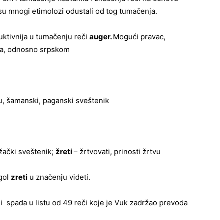
 su mnogi etimolozi odustali od tog tumačenja.
ktivnija u tumačenju reči
auger.
Mogući pravac,
ma, odnosno srpskom
u, šamanski, paganski sveštenik
ački sveštenik;
žreti
– žrtvovati, prinosti žrtvu
agol
zreti
u značenju videti.
 i spada u listu od 49 reči koje je Vuk zadržao prevoda