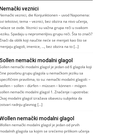
Nemački veznici
Nemački veznici, die Konjunktionen – uvod Napomena:
svi tekstovi, tema – veznici, bez obzira na nivo učenja,
nalaze se ovde. Veznici su važna grupa reči u svakom
jeziku. Spadaju u nepromenljivu grupu reči. Šta to znači?
Znači da oblik koji naučite neće se menjati kao što se
menjaju glagoli, imenice, …, bez obzira na to […]
Sollen nemački modalni glagol
Sollen nemački modalni glagol je jedan od 6 glagola koji
čine posebnu grupu glagola u nemačkom jeziku sa
specifičnim pravilima, to su: nemački modalni glagoli: –
wollen – sollen – dürfen – müssen – können – mögen
sollen nemački modalni glagol 1. Značenje i upotreba:
Ovaj modalni glagol izražava obavezu subjekta da
ostvari radnju glavnog […]
Wollen nemački modalni glagol
Wollen nemački modalni glagol je jedan od prvih
modalnih glagola sa kojim se srećemo prilikom učenja