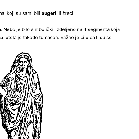
a, koji su sami bili
augeri
ili žreci.
a. Nebo je bilo simbolički izdeljeno na 4 segmenta koja
a letela je takođe tumačen. Važno je bilo da li su se