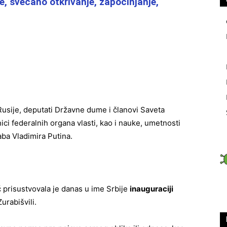
e, svečano otkrivanje, započinjanje,
 Rusije, deputati Državne dume i članovi Saveta
ci federalnih organa vlasti, kao i nauke, umetnosti
aba Vladimira Putina.
 prisustvovala je danas u ime Srbije
inauguraciji
rabišvili.