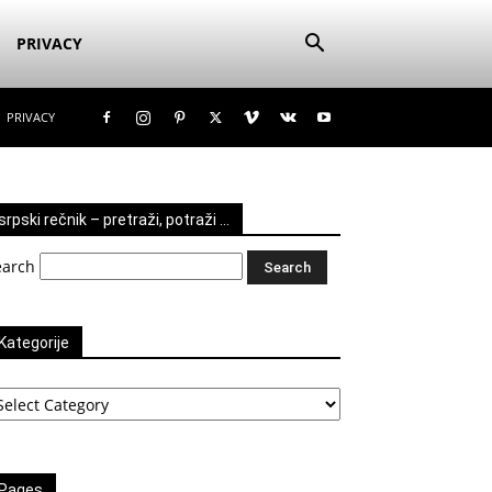
PRIVACY
PRIVACY
srpski rečnik – pretraži, potraži …
earch
Kategorije
tegorije
Pages