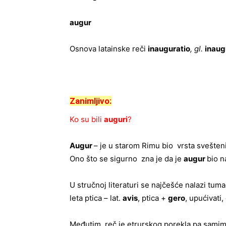
augur
Osnova latainske reči
inauguratio
, gl.
i
naug
Zanimljivo:
Ko su bili
auguri
?
Augur
– je u starom Rimu bio vrsta svešteni
Ono što se sigurno zna je da je
augur
bio n
U stručnoj literaturi se najčešće nalazi tum
leta ptica – lat.
avis
, ptica +
gero
, upućivati,
Međutim, reč je etrurskog porekla pa samim