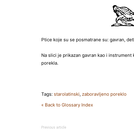
Ptice koje su se posmatrane su: gavran, detli
Na slici je prikazan gavran kao i instrument 
porekla.
Tags:
starolatinski
,
zaboravljeno poreklo
« Back to Glossary Index
Previous article