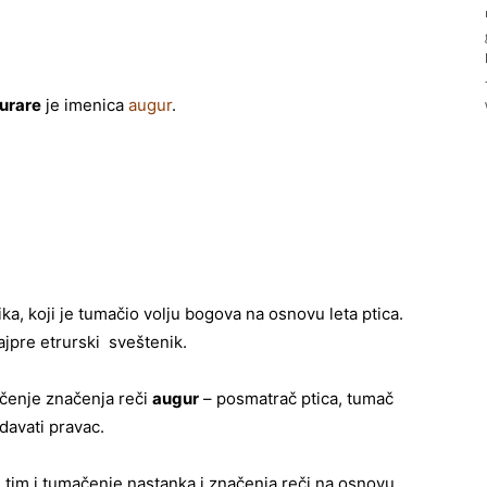
urare
je imenica
augur
.
ka, koji je tumačio volju bogova na osnovu leta ptica.
ajpre etrurski sveštenik.
ačenje značenja reči
augur
– posmatrač ptica, tumač
 davati pravac.
 tim i tumačenje nastanka i značenja reči na osnovu