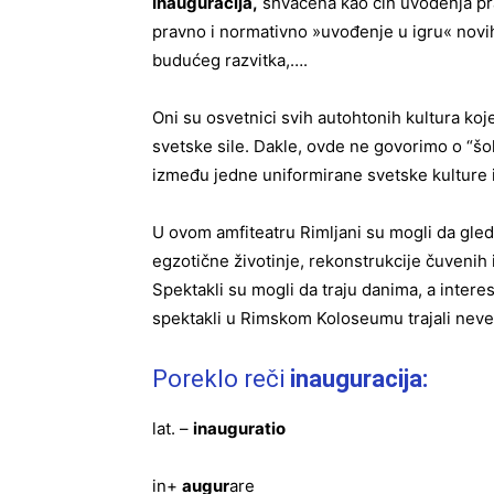
Inauguracija
,
shvaćena kao čin uvođenja pr
pravno i normativno »uvođenje u igru« novi
budućeg razvitka,….
Oni su osvetnici svih autohtonih kultura ko
svetske sile. Dakle, ovde ne govorimo o “šok
između jedne uniformirane svetske kulture i
U ovom amfiteatru Rimljani su mogli da gled
egzotične životinje, rekonstrukcije čuvenih i
Spektakli su mogli da traju danima, a intere
spektakli u Rimskom Koloseumu trajali neve
Poreklo reči
inauguracija:
lat. –
inauguratio
in+
augur
are