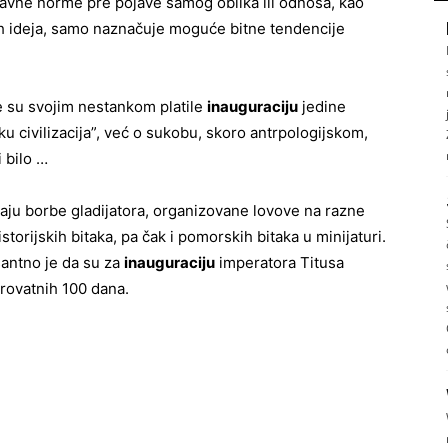
avne norme pre pojave samog oblika ili odnosa, kao
h ideja, samo naznačuje moguće bitne tendencije
je su svojim nestankom platile
inauguracij
u
jedine
u civilizacija”, već o sukobu, skoro antrpologijskom,
 bilo …
aju borbe gladijatora, organizovane lovove na razne
storijskih bitaka, pa čak i pomorskih bitaka u minijaturi.
santno je da su za
inauguraciju
imperatora Titusa
rovatnih 100 dana.