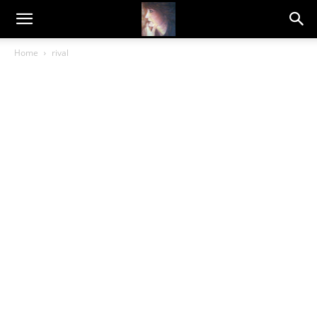
Dragana
Home
rival
Amarilis