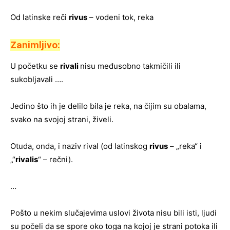
Od latinske reči
rivus
– vodeni tok, reka
Zanimljivo:
U početku se
rivali
nisu međusobno takmičili ili
sukobljavali ….
Jedino što ih je delilo bila je reka, na čijim su obalama,
svako na svojoj strani, živeli.
Otuda, onda, i naziv rival (od latinskog
rivus
– „reka“ i
„“
rivalis
“ – rečni).
…
Pošto u nekim slučajevima uslovi života nisu bili isti, ljudi
su počeli da se spore oko toga na kojoj je strani potoka ili