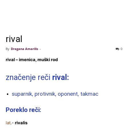
rival
By
Dragana Amarilis
-
0
rival – imenica, muški rod
značenje reči
rival:
suparnik, protivnik, oponent, takmac
Poreklo reči:
lat
.-
rivalis