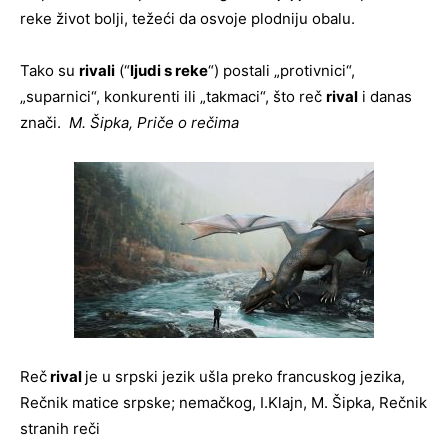
reke život bolji, težeći da osvoje plodniju obalu.
Tako su
rivali
(“
ljudi s reke
“) postali „protivnici“,
„suparnici“, konkurenti ili „takmaci“, što reč
rival
i danas
znači.
M. Šipka, Priče o rečima
Reč
rival
je u srpski jezik ušla preko francuskog jezika,
Rečnik matice srpske; nemačkog, I.Klajn, M. Šipka, Rečnik
stranih reči