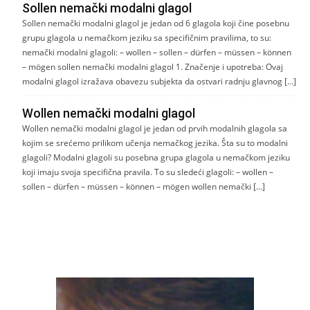
Sollen nemački modalni glagol
Sollen nemački modalni glagol je jedan od 6 glagola koji čine posebnu
grupu glagola u nemačkom jeziku sa specifičnim pravilima, to su:
nemački modalni glagoli: – wollen – sollen – dürfen – müssen – können
– mögen sollen nemački modalni glagol 1. Značenje i upotreba: Ovaj
modalni glagol izražava obavezu subjekta da ostvari radnju glavnog […]
Wollen nemački modalni glagol
Wollen nemački modalni glagol je jedan od prvih modalnih glagola sa
kojim se srećemo prilikom učenja nemačkog jezika. Šta su to modalni
glagoli? Modalni glagoli su posebna grupa glagola u nemačkom jeziku
koji imaju svoja specifična pravila. To su sledeći glagoli: – wollen –
sollen – dürfen – müssen – können – mögen wollen nemački […]