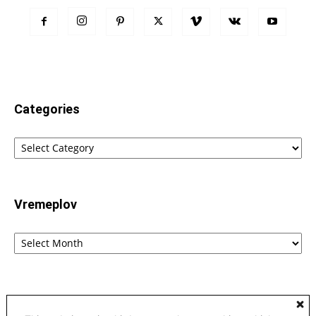
Categories
Categories
Vremeplov
Vremeplov
Home
Lingvistika
Poreklo reči fraza i izraza – etimološki rečnik