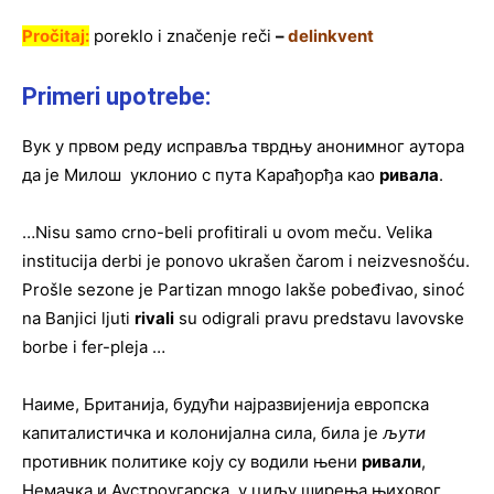
Pročitaj:
poreklo i značenje reči
–
delinkvent
Primeri upotrebe:
Вук у првом реду исправља тврдњу анонимног аутора
да је Милош уклонио с пута Карађорђа као
ривала
.
…Nisu samo crno-beli profitirali u ovom meču. Velika
institucija derbi je ponovo ukrašen čarom i neizvesnošću.
Prošle sezone je Partizan mnogo lakše pobeđivao, sinoć
na Banjici ljuti
rivali
su odigrali pravu predstavu lavovske
borbe i fer-pleja …
Наиме, Британија, будући најразвијенија европска
капиталистичка и колонијална сила, била је
љути
противник политике коју су водили њени
ривали
,
Немачка и Аустроугарска, у циљу ширења њиховог