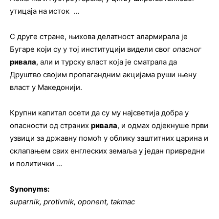
утицаја на исток …
С друге стране, њихова делатност алармирала је
Бугаре који су у тој институцији видели свог
опасног
ривала
, али и турску власт која је сматрала да
Друштво својим пропагандним акцијама руши њену
власт у Македонији.
Крупни капитал осети да су му најсветија добра у
опасности од страних
ривала
, и одмах одјекнуше први
узвици за државну помоћ у облику заштитних царина и
склапањем свих енглеских земаља у један привредни
и политички …
Synonyms:
suparnik, protivnik, oponent, takmac