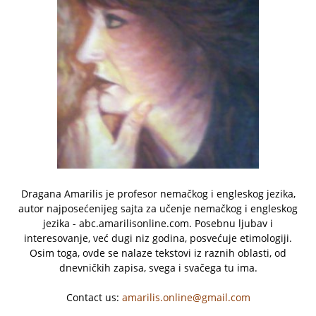
Dragana Amarilis je profesor nemačkog i engleskog jezika,
autor najposećenijeg sajta za učenje nemačkog i engleskog
jezika - abc.amarilisonline.com. Posebnu ljubav i
interesovanje, već dugi niz godina, posvećuje etimologiji.
Osim toga, ovde se nalaze tekstovi iz raznih oblasti, od
dnevničkih zapisa, svega i svačega tu ima.
Contact us:
amarilis.online@gmail.com