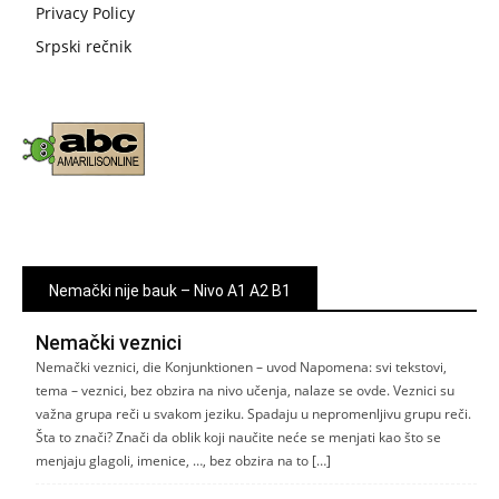
Privacy Policy
Srpski rečnik
Nemački nije bauk – Nivo A1 A2 B1
Nemački veznici
Nemački veznici, die Konjunktionen – uvod Napomena: svi tekstovi,
tema – veznici, bez obzira na nivo učenja, nalaze se ovde. Veznici su
važna grupa reči u svakom jeziku. Spadaju u nepromenljivu grupu reči.
Šta to znači? Znači da oblik koji naučite neće se menjati kao što se
menjaju glagoli, imenice, …, bez obzira na to […]