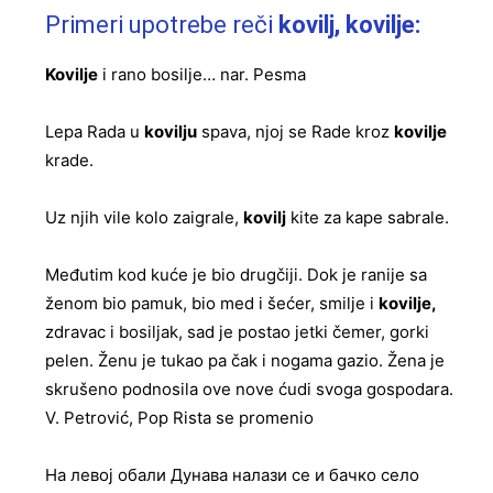
Primeri upotrebe reči
kovilj, kovilje:
Kovilje
i rano bosilje… nar. Pesma
Lepa Rada u
kovilju
spava, njoj se Rade kroz
kovilje
krade.
Uz njih vile kolo zaigrale,
kovilj
kite za kape sabrale.
Međutim kod kuće je bio drugčiji. Dok je ranije sa
ženom bio pamuk, bio med i šećer, smilje i
kovilje,
zdravac i bosiljak, sad je postao jetki čemer, gorki
pelen. Ženu je tukao pa čak i nogama gazio. Žena je
skrušeno podnosila ove nove ćudi svoga gospodara.
V. Petrović, Pop Rista se promenio
На левој обали Дунава налази се и бачко село