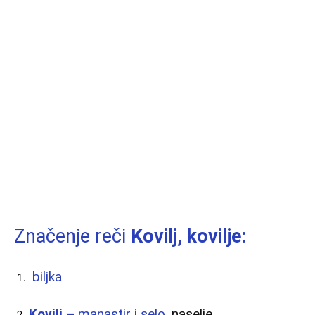
Značenje reči
Kovilj, kovilje:
biljka
Kovilj –
manastir i selo,
naselje