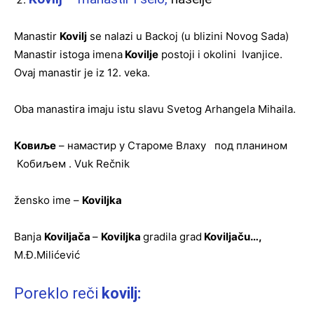
Manastir
Kovilj
se nalazi u Backoj (u blizini Novog Sada)
Manastir istoga imena
Kovilje
postoji i okolini Ivanjice.
Ovaj manastir je iz 12. veka.
Oba manastira imaju istu slavu Svetog Arhangela Mihaila.
Ковиље
– намастир у Староме Влаху под планином
Кобиљем . Vuk Rečnik
žensko ime –
Koviljka
Banja
Koviljača
–
Koviljka
gradila grad
Koviljaču…,
M.Đ.Milićević
Poreklo reči
kovilj: