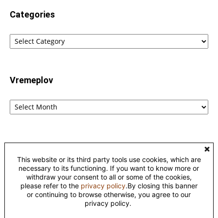
Categories
Categories
Vremeplov
Vremeplov
Home
Lingvistika
Poreklo reči fraza i izraza – etimološki rečnik
This website or its third party tools use cookies, which are
Kontakt
Privacy
necessary to its functioning. If you want to know more or
withdraw your consent to all or some of the cookies,
please refer to the
privacy policy
.By closing this banner
©
or continuing to browse otherwise, you agree to our
This work is licensed under a
Creative Commons Attribution-
privacy policy.
NonCommercial-NoDerivatives 4.0 International License
.