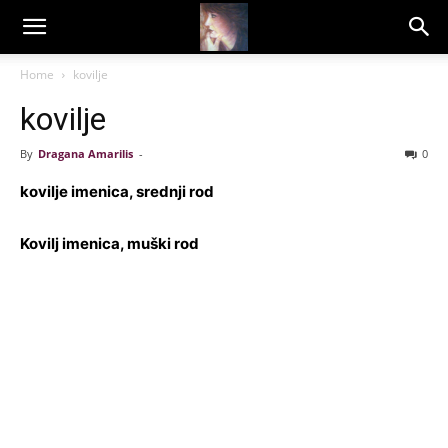
Dragana
Home
kovilje
kovilje
Amarilis
By
Dragana Amarilis
-
0
kovilje imenica, srednji rod
Kovilj imenica, muški rod