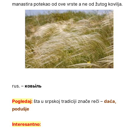
manastira potekao od ove vrste a ne od žutog kovilja.
rus. –
ковы́ль
Pogledaj:
šta u srpskoj tradiciji znače reči –
daća,
podušje
Interesantno: