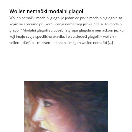
Wollen nemački modalni glagol
Wollen nemački modalni glagol je jedan od prvih modalnih glagola sa
kojim se srećemo prilikom učenja nemačkog jezika. Šta su to modalni
glagoli? Modalni glagoli su posebna grupa glagola u nemačkom jeziku
koji imaju svoja specifična pravila. To su sledeći glagoli: – wollen –
sollen – dürfen – müssen – können – mögen wollen nemački […]