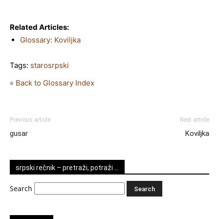
Related Articles:
Glossary: Koviljka
Tags:
starosrpski
« Back to Glossary Index
Previous article
Next article
gusar
Koviljka
srpski rečnik – pretraži, potraži …
Search