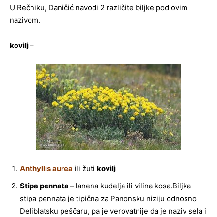
U Rečniku, Daničić navodi 2 različite biljke pod ovim
nazivom.
kovilj
–
Anthyllis aurea
ili žuti
kovilj
Stipa pennata –
lanena kudelja ili vilina kosa.Biljka
stipa pennata je tipična za Panonsku niziju odnosno
Deliblatsku peščaru, pa je verovatnije da je naziv sela i