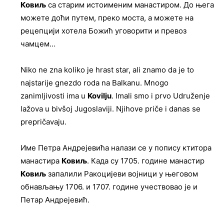
Ковиљ
са старим истоименим манастиром. До њега
можете доћи путем, преко моста, а можете на
рецепцији хотела Божић уговорити и превоз
чамцем…
Niko ne zna koliko je hrast star, ali znamo da je to
najstarije gnezdo roda na Balkanu. Mnogo
zanimljivosti ima u
Kovilju
. Imali smo i prvo Udruženje
lažova u bivšoj Jugoslaviji. Njihove priče i danas se
prepričavaju.
Име Петра Андрејевића налази се у попису ктитора
манастира
Ковиљ
. Када су 1705. године манастир
Ковиљ
запалили Ракоцијеви војници у његовом
обнављању 1706. и 1707. године учествовао је и
Петар Андрејевић.