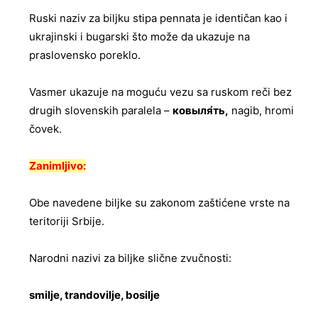
Ruski naziv za biljku stipa pennata je identičan kao i
ukrajinski i bugarski što može da ukazuje na
praslovensko poreklo.
Vasmer ukazuje na moguću vezu sa ruskom reči bez
drugih slovenskih paralela –
ковыля́ть,
nagib, hromi
čovek.
Zanimljivo:
Obe navedene biljke su zakonom zaštićene vrste na
teritoriji Srbije.
Narodni nazivi za biljke slične zvučnosti:
smilje, trandovilje, bosilje