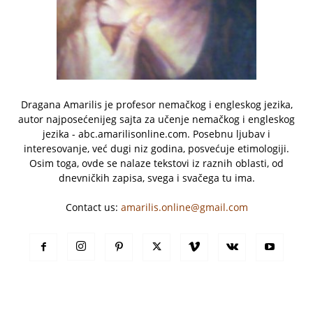
Dragana Amarilis je profesor nemačkog i engleskog jezika,
autor najposećenijeg sajta za učenje nemačkog i engleskog
jezika - abc.amarilisonline.com. Posebnu ljubav i
interesovanje, već dugi niz godina, posvećuje etimologiji.
Osim toga, ovde se nalaze tekstovi iz raznih oblasti, od
dnevničkih zapisa, svega i svačega tu ima.
Contact us:
amarilis.online@gmail.com