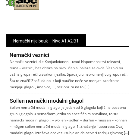
Nemački nije bauk – Nivo A1 A2 B1
Nemački veznici
Nemački veznici, die Konjunktionen – uvod Napomena: svi tekstovi,
tema – veznici, bez obzira na nivo učenja, nalaze se ovde. Veznici su
važna grupa reči u svakom jeziku. Spadaju u nepromenljivu grupu reči.
Šta to znači? Znači da oblik koji naučite neće se menjati kao što se
menjaju glagoli, imenice, …, bez obzira na to […]
Sollen nemački modalni glagol
Sollen nemački modalni glagol je jedan od 6 glagola koji čine posebnu
grupu glagola u nemačkom jeziku sa specifičnim pravilima, to su:
nemački modalni glagoli: – wollen – sollen – dürfen – müssen – können
– mögen sollen nemački modalni glagol 1. Značenje i upotreba: Ovaj
modalni glagol izražava obavezu subjekta da ostvari radnju glavnog […]