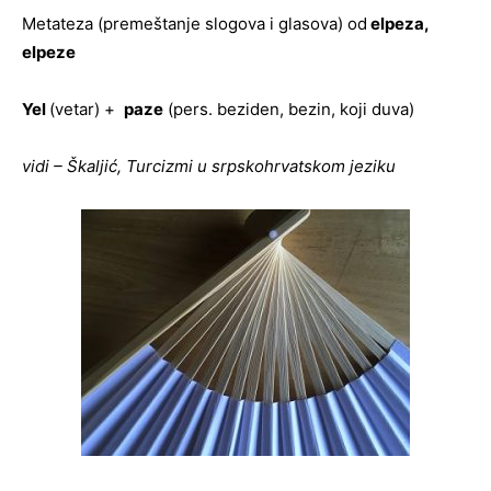
Metateza (premeštanje slogova i glasova) od
elpeza,
elpeze
Yel
(vetar) +
paze
(pers. beziden, bezin, koji duva)
vidi – Škaljić, Turcizmi u srpskohrvatskom jeziku