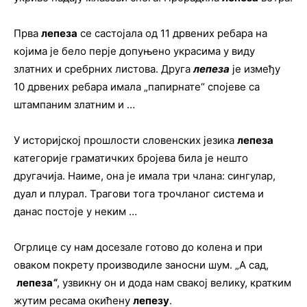
Прва
лепеза
се састојала од 11 дрвених ребара на
којима је бело перје допуњено украсима у виду
златних и сребрних листова. Друга
лепеза
је између
10 дрвених ребара имала „папирнате“ спојеве са
штампаним златним и …
У историјској прошлости словенских језика
лепеза
категорије граматичких бројева била је нешто
другачија. Наиме, она је имала три члана: сингулар,
дуал и плурал. Трагови тога трочланог система и
данас постоје у неким …
Огрлице су нам досезале готово до колена и при
оваком покрету производиле заносни шум. „А сад,
лепеза
“
, узвикну он и дода нам свакој велику, кратким
жутим ресама окићену
лепезу
.