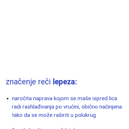
značenje reči
lepeza:
naročita naprava kojom se maše ispred lica
radi rashlađivanja po vrućini, obično načinjena
tako da se može raširiti u polukrug