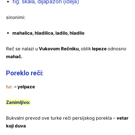
fig. skala, dijapazon (ideja)
sinonimi:
mahalica, hladilica, ladilo, hladilo
Reč se nalazi u
Vukovom Rečniku,
oblik
lepeze
odnosno
mahač.
Poreklo reči:
tur.
– yelpaze
Zanimljivo:
Bukvalni prevod ove turke reči persijskog porekla –
vetar
koji duva