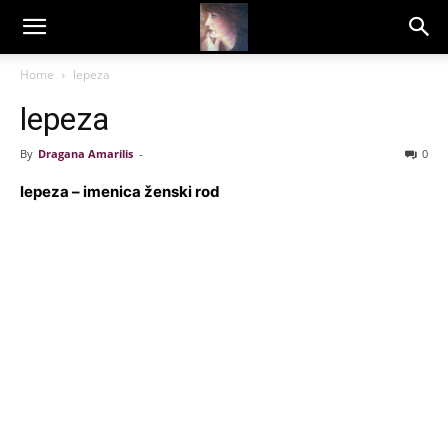
Dragana
Home
lepeza
lepeza
Amarilis
By
Dragana Amarilis
-
0
lepeza – imenica ženski rod