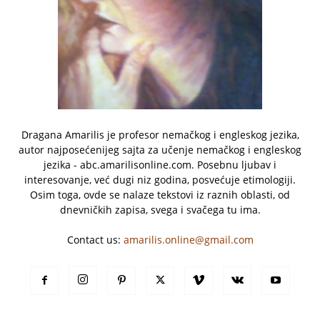
Dragana Amarilis je profesor nemačkog i engleskog jezika,
autor najposećenijeg sajta za učenje nemačkog i engleskog
jezika - abc.amarilisonline.com. Posebnu ljubav i
interesovanje, već dugi niz godina, posvećuje etimologiji.
Osim toga, ovde se nalaze tekstovi iz raznih oblasti, od
dnevničkih zapisa, svega i svačega tu ima.
Contact us:
amarilis.online@gmail.com