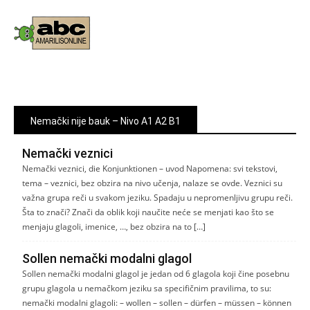
Nemački nije bauk – Nivo A1 A2 B1
Nemački veznici
Nemački veznici, die Konjunktionen – uvod Napomena: svi tekstovi,
tema – veznici, bez obzira na nivo učenja, nalaze se ovde. Veznici su
važna grupa reči u svakom jeziku. Spadaju u nepromenljivu grupu reči.
Šta to znači? Znači da oblik koji naučite neće se menjati kao što se
menjaju glagoli, imenice, …, bez obzira na to […]
Sollen nemački modalni glagol
Sollen nemački modalni glagol je jedan od 6 glagola koji čine posebnu
grupu glagola u nemačkom jeziku sa specifičnim pravilima, to su:
nemački modalni glagoli: – wollen – sollen – dürfen – müssen – können