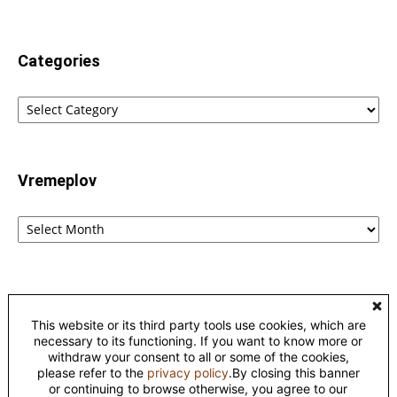
Categories
Categories
Vremeplov
Vremeplov
Home
Lingvistika
Poreklo reči fraza i izraza – etimološki rečnik
This website or its third party tools use cookies, which are
Kontakt
Privacy
necessary to its functioning. If you want to know more or
withdraw your consent to all or some of the cookies,
please refer to the
privacy policy
.By closing this banner
©
or continuing to browse otherwise, you agree to our