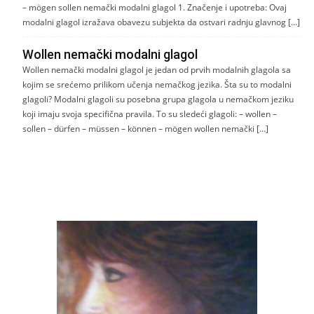
– mögen sollen nemački modalni glagol 1. Značenje i upotreba: Ovaj
modalni glagol izražava obavezu subjekta da ostvari radnju glavnog […]
Wollen nemački modalni glagol
Wollen nemački modalni glagol je jedan od prvih modalnih glagola sa
kojim se srećemo prilikom učenja nemačkog jezika. Šta su to modalni
glagoli? Modalni glagoli su posebna grupa glagola u nemačkom jeziku
koji imaju svoja specifična pravila. To su sledeći glagoli: – wollen –
sollen – dürfen – müssen – können – mögen wollen nemački […]