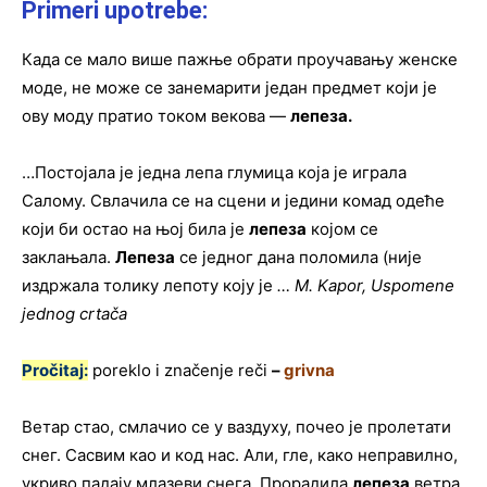
Primeri upotrebe:
Када се мало више пажње обрати проучавању женске
моде, не може се занемарити један предмет који је
ову моду пратио током векова —
лепеза
.
…Постојала је једна лепа глумица која је играла
Салому. Свлачила се на сцени и једини комад одеће
који би остао на њој била је
лепеза
којом се
заклањала.
Лепеза
се једног дана поломила (није
издржала толику лепоту коју је
… M. Kapor, Uspomene
jednog crtača
Pročitaj:
poreklo i značenje reči
–
grivna
Ветар стао, смлачио се у ваздуху, почео је пролетати
снег. Сасвим као и код нас. Али, гле, како неправилно,
укриво падају млазеви снега. Прорадила
лепеза
ветра.