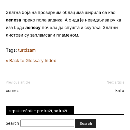
Златна боја на прозирним облацима ширила се као
лепеза
преко пола видика. А онда је невидљива ру ка
иза брда
лепезу
почела да спушта и скупља. Златни
листови су запламсали пламеном.
Tags:
turcizam
« Back to Glossary Index
Previous article
Next article
ćumez
kafa
srpski rečnik – pretraži, potraži …
Search