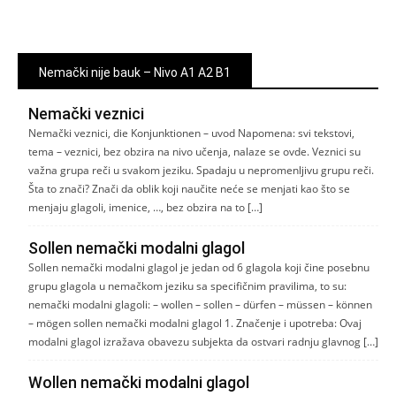
Nemački nije bauk – Nivo A1 A2 B1
Nemački veznici
Nemački veznici, die Konjunktionen – uvod Napomena: svi tekstovi,
tema – veznici, bez obzira na nivo učenja, nalaze se ovde. Veznici su
važna grupa reči u svakom jeziku. Spadaju u nepromenljivu grupu reči.
Šta to znači? Znači da oblik koji naučite neće se menjati kao što se
menjaju glagoli, imenice, …, bez obzira na to […]
Sollen nemački modalni glagol
Sollen nemački modalni glagol je jedan od 6 glagola koji čine posebnu
grupu glagola u nemačkom jeziku sa specifičnim pravilima, to su:
nemački modalni glagoli: – wollen – sollen – dürfen – müssen – können
– mögen sollen nemački modalni glagol 1. Značenje i upotreba: Ovaj
modalni glagol izražava obavezu subjekta da ostvari radnju glavnog […]
Wollen nemački modalni glagol