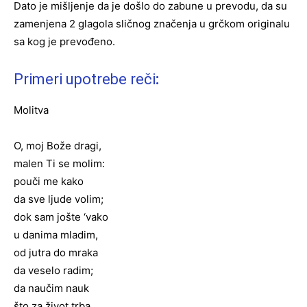
Dato je mišljenje da je došlo do zabune u prevodu, da su
zamenjena 2 glagola sličnog značenja u grčkom originalu
sa kog je prevođeno.
Primeri upotrebe reči
:
Molitva
O, moj Bože dragi,
malen Ti se molim:
pouči me kako
da sve ljude volim;
dok sam jošte ‘vako
u danima mladim,
od jutra do mraka
da veselo radim;
da naučim nauk
što za život trba,