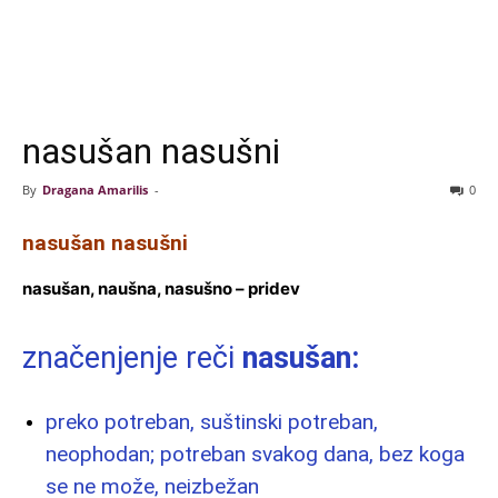
nasušan nasušni
By
Dragana Amarilis
-
0
nasušan nasušni
nasušan, naušna, nasušno – pridev
značenjenje reči
nasušan:
preko potreban, suštinski potreban,
neophodan; potreban svakog dana, bez koga
se ne može, neizbežan