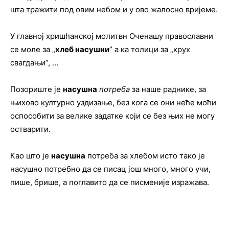
шта тражити под овим небом и у ово жалосно вријеме.
У главној хришћанској молитвн Оченашу православни
се моле за „
хлеб насушни
” а ка толици за „крух
свагдањи”, …
Позориште је
насушна
потреба
за наше раднике, за
њихово културно уздизање, без кога се они неће моћи
оспособити за велике задатке који се без њих не могу
остваpити.
Као што је
насушна
потреба за хлебом исто тако је
насушно потребно да се писац још много, много учи,
пише, брише, а поглавито да се писменије изражава.