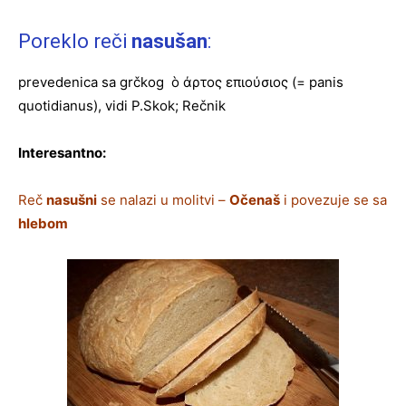
Poreklo reči
nasušan
:
prevedenica sa grčkog ò άρτος επιούσιος (= panis
quotidianus), vidi P.Skok; Rečnik
Interesantno:
Reč
nasušni
se nalazi u molitvi –
Očenaš
i povezuje se sa
hlebom