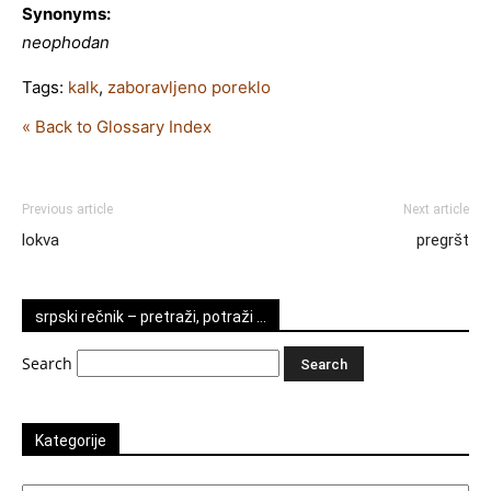
Synonyms:
neophodan
Tags:
kalk
,
zaboravljeno poreklo
« Back to Glossary Index
Previous article
Next article
lokva
pregršt
srpski rečnik – pretraži, potraži …
Search
Kategorije
Kategorije