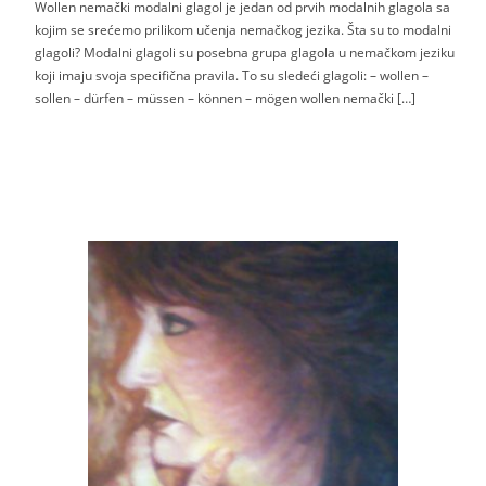
Wollen nemački modalni glagol je jedan od prvih modalnih glagola sa
kojim se srećemo prilikom učenja nemačkog jezika. Šta su to modalni
glagoli? Modalni glagoli su posebna grupa glagola u nemačkom jeziku
koji imaju svoja specifična pravila. To su sledeći glagoli: – wollen –
sollen – dürfen – müssen – können – mögen wollen nemački […]