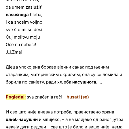
da umem zaslužit’
nasušnoga
hleba,
i da snosim voljno
sve što mi se desi.
Čuj molitvu moju
Oče na nebesi!
J.J.Zmaj
Дјеца упокојена бораве вјечни санак под њеним
старачким, материнским окриљем; она су се ломила и
борила по свијету, ради хљеба
насушнога
, …
Pogledaj:
sva značenja reči –
busati (se)
И све што није дневна потреба, првенствено храна –
хљеб насушни
и млијеко, – а на млијеко од раног јутра
чекају дуги редови – све што је било и више није, нема