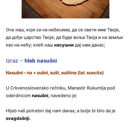
Оче наш, који си на небесима, да се свети име Твоје,
да дође царство Твоје, да буде воља Твоја и на земљи
као на небу; хлеб наш
насушни
дај нам данас;
Izraz –
hleb nasušni
Nasušni – na + sušni, sušt, suština (lat. suscita)
U Crkvenoslovensko rečniku, Manastir Rukumija pod
oderdnicom
nasušni
, navedeno je:
Hljeb naš potrebni daj nam danas; a bolje bi bilo da je
svagdašnji.