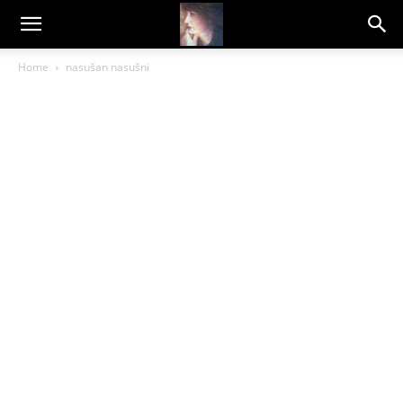
Dragana
Home
nasušan nasušni
Amarilis