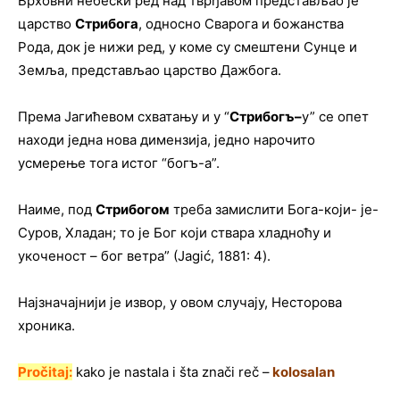
Врховни небески ред над тврђавом представљао је
царство
Стрибога
, односно Сварога и божанства
Рода, док је нижи ред, у коме су смештени Сунце и
Земља, представљао царство Дажбога.
Према Јагићевом схватању и у “
Стрибогъ
–
у” се опет
находи једна нова димензија, једно нарочито
усмерење тога истог “богъ-а”.
Наиме, под
Стрибогом
треба замислити Бога-који- је-
Суров, Хладан; то је Бог који ствара хладноћу и
укоченост – бог ветра” (Јagić, 1881: 4).
Најзначајнији је извор, у овом случају, Несторова
хроника.
Pročitaj:
kako je nastala i šta znači reč –
kolosalan