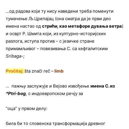
…од радова који ту нису наведени треба поменути
тумачење
Љ.
Црепајац (она сматра да je први део
имена настао од
стрићи
,
као метафоре дувања ветра
)
и осврт Р. Шмита који, из културно-историјских
разлога, иступа против – с језичке стране
примамљивог – повезивања С. са хефталитским
Sribaga-;
Pročitaj:
šta znači reč –
limb
…
пажњу заслужује и Вејово извођење
имена С. из
*Ptri-bog
,
с индоевропском речју за
“оца” у првом делу:
била би то словенска трансформација древног