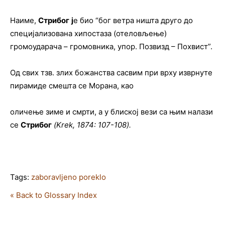
Наиме,
Стрибог
ј
е био “бог ветра ништа друго до
специјализована хипостаза (отеловљење)
громоударача – громовника, упор. Позвизд – Похвист”.
Од свих тзв. злих божанства сасвим при врху изврнуте
пирамиде смешта се Морана, као
оличење зиме и смрти, а у блиској вези са њим налази
се
Стрибог
(Krek, 1874: 107-108).
Tags:
zaboravljeno poreklo
« Back to Glossary Index