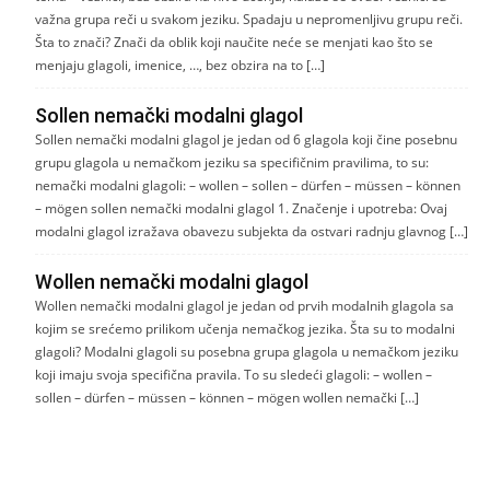
važna grupa reči u svakom jeziku. Spadaju u nepromenljivu grupu reči.
Šta to znači? Znači da oblik koji naučite neće se menjati kao što se
menjaju glagoli, imenice, …, bez obzira na to […]
Sollen nemački modalni glagol
Sollen nemački modalni glagol je jedan od 6 glagola koji čine posebnu
grupu glagola u nemačkom jeziku sa specifičnim pravilima, to su:
nemački modalni glagoli: – wollen – sollen – dürfen – müssen – können
– mögen sollen nemački modalni glagol 1. Značenje i upotreba: Ovaj
modalni glagol izražava obavezu subjekta da ostvari radnju glavnog […]
Wollen nemački modalni glagol
Wollen nemački modalni glagol je jedan od prvih modalnih glagola sa
kojim se srećemo prilikom učenja nemačkog jezika. Šta su to modalni
glagoli? Modalni glagoli su posebna grupa glagola u nemačkom jeziku
koji imaju svoja specifična pravila. To su sledeći glagoli: – wollen –
sollen – dürfen – müssen – können – mögen wollen nemački […]