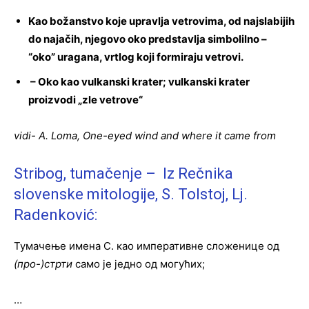
Kao božanstvo koje upravlja vetrovima, od najslabijih
do najačih, njegovo oko predstavlja simbolilno –
“oko” uragana, vrtlog koji formiraju vetrovi.
–
Oko kao vulkanski krater; vulkanski krater
proizvodi „zle vetrove“
vidi- A. Loma, One-eyed wind and where it came from
Stribog, tumačenje – Iz Rečnika
slovenske mitologije, S. Tolstoj, Lj.
Radenković:
Тумачење имена С. као императивне сложенице од
(про-)стрти
само je једно од могућих;
…