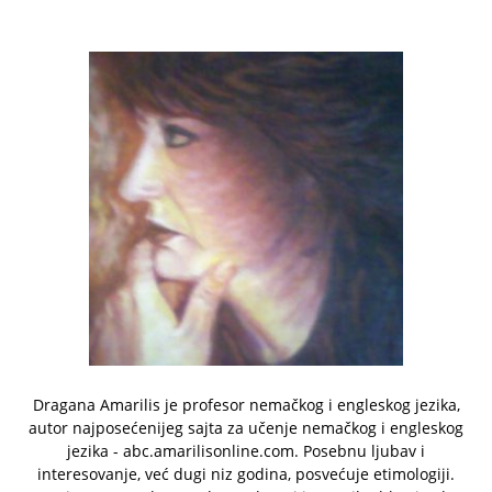
Dragana Amarilis je profesor nemačkog i engleskog jezika,
autor najposećenijeg sajta za učenje nemačkog i engleskog
jezika - abc.amarilisonline.com. Posebnu ljubav i
interesovanje, već dugi niz godina, posvećuje etimologiji.