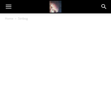
Dragana
Home
Stribog
Amarilis