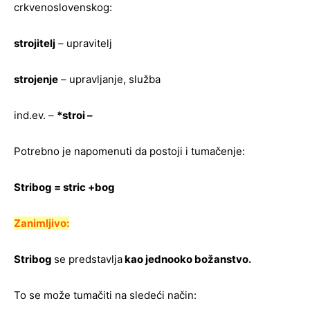
crkvenoslovenskog:
strojitelj
– upravitelj
strojenje
– upravljanje, služba
ind.ev. –
*stroi –
Potrebno je napomenuti da postoji i tumačenje:
Stribog
= stric +bog
Zanimljivo:
Stribog
se predstavlja
kao jednooko božanstvo.
To se može tumačiti na sledeći način: