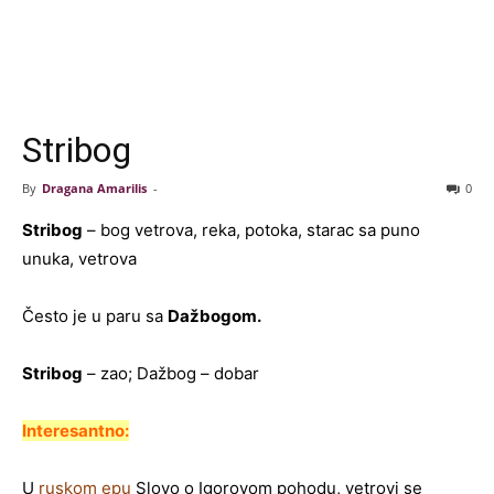
Stribog
By
Dragana Amarilis
-
0
Stribog
– bog vetrova, reka, potoka, starac sa puno
unuka, vetrova
Često je u paru sa
Dažbogom.
Stribog
– zao; Dažbog – dobar
Interesantno:
U
ruskom epu
Slovo o Igorovom pohodu, vetrovi se