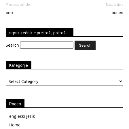
Previous article
Next article
ceo
busen
srpski rečnik – pretraži, potraži …
Search
Kategorije
Kategorije
Pages
engleski jezik
Home