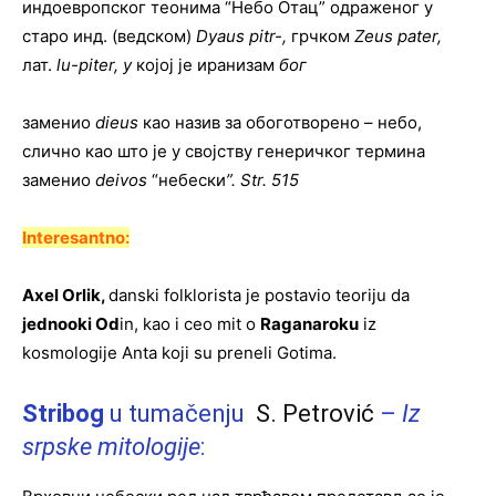
индоевропског теонима “Небо Отац” одраженог у
старо инд. (ведском)
Dyaus pitr-,
грчком
Zeus pater,
лат.
lu-piter, у
којој je иранизам
бог
заменио
dieus
као назив за обоготворено – небо,
слично као што je у својству генеричког термина
заменио
deivos
“небески
”. Str. 515
Interesantno:
Axel Orlik,
danski folklorista je postavio teoriju da
jednooki Od
in, kao i ceo mit o
Raganaroku
iz
kosmologije Anta koji su preneli Gotima.
Stribog
u tumačenju
S. Petrović
–
Iz
srpske mitologije
: