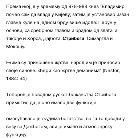
Према њој је у времему од 978-988 кнез “Владимир
почео сам да влада у Кијеву; затим је установио изван
главне куле на једном брду више идола: Перун у
основи, са сребрном главом и брадом од злата, а
такође и Хорса, Дајбога
,
Стрибога
, Симаргла и
Мокошу.
Њима су приношене жртве; народ им је приносио
своје синове. кћери као жртве демонима” (Nestor,
1884: 64)
Топоров је поводом руског божанства Стрибога
приметио да је оно имало две функције:
омогућавало је људима богатство, па га то доводи у
везу са Дажбогом, али је имало и атмосферску
функцију.