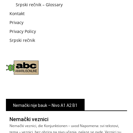
Srpski rečnik – Glossary
Kontakt
Privacy
Privacy Policy
Srpski rečnik
Nemački nije bauk – Nivo A1 A2 B1
Nemački veznici
Nemački veznici, die Konjunktionen – uvod Napomena: svi tekstovi,
tema – veznici, bez obzira na nivo učenja, nalaze se ovde. Veznici su