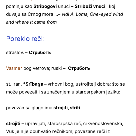
pominju kao
Stribogovi
unuci –
Striboži vnuci
. koji
duvaju sa Crnog mora …–
vidi A. Loma, One-eyed wind
and where it came from
Poreklo reči:
straslov. –
Стрибогъ
Vasmer
bog vetrova; ruski –
Стрибог
ъ
st. iran.
*Srībaɣa –
vrhovn
i bog, ustrojitelj dobra; što se
može povezati i sa značenjem u starosrpskom jeziku:
povezan sa glagolima
strojiti, striti
strojiti
– upravljati, starosrpska reč, crkvenoslovenska;
Vuk je nije obuhvatio rečnikom; povezane reči iz