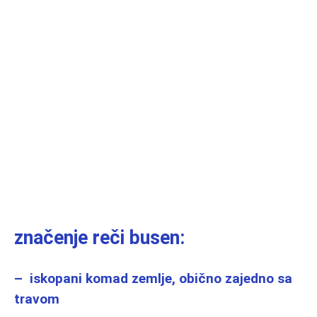
značenje reči busen:
– iskopani komad zemlje, obično zajedno sa
travom