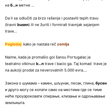
на
б…н
метне …
Da li se odlučiti za brzo rešenje i postaviti tepih
travu
(travni
busen
) ili ne žuriti i formirati travnjak sejanjem
trave
…
Pogledaj
:
kako je nastala reč
zemlja
Naime, kada je promašio gol šansu Portugalac je
teatralno otkinuo
b…n
trave i bacio ga. Taj komad trave je
na aukciji prodat za neverovatnih 5.000 evra….
Закона о шумама – камен, шљунак, песак, глина,
бусен
и друго могу се копати само на местима где се тиме
неће проузроковати спирање, клизање и одроњавање
земљишта.