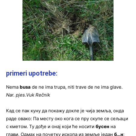
primeri upotrebe:
Nema
busa
de ne ima trupa, niti trave de ne ima glave.
Nar. pjes.Vuk Rečnik
Кад се пак куну да покажу докле је чија земља, онда
раде овако: Па месту око кога се пру скупе се сељаци
с кметом. Ту дође и онај који ће носити
бусен
на
глави. Одмах на почетку ископа из земље један
б…н
;