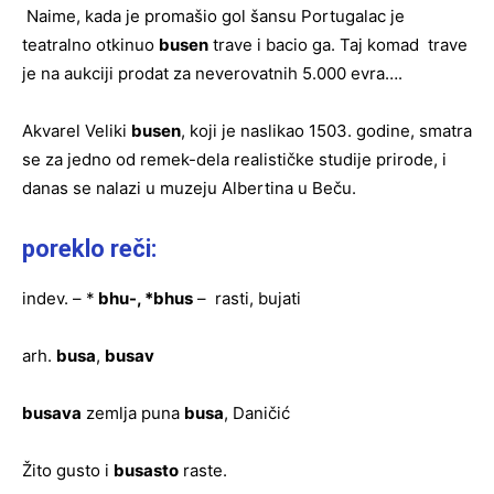
Naime, kada je promašio gol šansu Portugalac je
teatralno otkinuo
busen
trave i bacio ga. Taj komad trave
je na aukciji prodat za neverovatnih 5.000 evra….
Akvarel Veliki
busen
, koji je naslikao 1503. godine, smatra
se za jedno od remek-dela realističke studije prirode, i
danas se nalazi u muzeju Albertina u Beču.
poreklo reči:
indev. – *
bhu-, *bhus
– rasti, bujati
arh.
busa
,
busav
busava
zemlja puna
busa
, Daničić
Žito gusto i
busasto
raste.