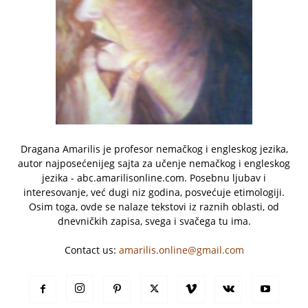
Dragana Amarilis je profesor nemačkog i engleskog jezika,
autor najposećenijeg sajta za učenje nemačkog i engleskog
jezika - abc.amarilisonline.com. Posebnu ljubav i
interesovanje, već dugi niz godina, posvećuje etimologiji.
Osim toga, ovde se nalaze tekstovi iz raznih oblasti, od
dnevničkih zapisa, svega i svačega tu ima.
Contact us:
amarilis.online@gmail.com