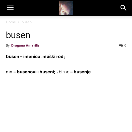
Dragana
Home
busen
busen
Amarilis
By
Dragana Amarilis
-
0
busen – imenica, muški rod;
mn.
– busenovi i buseni;
zbirno
– busenje