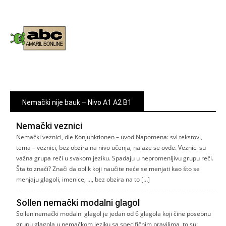
Nemački nije bauk – Nivo A1 A2 B1
Nemački veznici
Nemački veznici, die Konjunktionen – uvod Napomena: svi tekstovi,
tema – veznici, bez obzira na nivo učenja, nalaze se ovde. Veznici su
važna grupa reči u svakom jeziku. Spadaju u nepromenljivu grupu reči.
Šta to znači? Znači da oblik koji naučite neće se menjati kao što se
menjaju glagoli, imenice, …, bez obzira na to […]
Sollen nemački modalni glagol
Sollen nemački modalni glagol je jedan od 6 glagola koji čine posebnu
grupu glagola u nemačkom jeziku sa specifičnim pravilima, to su: