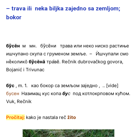
– trava ili neka biljka zajedno sa zemljom;
bokor
бу
̏се
̄н
м мн. бу̏се̄ни трава или неко ниско растиње
ишчупано скупа с груменом земље. – Ѝшчупали смо
не̏колико̄
бу
̏се
̄на
тра́ве̄. Rečnik dubrovačkog govora,
Bojanić i Trivunac
бу
̑с
, m. 1. као бокор са земљом заједно , .. [vide]
бусен
Назимац кус копа
бу
с
под котлокрповом кућом.
Vuk, Rečnik
Pročitaj:
kako je nastala reč
žito