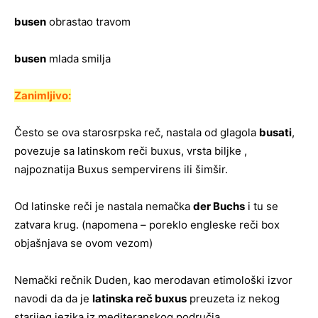
busen
obrastao travom
busen
mlada smilja
Zanimljivo:
Često se ova starosrpska reč, nastala od glagola
busati
,
povezuje sa latinskom reči buxus, vrsta biljke ,
najpoznatija
Buxus sempervirens ili šimšir.
Od latinske reči je nastala nemačka
der Buchs
i tu se
zatvara krug. (napomena – poreklo engleske reči box
objašnjava se ovom vezom)
Nemački rečnik Duden, kao merodavan etimološki izvor
navodi da da je
latinska reč buxus
preuzeta iz nekog
starijeg jezika iz mediteranskog područja.