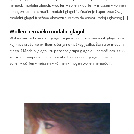
nemački modalni glagoli: – wollen – sollen – dürfen – müssen – können
– mögen sollen nemački modalni glagol 1. Značenje i upotreba: Ovaj
modalni glagol izražava obavezu subjekta da ostvari radnju glavnog […]
Wollen nemački modalni glagol
Wollen nemački modalni glagol je jedan od prvih modalnih glagola sa
kojim se srećemo prilikom učenja nemačkog jezika. Šta su to modalni
glagoli? Modalni glagoli su posebna grupa glagola u nemačkom jeziku
koji imaju svoja specifična pravila. To su sledeći glagoli: – wollen –
sollen – dürfen – müssen – können – mögen wollen nemački […]