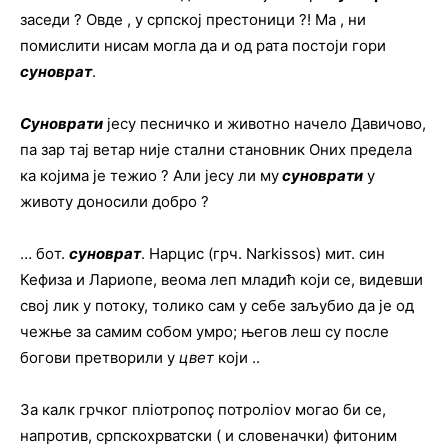
заседи ? Овде , у српској престоници ?! Ма , ни
помислити нисам могла да и од рата постоји гори
суноврат
.
Суноврати
јесу песничко и животно начело Давичово,
па зар тај ветар није стални становник Оних предела
ка којима је тежио ? Али јесу ли му
суноврати
у
животу доносили добро ?
… бoт.
суноврат
. Нарцис (грч. Narkissos) мит. син
Кефиза и Лариопе, веома леп младић који се, видевши
свој лик у потоку, толико сам у себе заљубио да је од
чежње за самим собом умро; његов леш су после
богови претворили у
цвет
који ..
За калк грчког пліотропоҫ потролiov могао би се,
напротив, српскохрватски ( и словеначки) фитоним