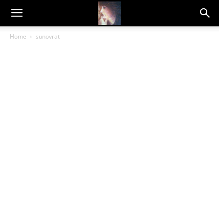
Dragana
Home
sunovrat
Amarilis