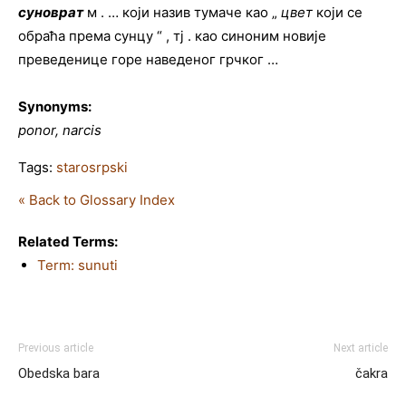
суноврат
м . … који назив тумаче као „
цвет
који се
обраћа према сунцу “ , тј . као синоним новије
преведенице горе наведеног грчког …
Synonyms:
ponor, narcis
Tags:
starosrpski
« Back to Glossary Index
Related Terms:
Term: sunuti
Previous article
Next article
Obedska bara
čakra