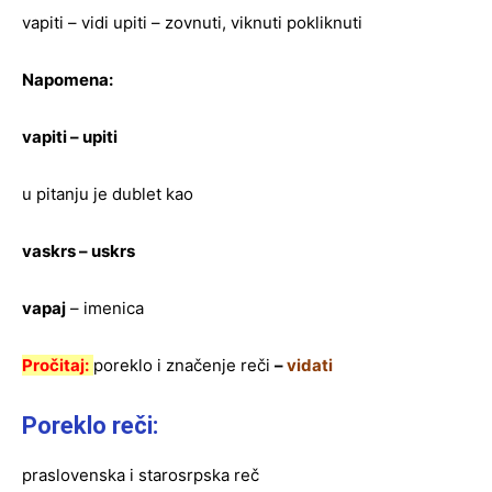
vapiti – vidi upiti – zovnuti, viknuti pokliknuti
Napomena:
vapiti – upiti
u pitanju je dublet kao
vaskrs – uskrs
vapaj
– imenica
Pročitaj:
poreklo i značenje reči
–
vidati
Poreklo reči:
praslovenska i starosrpska reč