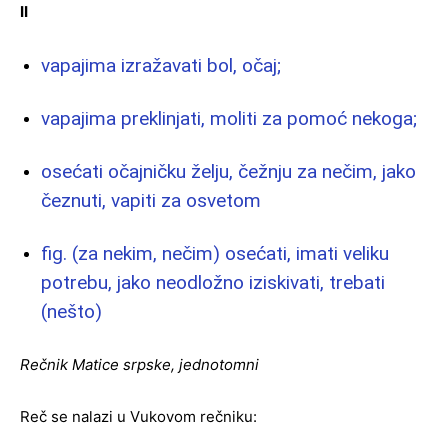
II
vapajima izražavati bol, očaj;
vapajima preklinjati, moliti za pomoć nekoga;
osećati očajničku želju, čežnju za nečim, jako
čeznuti, vapiti za osvetom
fig. (za nekim, nečim) osećati, imati veliku
potrebu, jako neodložno iziskivati, trebati
(nešto)
Rečnik Matice srpske, jednotomni
Reč se nalazi u Vukovom rečniku: