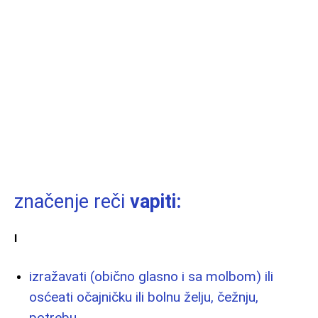
značenje reči
vapiti:
I
izražavati (obično glasno i sa molbom) ili
osćeati očajničku ili bolnu želju, čežnju,
potrebu ..