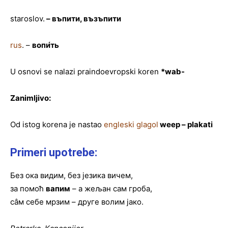
staroslov.
–
въпити
,
възъпити
rus
. –
вопи
́ть
U osnovi se nalazi praindoevropski koren
*wab-
Zanimljivo:
Od istog korena je nastao
engleski glagol
weep – plakati
Primeri upotrebe:
Без ока видим, без језика вичем,
за помоћ
вапим
– а жељан сам гроба,
сâм себе мрзим – друге волим јако.