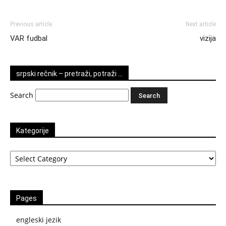
Previous article
Next article
VAR fudbal
vizija
srpski rečnik – pretraži, potraži …
Search
Kategorije
Kategorije
Pages
engleski jezik