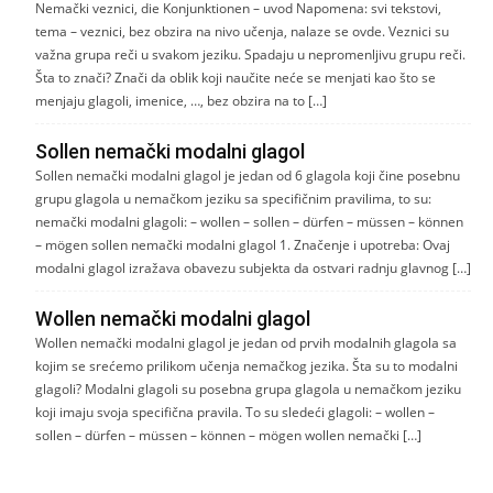
Nemački veznici, die Konjunktionen – uvod Napomena: svi tekstovi,
tema – veznici, bez obzira na nivo učenja, nalaze se ovde. Veznici su
važna grupa reči u svakom jeziku. Spadaju u nepromenljivu grupu reči.
Šta to znači? Znači da oblik koji naučite neće se menjati kao što se
menjaju glagoli, imenice, …, bez obzira na to […]
Sollen nemački modalni glagol
Sollen nemački modalni glagol je jedan od 6 glagola koji čine posebnu
grupu glagola u nemačkom jeziku sa specifičnim pravilima, to su:
nemački modalni glagoli: – wollen – sollen – dürfen – müssen – können
– mögen sollen nemački modalni glagol 1. Značenje i upotreba: Ovaj
modalni glagol izražava obavezu subjekta da ostvari radnju glavnog […]
Wollen nemački modalni glagol
Wollen nemački modalni glagol je jedan od prvih modalnih glagola sa
kojim se srećemo prilikom učenja nemačkog jezika. Šta su to modalni
glagoli? Modalni glagoli su posebna grupa glagola u nemačkom jeziku
koji imaju svoja specifična pravila. To su sledeći glagoli: – wollen –
sollen – dürfen – müssen – können – mögen wollen nemački […]