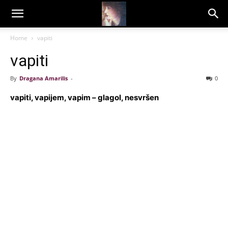
Dragana
Home
vapiti
vapiti
Amarilis
By
Dragana Amarilis
-
0
vapiti, vapijem, vapim – glagol, nesvršen