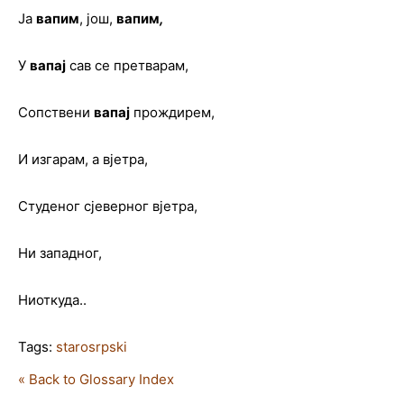
Ја
вапим
, још,
вапим
,
У
вапај
сав се претварам,
Сопствени
вапај
прождирем,
И изгарам, а вјетра,
Студеног сјеверног вјетра,
Ни западног,
Ниоткуда..
Tags:
starosrpski
« Back to Glossary Index