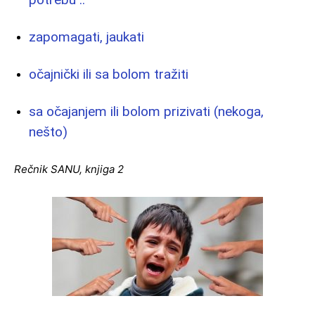
zapomagati, jaukati
očajnički ili sa bolom tražiti
sa očajanjem ili bolom prizivati (nekoga,
nešto)
Rečnik SANU, knjiga 2