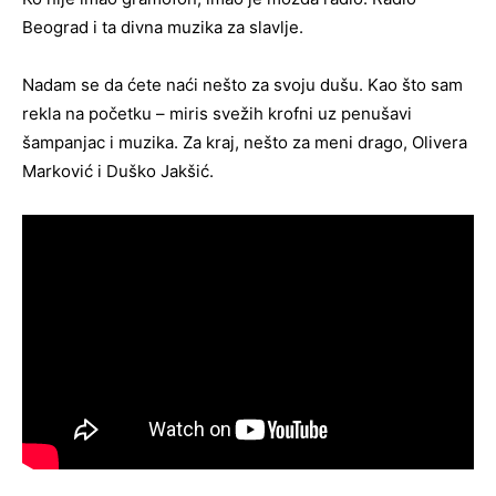
Beograd i ta divna muzika za slavlje.
Nadam se da ćete naći nešto za svoju dušu. Kao što sam
rekla na početku – miris svežih krofni uz penušavi
šampanjac i muzika. Za kraj, nešto za meni drago, Olivera
Marković i Duško Jakšić.