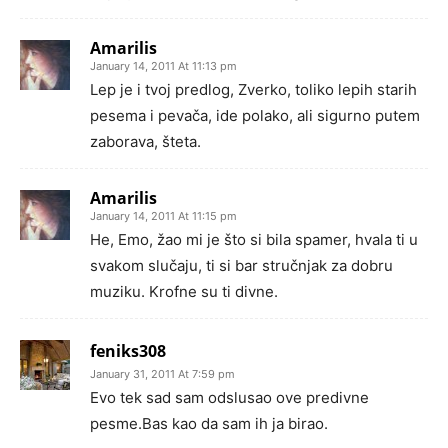
Amarilis
January 14, 2011 At 11:13 pm
Lep je i tvoj predlog, Zverko, toliko lepih starih
pesema i pevača, ide polako, ali sigurno putem
zaborava, šteta.
Amarilis
January 14, 2011 At 11:15 pm
He, Emo, žao mi je što si bila spamer, hvala ti u
svakom slučaju, ti si bar stručnjak za dobru
muziku. Krofne su ti divne.
feniks308
January 31, 2011 At 7:59 pm
Evo tek sad sam odslusao ove predivne
pesme.Bas kao da sam ih ja birao.