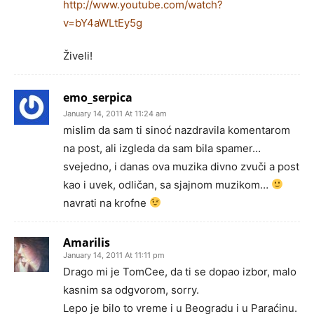
http://www.youtube.com/watch?
v=bY4aWLtEy5g
Živeli!
emo_serpica
January 14, 2011 At 11:24 am
mislim da sam ti sinoć nazdravila komentarom
na post, ali izgleda da sam bila spamer…
svejedno, i danas ova muzika divno zvuči a post
kao i uvek, odličan, sa sjajnom muzikom…
navrati na krofne
Amarilis
January 14, 2011 At 11:11 pm
Drago mi je TomCee, da ti se dopao izbor, malo
kasnim sa odgvorom, sorry.
Lepo je bilo to vreme i u Beogradu i u Paraćinu.