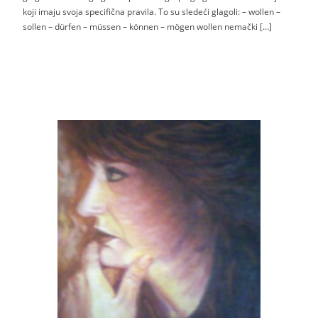
koji imaju svoja specifična pravila. To su sledeći glagoli: – wollen –
sollen – dürfen – müssen – können – mögen wollen nemački […]