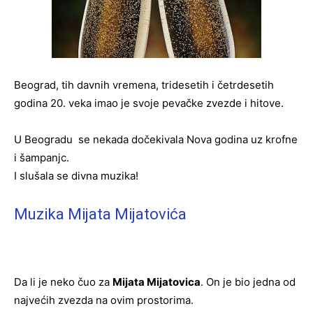
Beograd, tih davnih vremena, tridesetih i četrdesetih
godina 20. veka imao je svoje pevačke zvezde i hitove.
U Beogradu se nekada dočekivala Nova godina uz krofne
i šampanjc.
I slušala se divna muzika!
Muzika Mijata Mijatovića
Da li je neko čuo za
Mijata Mijatovica
. On je bio jedna od
najvećih zvezda na ovim prostorima.