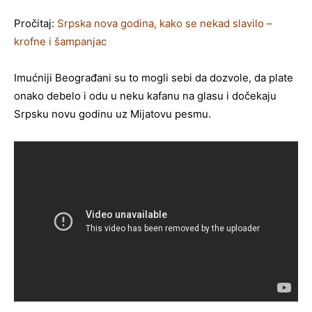
Pročitaj:
Srpska nova godina, kako se nekad slavilo –
krofne i šampanjac
Imućniji Beograđani su to mogli sebi da dozvole, da plate
onako debelo i odu u neku kafanu na glasu i dočekaju
Srpsku novu godinu uz Mijatovu pesmu.