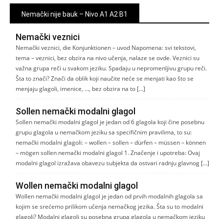
Nemački nije bauk – Nivo A1 A2 B1
Nemački veznici
Nemački veznici, die Konjunktionen – uvod Napomena: svi tekstovi,
tema – veznici, bez obzira na nivo učenja, nalaze se ovde. Veznici su
važna grupa reči u svakom jeziku. Spadaju u nepromenljivu grupu reči.
Šta to znači? Znači da oblik koji naučite neće se menjati kao što se
menjaju glagoli, imenice, …, bez obzira na to […]
Sollen nemački modalni glagol
Sollen nemački modalni glagol je jedan od 6 glagola koji čine posebnu
grupu glagola u nemačkom jeziku sa specifičnim pravilima, to su:
nemački modalni glagoli: – wollen – sollen – dürfen – müssen – können
– mögen sollen nemački modalni glagol 1. Značenje i upotreba: Ovaj
modalni glagol izražava obavezu subjekta da ostvari radnju glavnog […]
Wollen nemački modalni glagol
Wollen nemački modalni glagol je jedan od prvih modalnih glagola sa
kojim se srećemo prilikom učenja nemačkog jezika. Šta su to modalni
glagoli? Modalni glagoli su posebna grupa glagola u nemačkom jeziku