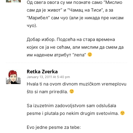
Од свега овога су ми познате само “Мислио
сам да је живот” и “Чамац на Тиси”, а за
“Марибел” сам чуо (али је никада пре нисам
чуо).
Добар избор. Подсећа на стара времена
којих се ја не сећам, али мислим да смем да
им наденем атрибут “лепа”
Retka Zverka
January 13, 2011 At 5:40 pm
Hvala ti na ovom divnom muzičkom vremeplovu
što si nam priredila.
Sa izuzetnim zadovoljstvom sam odslušala
pesme i plutala po nekim drugim svetovima.
Evo jedne pesme za tebe: