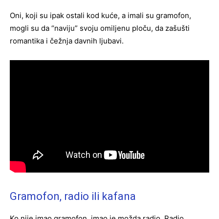
Oni, koji su ipak ostali kod kuće, a imali su gramofon,
mogli su da “naviju” svoju omiljenu ploču, da zašušti
romantika i čežnja davnih ljubavi.
Gramofon, radio ili kafana
Ko nije imao gramofon, imao je možda radio. Radio