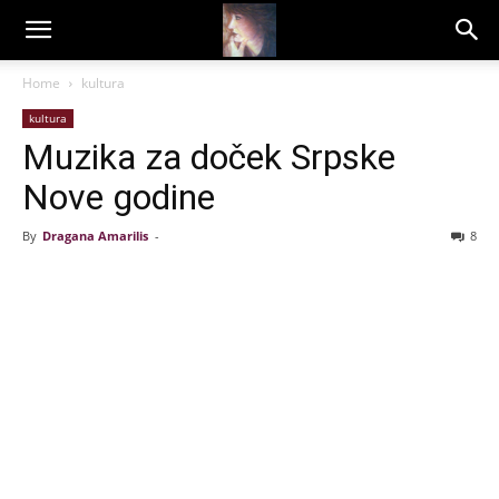
Dragana
Home
kultura
kultura
Amarilis
Muzika za doček Srpske
Nove godine
By
Dragana Amarilis
-
8