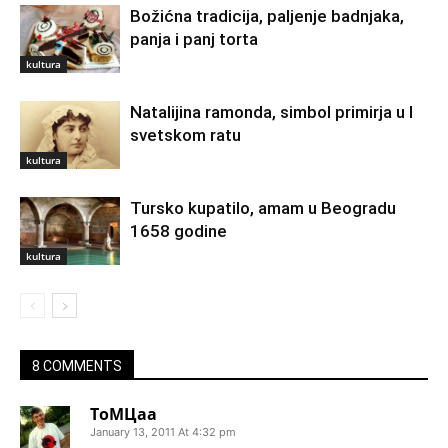
Božićna tradicija, paljenje badnjaka,
panja i panj torta
kultura
Natalijina ramonda, simbol primirja u I
svetskom ratu
kultura
Tursko kupatilo, amam u Beogradu
1658 godine
kultura
8 COMMENTS
ТоМЦаа
January 13, 2011 At 4:32 pm