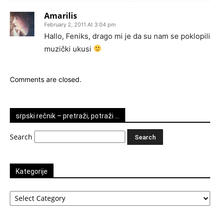
Amarilis
February 2, 2011 At 3:04 pm
Hallo, Feniks, drago mi je da su nam se poklopili
muzički ukusi
Comments are closed.
srpski rečnik – pretraži, potraži …
Search
Kategorije
Kategorije