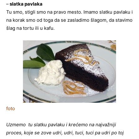
–
slatka pavlaka
Tu smo, stigli smo na pravo mesto. Imamo slatku pavlaku i
na korak smo od toga da se zasladimo šlagom, da stavimo
šlag na tortu ili u kafu.
foto
Uzmemo tu slatku pavlaku i krećemo na najvažniji
proces, koje se zove udri, udri, tuci, tuci pa udri po toj