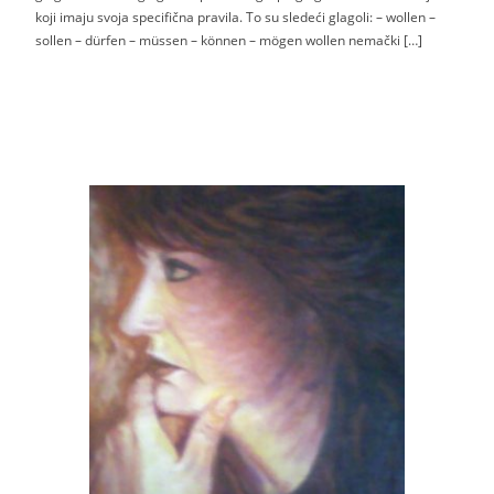
koji imaju svoja specifična pravila. To su sledeći glagoli: – wollen –
sollen – dürfen – müssen – können – mögen wollen nemački […]