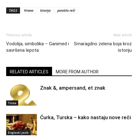
TAGS
Hrana
Istorija
poreklo reči
Previous article
Next article
Vodolija, simbolika – Ganimed i
Smaragdno zelena boja kroz
savršena lepota
istoriju
RELATED ARTICLES
MORE FROM AUTHOR
Znak &, ampersand, et znak
Trivia
Ćurka, Turska – kako nastaju nove reči
Engleski jezik