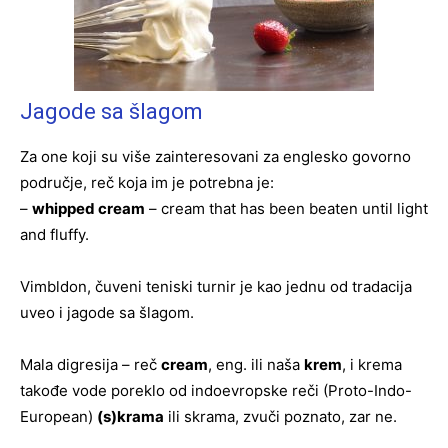
Jagode sa šlagom
Za one koji su više zainteresovani za englesko govorno
područje, reč koja im je potrebna je:
–
whipped cream
– cream that has been beaten until light
and fluffy.
Vimbldon, čuveni teniski turnir je kao jednu od tradacija
uveo i jagode sa šlagom.
Mala digresija – reč
cream
, eng. ili naša
krem
, i krema
takođe vode poreklo od indoevropske reči (Proto-Indo-
European)
(s)krama
ili skrama, zvuči poznato, zar ne.