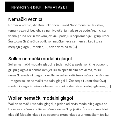
Nemački nije bauk – Nivo A1 A2 B1
Nemački veznici
Nemački veznici, die Konjunktionen – uvod Napomena: svi tekstovi,
tema – veznici, bez obzira na nivo učenja, nalaze se ovde. Veznici su
važna grupa reči u svakom jeziku. Spadaju u nepromenljivu grupu reči.
Šta to znači? Znači da oblik koji naučite neće se menjati kao što se
menjaju glagoli, imenice, …, bez obzira na to […]
Sollen nemački modalni glagol
Sollen nemački modalni glagol je jedan od 6 glagola koji čine posebnu
grupu glagola u nemačkom jeziku sa specifičnim pravilima, to su:
nemački modalni glagoli: – wollen – sollen – dürfen – müssen – können
– mögen sollen nemački modalni glagol 1. Značenje i upotreba: Ovaj
modalni glagol izražava obavezu subjekta da ostvari radnju glavnog […]
Wollen nemački modalni glagol
Wollen nemački modalni glagol je jedan od prvih modalnih glagola sa
kojim se srećemo prilikom učenja nemačkog jezika. Šta su to modalni
glagoli? Modalni glagoli su posebna grupa glagola u nemačkom jeziku