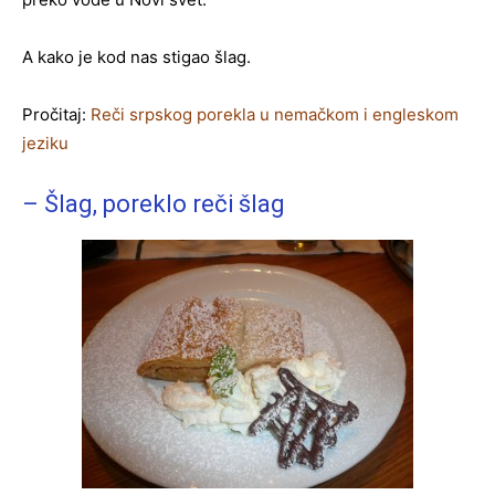
A kako je kod nas stigao šlag.
Pročitaj:
Reči srpskog porekla u nemačkom i engleskom
jeziku
– Šlag, poreklo reči šlag