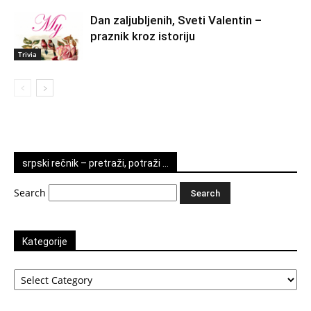
Dan zaljubljenih, Sveti Valentin –
praznik kroz istoriju
Trivia
srpski rečnik – pretraži, potraži …
Search
Kategorije
Kategorije