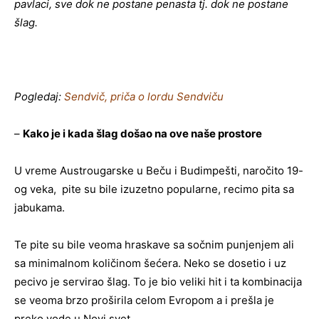
pavlaci, sve dok ne postane penasta tj. dok ne postane
šlag.
Pogledaj:
Sendvič, priča o lordu Sendviču
–
Kako je i kada šlag došao na ove naše prostore
U vreme Austrougarske u Beču i Budimpešti, naročito 19-
og veka, pite su bile izuzetno popularne, recimo pita sa
jabukama.
Te pite su bile veoma hraskave sa sočnim punjenjem ali
sa minimalnom količinom šećera. Neko se dosetio i uz
pecivo je servirao šlag. To je bio veliki hit i ta kombinacija
se veoma brzo proširila celom Evropom a i prešla je
preko vode u Novi svet.