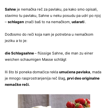
Sahne
je nemačka reč za pavlaku, pa kako smo opisali,
stavimo tu pavlaku, Sahne u neku posudu pa udri po njoj
–
schlagen
znači baš to na nemačkom,
udarati
.
Dođosmo do reči koja nam je potrebna u nemačkom
jeziku a to je:
die Schlagsahne
– flüssige Sahne, die man zu einer
weichen schaumigen Masse schlägt
Ili što bi poneka domaćica rekla
umućena pavlaka
, mada
je mnogo rasprostranjenija reč šlag,
prvi deo originalne
nemačke reči.