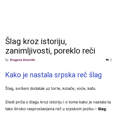
Šlag kroz istoriju,
zanimljivosti, poreklo reči
By
Dragana Amarilis
-
0
Kako je nastala srpska reč šlag
Šlag, svršeni dodatak uz torte, kolače, voće, kafu.
Sledi priča o šlagu kroz istoriju i o tome kako je nastala ta
tako široko rasprostanjena reč u srpskom jeziku –
šlag
.