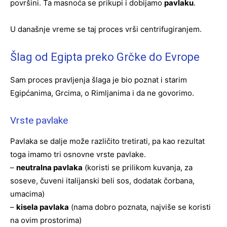
površini. Ta masnoća se prikupi i dobijamo
pavlaku
.
U današnje vreme se taj proces vrši centrifugiranjem.
Šlag od Egipta preko Grčke do Evrope
Sam proces pravljenja šlaga je bio poznat i starim
Egipćanima, Grcima, o Rimljanima i da ne govorimo.
Vrste pavlake
Pavlaka se dalje može različito tretirati, pa kao rezultat
toga imamo tri osnovne vrste pavlake.
–
neutralna pavlaka
(koristi se prilikom kuvanja, za
soseve, čuveni italijanski beli sos, dodatak čorbana,
umacima)
–
kisela pavlaka
(nama dobro poznata, najviše se koristi
na ovim prostorima)