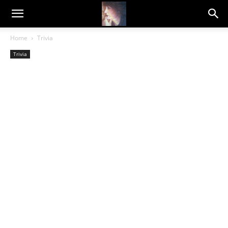
Dragana
Home
Trivia
Trivia
Amarilis